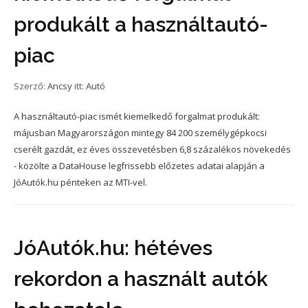
produkált a használtautó-
piac
Szerző:
Ancsy
itt:
Autó
A használtautó-piac ismét kiemelkedő forgalmat produkált:
májusban Magyarországon mintegy 84 200 személygépkocsi
cserélt gazdát, ez éves összevetésben 6,8 százalékos növekedés
- közölte a DataHouse legfrissebb előzetes adatai alapján a
JóAutók.hu pénteken az MTI-vel.
JóAutók.hu: hétéves
rekordon a használt autók