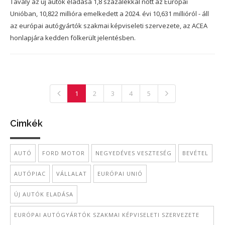
Tavaly az új autók eladása 1,8 százalékkal nőtt az Európai
Unióban, 10,822 millióra emelkedett a 2024. évi 10,631 millióról - áll
az európai autógyártók szakmai képviseleti szervezete, az ACEA
honlapjára kedden fölkerült jelentésben.
1
2
3
4
5
Cimkék
AUTÓ
FORD MOTOR
NEGYEDÉVES VESZTESÉG
BEVÉTEL
AUTÓPIAC
VÁLLALAT
EURÓPAI UNIÓ
ÚJ AUTÓK ELADÁSA
EURÓPAI AUTÓGYÁRTÓK SZAKMAI KÉPVISELETI SZERVEZETE