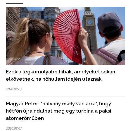
Ezek a legkomolyabb hibák, amelyeket sokan
elkövetnek, ha hőhullám idején utaznak
2026.08.07
Magyar Péter: "halvány esély van arra", hogy
hétfőn újraindulhat még egy turbina a paksi
atomerőműben
2026.08.07