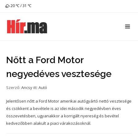
20 ℃ / 31 ℃
Nőtt a Ford Motor
negyedéves vesztesége
Szerző:
Ancsy
itt:
Autó
Jelentősen nőtt a Ford Motor amerikai autógyártó nettó vesztesége
és csökkent a bevétele is az idei második negyedévben éves
összevetésben, ugyanakkor a korrigált nyereség és bevétel
kedvezőbben alakult a piaci várakozásoknál.