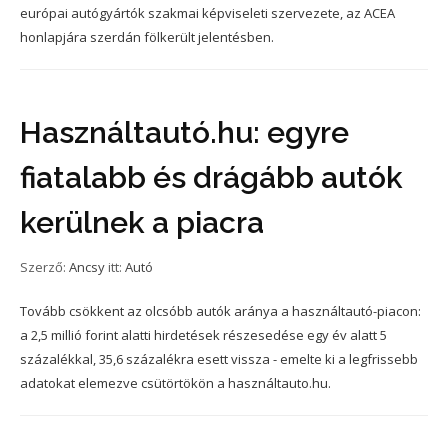
európai autógyártók szakmai képviseleti szervezete, az ACEA
honlapjára szerdán fölkerült jelentésben.
Használtautó.hu: egyre
fiatalabb és drágább autók
kerülnek a piacra
Szerző:
Ancsy
itt:
Autó
Tovább csökkent az olcsóbb autók aránya a használtautó-piacon:
a 2,5 millió forint alatti hirdetések részesedése egy év alatt 5
százalékkal, 35,6 százalékra esett vissza - emelte ki a legfrissebb
adatokat elemezve csütörtökön a használtauto.hu.