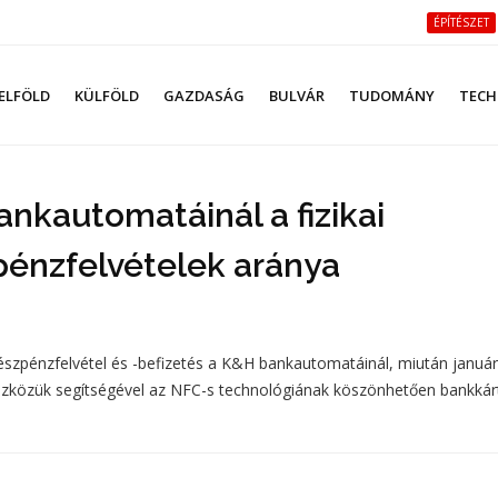
ÉPÍTÉSZET
ELFÖLD
KÜLFÖLD
GAZDASÁG
BULVÁR
TUDOMÁNY
TECH
nkautomatáinál a fizikai
pénzfelvételek aránya
 készpénzfelvétel és -befizetés a K&H bankautomatáinál, miután január
szközük segítségével az NFC-s technológiának köszönhetően bankkár