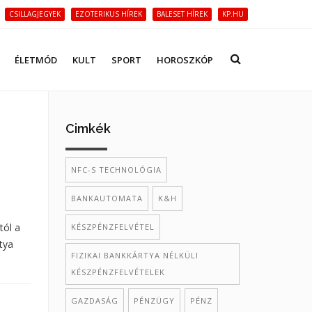
CSILLAGJEGYEK
EZOTERIKUS HÍREK
BALESET HÍREK
KP.HU
ÉLETMÓD
KULT
SPORT
HOROSZKÓP
Cimkék
NFC-S TECHNOLÓGIA
BANKAUTOMATA
K&H
tól a
KÉSZPÉNZFELVÉTEL
tya
FIZIKAI BANKKÁRTYA NÉLKÜLI
KÉSZPÉNZFELVÉTELEK
GAZDASÁG
PÉNZÜGY
PÉNZ