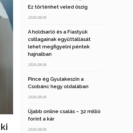
Ez történhet veled őszig
2026.08.06
A holdsarló és a Fiastyúk
csillagainak együttállását
lehet megfigyelni péntek
hajnalban
2026.08.06
Pince ég Gyulakeszin a
Csobánc hegy oldalában
2026.08.06
Újabb online csalás – 32 millió
forint a kár
ki
2026.08.06