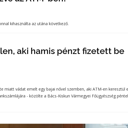
azonnal kihasználta az utána következő.
en, aki hamis pénzt fizetett be
e miatt vádat emelt egy bajai nővel szemben, aki ATM-en keresztül 
 bankszámlájára - közölte a Bács-Kiskun Vármegyei Főügyészség pénte