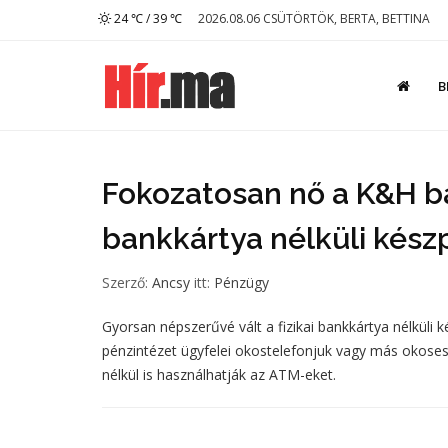
24 ℃ / 39 ℃
2026.08.06 CSÜTÖRTÖK, BERTA, BETTINA
B
Fokozatosan nő a K&H ba
bankkártya nélküli kész
Szerző:
Ancsy
itt:
Pénzügy
Gyorsan népszerűvé vált a fizikai bankkártya nélküli
pénzintézet ügyfelei okostelefonjuk vagy más okose
nélkül is használhatják az ATM-eket.