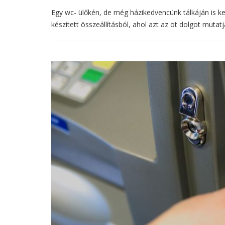
Egy wc- ülőkén, de még házikedvencünk tálkáján is ke
készített összeállításból, ahol azt az öt dolgot mutatj