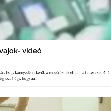
vajok- videó
n, hogy könnyedén sikerült a rendőröknek elkapni a tetteseket. 6 fér
éghozzá úgy, hogy au...