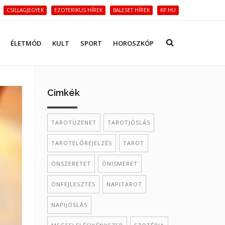
CSILLAGJEGYEK
EZOTERIKUS HÍREK
BALESET HÍREK
KP.HU
ÉLETMÓD
KULT
SPORT
HOROSZKÓP
Cimkék
TAROTÜZENET
TAROTJÓSLÁS
TAROTELŐREJELZÉS
TAROT
ÖNSZERETET
ÖNISMERET
ÖNFEJLESZTÉS
NAPITAROT
NAPIJÓSLÁS