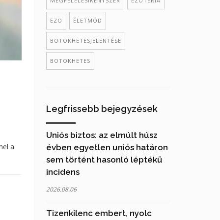
MEGFELELÉSIKÉNYSZER
EZOTÉRIA
EZO
ÉLETMÓD
BOTOKHETESJELENTÉSE
BOTOKHETES
Legfrissebb bejegyzések
Uniós biztos: az elmúlt húsz
mel a
évben egyetlen uniós határon
sem történt hasonló léptékű
incidens
2026.08.06
Tizenkilenc embert, nyolc