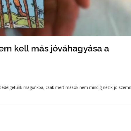
nem kell más jóváhagyása a
tod dédelgetünk magunkba, csak mert mások nem mindig nézik jó szem