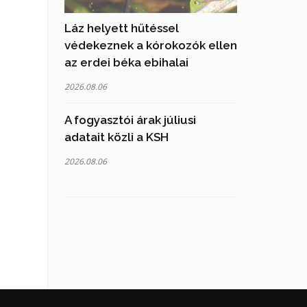
Láz helyett hűtéssel
védekeznek a kórokozók ellen
az erdei béka ebihalai
2026.08.06
A fogyasztói árak júliusi
adatait közli a KSH
2026.08.06