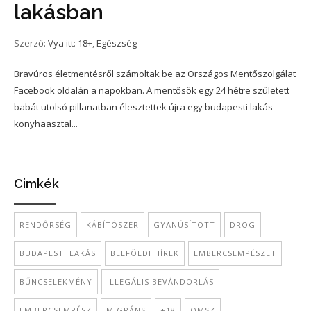
lakásban
Szerző:
Vya
itt:
18+
,
Egészség
Bravúros életmentésről számoltak be az Országos Mentőszolgálat
Facebook oldalán a napokban. A mentősök egy 24 hétre született
babát utolsó pillanatban élesztettek újra egy budapesti lakás
konyhaasztal...
Cimkék
RENDŐRSÉG
KÁBÍTÓSZER
GYANÚSÍTOTT
DROG
BUDAPESTI LAKÁS
BELFÖLDI HÍREK
EMBERCSEMPÉSZET
BŰNCSELEKMÉNY
ILLEGÁLIS BEVÁNDORLÁS
EMBERCSEMPÉSZ
MIGRÁNS
+18
OMSZ