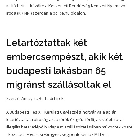
millió forint - közölte a Készenléti Rendőrség Nemzeti Nyomozó
Iroda (KR NNI) szerdán a police.hu oldalon.
Letartóztattak két
embercsempészt, akik két
budapesti lakásban 65
migránst szállásoltak el
Szerző:
Ancsy
itt:
Belföldi hírek
A Budapesti I. és XII. Kerületi Ügyészség indítványa alapján
letartóztatta a bíróság azt a török és grúz férfit, akik több tucat
illegális határátlépő budapesti szállásoltatásában működtek közre
- közölte a Fővárosi Főügyészség pénteken az MTI-vel.