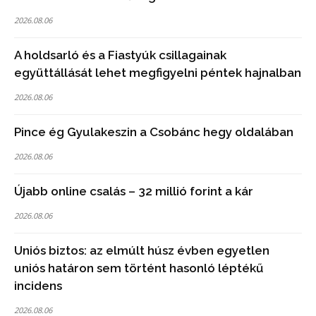
2026.08.06
A holdsarló és a Fiastyúk csillagainak
együttállását lehet megfigyelni péntek hajnalban
2026.08.06
Pince ég Gyulakeszin a Csobánc hegy oldalában
2026.08.06
Újabb online csalás – 32 millió forint a kár
2026.08.06
Uniós biztos: az elmúlt húsz évben egyetlen
uniós határon sem történt hasonló léptékű
incidens
2026.08.06