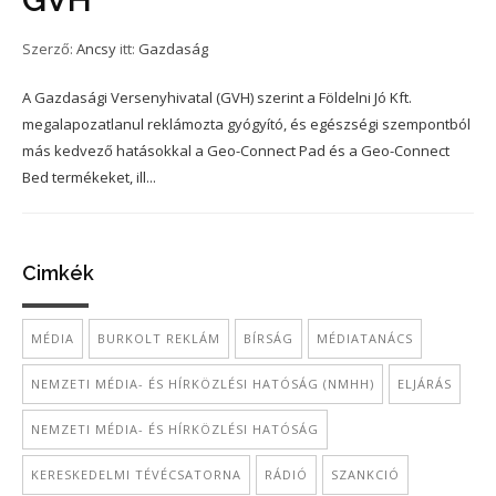
Szerző:
Ancsy
itt:
Gazdaság
A Gazdasági Versenyhivatal (GVH) szerint a Földelni Jó Kft.
megalapozatlanul reklámozta gyógyító, és egészségi szempontból
más kedvező hatásokkal a Geo-Connect Pad és a Geo-Connect
Bed termékeket, ill...
Cimkék
MÉDIA
BURKOLT REKLÁM
BÍRSÁG
MÉDIATANÁCS
NEMZETI MÉDIA- ÉS HÍRKÖZLÉSI HATÓSÁG (NMHH)
ELJÁRÁS
NEMZETI MÉDIA- ÉS HÍRKÖZLÉSI HATÓSÁG
KERESKEDELMI TÉVÉCSATORNA
RÁDIÓ
SZANKCIÓ