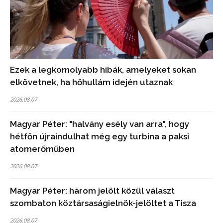
Ezek a legkomolyabb hibák, amelyeket sokan
elkövetnek, ha hőhullám idején utaznak
2026.08.07
Magyar Péter: "halvány esély van arra", hogy
hétfőn újraindulhat még egy turbina a paksi
atomerőműben
2026.08.07
Magyar Péter: három jelölt közül választ
szombaton köztársaságielnök-jelöltet a Tisza
2026.08.07