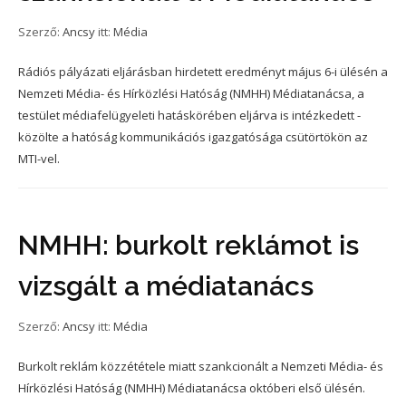
Szerző:
Ancsy
itt:
Média
Rádiós pályázati eljárásban hirdetett eredményt május 6-i ülésén a
Nemzeti Média- és Hírközlési Hatóság (NMHH) Médiatanácsa, a
testület médiafelügyeleti hatáskörében eljárva is intézkedett -
közölte a hatóság kommunikációs igazgatósága csütörtökön az
MTI-vel.
NMHH: burkolt reklámot is
vizsgált a médiatanács
Szerző:
Ancsy
itt:
Média
Burkolt reklám közzététele miatt szankcionált a Nemzeti Média- és
Hírközlési Hatóság (NMHH) Médiatanácsa októberi első ülésén.