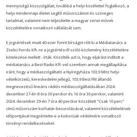
mennyiségű közszolgálati, továbbá a helyi közélettel foglalkozó, a
helyi mindennapi életet segítő műsorszámot és szöveges
tartalmat, valamint nem teljesítette a magyar zenei művek
közzétételére vonatkozó vállalását sem.
E jogsértések miatt 40 ezer forint bírságot rótt ki a Médiatanács a
Zselici Forrás Kft.-re a jogsértésről szóló közlemény közzétételére
kötelezése mellett - írták. Közölték azt is, hogy eljárást indított a
médiatanács a Best Radio Kft.-vel szemben annak megállapítása
iránt, hogy a médiaszolgáltató a Nyíregyháza 103,9 MHz helyi
vételkörzetű, kereskedelmi jellegű, 103,9 Best FM állandó
megnevezésű lineáris rádiós médiaszolgáltatásában 2024.
december 27-én 8 óra 30 perckor és 16 óra 30 perckor, valamint
2024. december 29-én 7 óra 40 perckor közzétett "Csak 10 perc"
című műsorszám korhatár-besorolásával, valamint közzétételének
időpontjával megsértette-e a kiskorúak védelmére vonatkozó
törvényi rendelkezéseket.