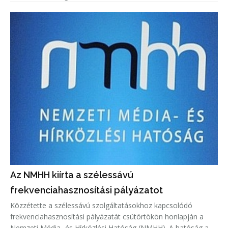
Az NMHH kiírta a szélessávú
frekvenciahasznosítási pályázatot
Közzétette a szélessávú szolgáltatásokhoz kapcsolódó
frekvenciahasznosítási pályázatát csütörtökön honlapján a
Nemzeti Média- és Hírközlési Hatóság (NMHH). A hatóság a