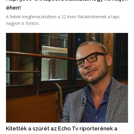
éhen!
A hetek megtervezésében a 22 éves fiatalembernek a taps
nagyon is fontos.
Kitették a szűrét az Echo Tv riporterének a