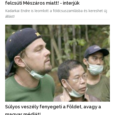
felcsúti Mészáros miatt! - interjúk
Kadarkai Endre is leomlott a földcsuszamlásba és kereshet új
állást!
Súlyos veszély fenyegeti a Földet, avagy a
magyar médiát!