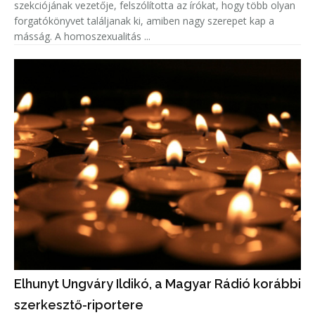
szekciójának vezetője, felszólította az írókat, hogy több olyan
forgatókönyvet találjanak ki, amiben nagy szerepet kap a
másság. A homoszexualitás ...
Elhunyt Ungváry Ildikó, a Magyar Rádió korábbi
szerkesztő-riportere