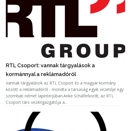
RTL Csoport: vannak tárgyalások a
kormánnyal a reklámadóról
Vannak tárgyalások az RTL Csoport és a magyar kormány
között a reklámadóról - mondta a társaság egyik vezetője egy
szombati német lapinterjúban.Anke Schäferkordt, az RTL
Csoport társ-vezérigazgatója a...