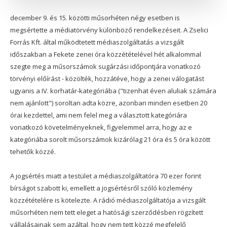
december 9. és 15. közötti műsorhéten négy esetben is
megsértette a médiatörvény különböző rendelkezéseit. A Zselici
Forrás Kft. által működtetett médiaszolgáltatás a vizsgált
időszakban a Fekete zenei óra közzétételével hét alkalommal
szegte meg a műsorszámok sugárzási időpontjára vonatkozó
törvényi előírást - közölték, hozzátéve, hogy a zenei válogatást
ugyanis a IV. korhatár-kategóriába ("tizenhat éven aluliak számára
nem ajánlott") soroltan adta közre, azonban minden esetben 20
órai kezdettel, ami nem felel meg a választott kategóriára
vonatkozó követelményeknek, figyelemmel arra, hogy az e
kategóriába sorolt műsorszámok kizárólag 21 óra és 5 óra között
tehetők közzé.
A jogsértés miatt a testület a médiaszolgáltatóra 70 ezer forint
bírságot szabott ki, emellett a jogsértésről szóló közlemény
közzétételére is kötelezte. A rádió médiaszolgáltatója a vizsgált
műsorhéten nem tett eleget a hatósági szerződésben rögzített
vállalásainak sem azáltal, hogy nem tett közzé megfelelő