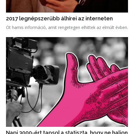
2017 legnépszerűbb álhírei az interneten
Öt hamis információ, amit rengetegen elhittek az elmúlt évben.
Napi 3000-ért tapsol a statiszta, hogy ne haljon