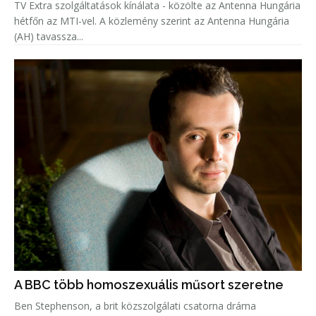
TV Extra szolgáltatások kínálata - közölte az Antenna Hungária
hétfőn az MTI-vel. A közlemény szerint az Antenna Hungária
(AH) tavassza...
A BBC több homoszexuális műsort szeretne
Ben Stephenson, a brit közszolgálati csatorna dráma