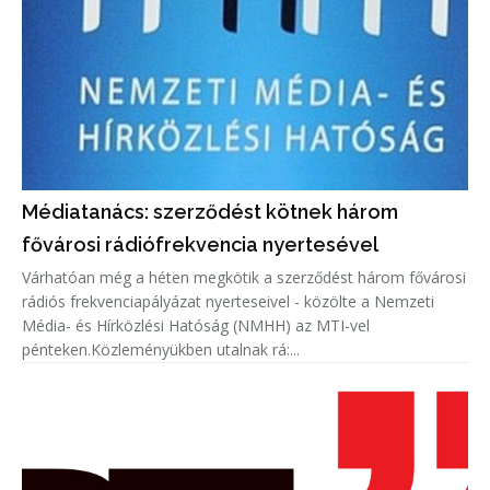
Médiatanács: szerződést kötnek három
fővárosi rádiófrekvencia nyertesével
Várhatóan még a héten megkötik a szerződést három fővárosi
rádiós frekvenciapályázat nyerteseivel - közölte a Nemzeti
Média- és Hírközlési Hatóság (NMHH) az MTI-vel
pénteken.Közleményükben utalnak rá:...