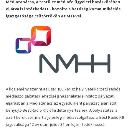
Médiatanácsa, a testület médiafelügyeleti hatáskörében
eljárva is intézkedett - közölte a hatóság kommunikációs
igazgatósága csütörtökön az MTI-vel.
A közlemény szerint az Eger 100,7 MHz helyi vételkörzetű rádiós
médiaszolgáltatási lehetőség használatára indított pályázati
eljárásban a Médiatanács az egyedüliként pályázati ajánlatot
benyújtó Best Radio Kft.-t hirdette nyertesnek. A pályáztatásra
azért került sor, mert a jelenlegi médiaszolgáltató, a Best Radio Kft.
jogosultsága 12 év után, július 31-én lejár - tették hozzá.