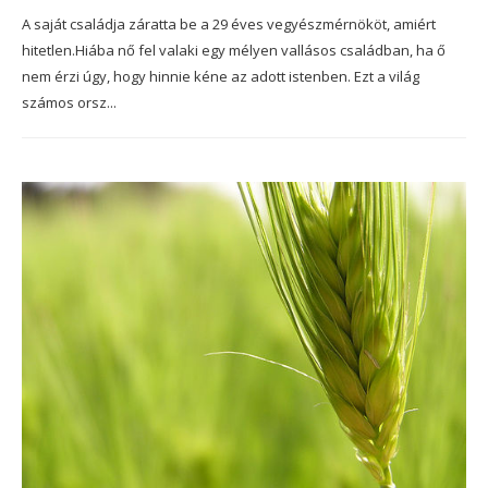
A saját családja záratta be a 29 éves vegyészmérnököt, amiért
hitetlen.Hiába nő fel valaki egy mélyen vallásos családban, ha ő
nem érzi úgy, hogy hinnie kéne az adott istenben. Ezt a világ
számos orsz...