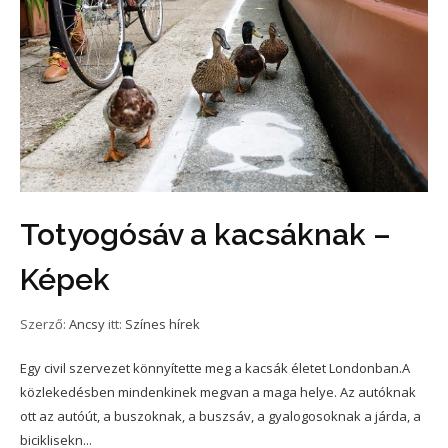
Totyogósáv a kacsáknak –
Képek
Szerző:
Ancsy
itt:
Színes hírek
Egy civil szervezet könnyítette meg a kacsák életet Londonban.A
közlekedésben mindenkinek megvan a maga helye. Az autóknak
ott az autóút, a buszoknak, a buszsáv, a gyalogosoknak a járda, a
biciklisekn...