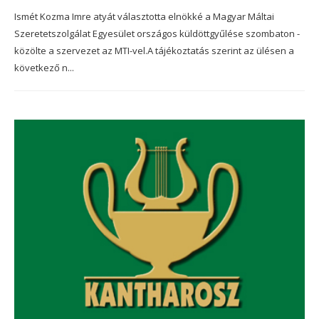
Ismét Kozma Imre atyát választotta elnökké a Magyar Máltai
Szeretetszolgálat Egyesület országos küldöttgyűlése szombaton -
közölte a szervezet az MTI-vel.A tájékoztatás szerint az ülésen a
következő n...