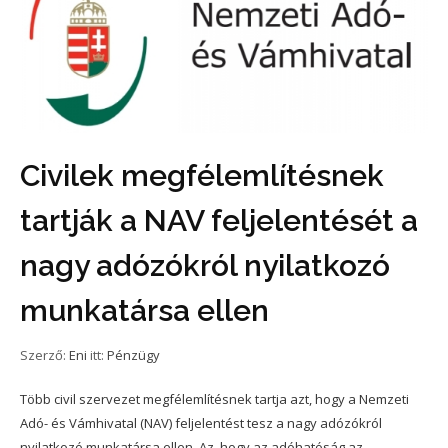
Civilek megfélemlítésnek
tartják a NAV feljelentését a
nagy adózókról nyilatkozó
munkatársa ellen
Szerző:
Eni
itt:
Pénzügy
Több civil szervezet megfélemlítésnek tartja azt, hogy a Nemzeti
Adó- és Vámhivatal (NAV) feljelentést tesz a nagy adózókról
nyilatkozó munkatársa ellen. Az, hogy az adóhatóság az