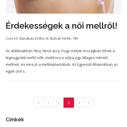
Érdekességek a női mellről!
Szerző:
Barabas Eniko
itt:
Bulvár hírek
,
18+
Az alábbiakban fény derül arra, hogy melyik országban élnek a
legnagyobb mellű nők, mekkora a súlya egy átlagos méretű
mellnek, és mire jó a mellimplantátum. Az Egyesült Államokban az
egyik civil s...
1
2
3
4
Cimkék