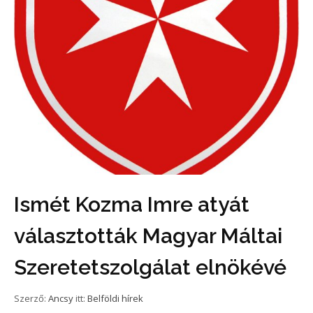
Ismét Kozma Imre atyát
választották Magyar Máltai
Szeretetszolgálat elnökévé
Szerző:
Ancsy
itt:
Belföldi hírek