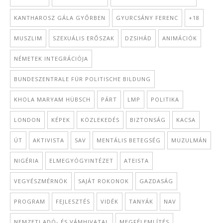
KANTHAROSZ GÁLA GYŐRBEN
GYURCSÁNY FERENC
+18
MUSZLIM
SZEXUÁLIS ERŐSZAK
DZSIHÁD
ANIMÁCIÓK
NÉMETEK INTEGRÁCIÓJA
BUNDESZENTRALE FÜR POLITISCHE BILDUNG
KHOLA MARYAM HÜBSCH
PÁRT
LMP
POLITIKA
LONDON
KÉPEK
KÖZLEKEDÉS
BIZTONSÁG
KACSA
ÚT
AKTIVISTA
SAV
MENTÁLIS BETEGSÉG
MUZULMÁN
NIGÉRIA
ELMEGYÓGYINTÉZET
ATEISTA
VEGYÉSZMÉRNÖK
SAJÁT ROKONOK
GAZDASÁG
PROGRAM
FEJLESZTÉS
VIDÉK
TANYÁK
NAV
NEMZETI ADÓ- ÉS VÁMHIVATAL
MEGFÉLEMLÍTÉS