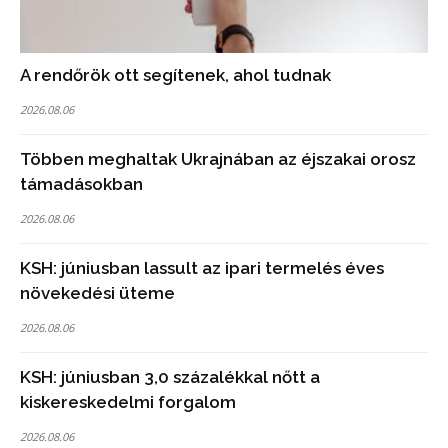
A rendőrök ott segítenek, ahol tudnak
2026.08.06
Többen meghaltak Ukrajnában az éjszakai orosz
támadásokban
2026.08.06
KSH: júniusban lassult az ipari termelés éves
növekedési üteme
2026.08.06
KSH: júniusban 3,0 százalékkal nőtt a
kiskereskedelmi forgalom
2026.08.06