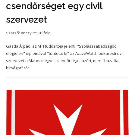
csendőrséget egy civil
szervezet
Szerző:
Ancsy
itt:
Külföld
Gazda Árpád, az MTI tudósítója jelenti: "Szólásszabadságból
elégtelen" diplomával "tüntette ki" az ActiveWatch bukaresti civil
szervezet a Maros megyei csendőrséget azért, mert "hazafias
bírságot" rót...