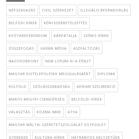
NÉPSZAVAZÁS
CIVIL SZERVEZET
ILLEGÁLIS BEVÁNDORLÁS
BELFÖDI HÍREK
KÉNYSZERBETELEPÍTÉS
KVÓTAREFERENDUM
KÁRPÁTALJA
SZÍNES HÍREK
ÖSSZEFOGÁS
UKRÁN MÉDIA
ASZFALTOZÁS
NAGYDOBRONY
NEM LOPJÁK KI A PÉNZT
MAGYAR KISTELEPÜLÉSEK MEGÚJULÁSÁÉRT
DIPLOMA
KÜLFÖLD
SZÓLÁSSZABADSÁG
ADRIAN SZELMENCZI
MAROS MEGYEI CSENDŐRSÉG
BELFÖLDI HÍREK
VÁLASZTÁS
KOZMA IMRE
ATYA
MAGYAR MÁLTAI SZERETETSZOLGÁLAT EGYESÜLET
GYEREKEK
KULTÚRA HÍREK
HÁTRÁNYOS HELYZETŰEK