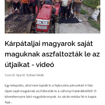
Kárpátaljai magyarok saját
maguknak aszfaltozták le az
útjaikat - videó
Szerző:
Vya
itt:
Színes hírek
Egy település, ahol nem lopták ki a fejlesztési pénzeket! A falu
útjait saját maguknak aszfaltozták le a záhonyi határátkelőtől 15
kilométernyire lakó nagydobronyiak. Az ukrán média fel is kapta
fejé...