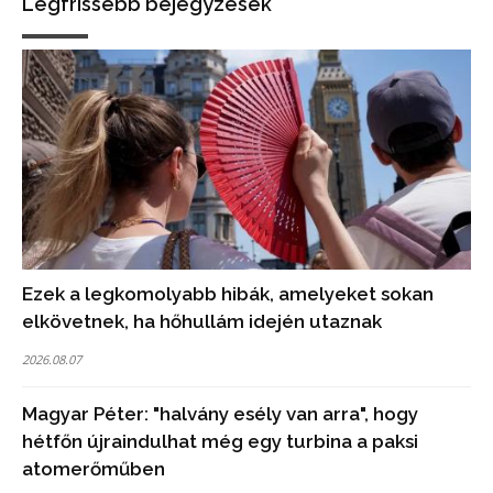
Legfrissebb bejegyzések
Ezek a legkomolyabb hibák, amelyeket sokan
elkövetnek, ha hőhullám idején utaznak
2026.08.07
Magyar Péter: "halvány esély van arra", hogy
hétfőn újraindulhat még egy turbina a paksi
atomerőműben