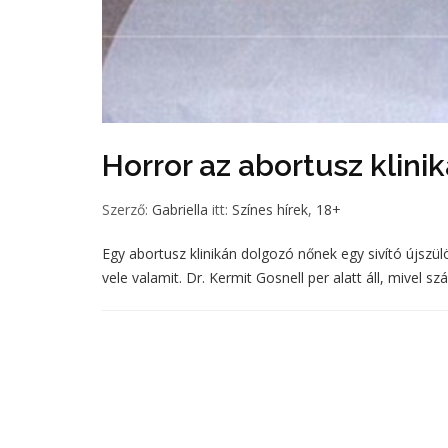
Horror az abortusz klini
Szerző:
Gabriella
itt:
Színes hírek
,
18+
Egy abortusz klinikán dolgozó nőnek egy sivító újszü
vele valamit. Dr. Kermit Gosnell per alatt áll, mivel s