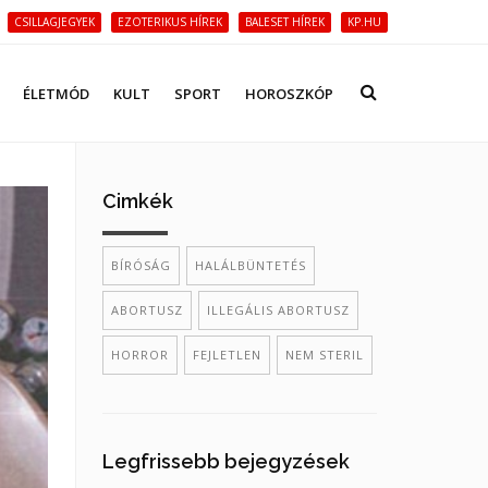
CSILLAGJEGYEK
EZOTERIKUS HÍREK
BALESET HÍREK
KP.HU
ÉLETMÓD
KULT
SPORT
HOROSZKÓP
Cimkék
BÍRÓSÁG
HALÁLBÜNTETÉS
ABORTUSZ
ILLEGÁLIS ABORTUSZ
HORROR
FEJLETLEN
NEM STERIL
Legfrissebb bejegyzések