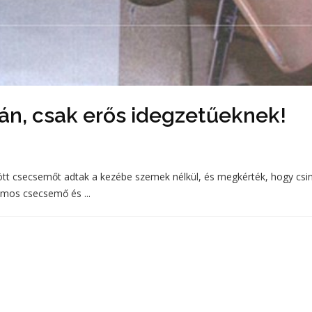
kán, csak erős idegzetűeknek!
lött csecsemőt adtak a kezébe szemek nélkül, és megkérték, hogy csi
zámos csecsemő és ...