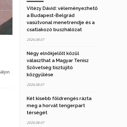
Vitézy Dávid: véleményezhető
a Budapest-Belgrád
vasútvonal menetrendje és a
csatlakozó buszhálózat
2026.08.07
Négy elnökjelölt közül
választhat a Magyar Tenisz
Szövetség tisztújító
náljon
közgyűlése
2026.08.07
Két kisebb földrengés rázta
meg a horvát tengerpart
térségét
2026.08.07