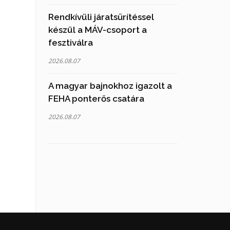
Rendkívüli járatsűrítéssel
készül a MÁV-csoport a
fesztiválra
2026.08.07
A magyar bajnokhoz igazolt a
FEHA ponterős csatára
2026.08.07