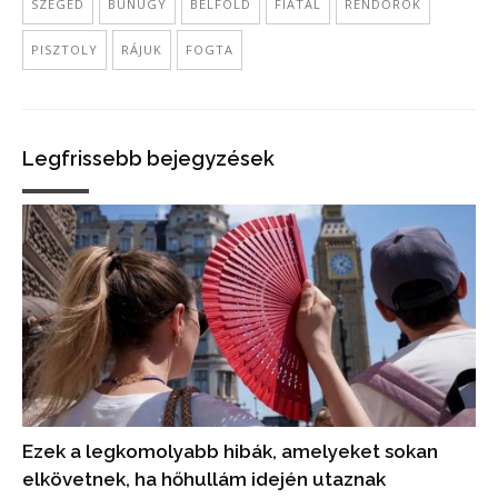
SZEGED
BŰNÜGY
BELFÖLD
FIATAL
RENDŐRÖK
PISZTOLY
RÁJUK
FOGTA
Legfrissebb bejegyzések
Ezek a legkomolyabb hibák, amelyeket sokan
elkövetnek, ha hőhullám idején utaznak