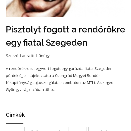
Pisztolyt fogott a rendőrökre
egy fiatal Szegeden
Szerző:
Laura
itt:
bűnügy
A rendőrökre is fegyvert fogott egy garázda fiatal Szegeden
péntek éjjel - tájékoztatta a Csongrád Megyei Rendőr-
főkapitányság sajtószolgálata szombaton az MTI-t. A szegedi
Gyöngyvirág utcában több...
Cimkék