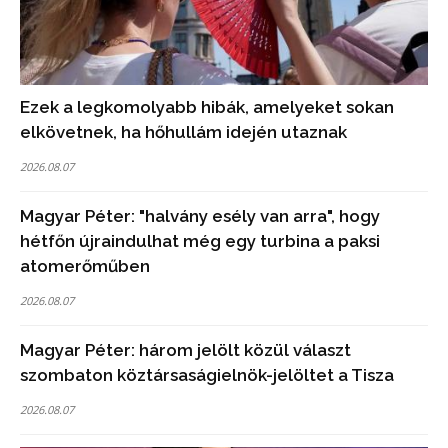
Ezek a legkomolyabb hibák, amelyeket sokan
elkövetnek, ha hőhullám idején utaznak
2026.08.07
Magyar Péter: "halvány esély van arra", hogy
hétfőn újraindulhat még egy turbina a paksi
atomerőműben
2026.08.07
Magyar Péter: három jelölt közül választ
szombaton köztársaságielnök-jelöltet a Tisza
2026.08.07