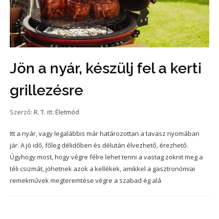
Jön a nyár, készülj fel a kerti
grillezésre
Szerző:
R. T.
itt:
Életmód
Itt a nyár, vagy legalábbis már határozottan a tavasz nyomában
jár. A jó idő, főleg délidőben és délután élvezhető, érezhető.
Úgyhogy most, hogy végre félre lehet tenni a vastag zoknit meg a
téli csizmát, jöhetnek azok a kellékek, amikkel a gasztronómiai
remekművek megteremtése végre a szabad ég alá