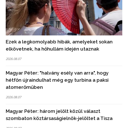
Ezek a legkomolyabb hibák, amelyeket sokan
elkövetnek, ha hőhullám idején utaznak
2026.08.07
Magyar Péter: "halvány esély van arra", hogy
hétfőn újraindulhat még egy turbina a paksi
atomerőműben
2026.08.07
Magyar Péter: három jelölt közül választ
szombaton köztársaságielnök-jelöltet a Tisza