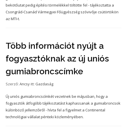
bekötőutat pedig építési törmelékkel töltötte fel - tájékoztatta a
Csongrád-Csanád Vármegyei Főügyészség szóvivője csütörtökön
az MTI-t.
Több információt nyújt a
fogyasztóknak az új uniós
gumiabroncscímke
Szerző:
Ancsy
itt:
Gazdaság
Új uniós gumiabroncscímkét vezetnek be májusban, hogy a
fogyasztók átfogóbb tájékoztatást kaphassanak a gumiabroncsok
különböző jellemzőiről - hívta fel a figyelmet a Continental
technológiai vállalat pénteki közleményében.