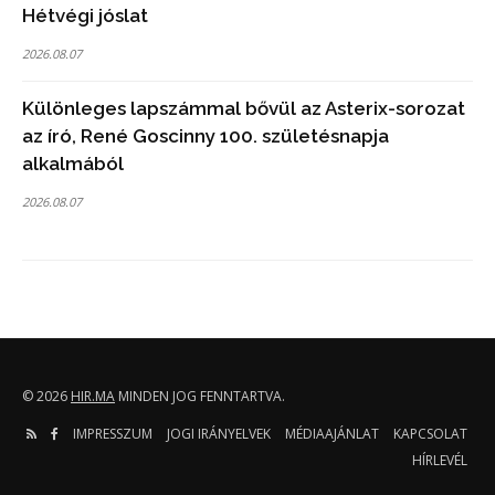
Hétvégi jóslat
2026.08.07
Különleges lapszámmal bővül az Asterix-sorozat
az író, René Goscinny 100. születésnapja
alkalmából
2026.08.07
© 2026
HIR.MA
MINDEN JOG FENNTARTVA.
IMPRESSZUM
JOGI IRÁNYELVEK
MÉDIAAJÁNLAT
KAPCSOLAT
HÍRLEVÉL