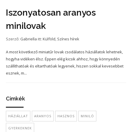
Iszonyatosan aranyos
minilovak
Szerző:
Gabriella
itt:
Külföld
,
Színes hírek
A most következő miniatűr lovak csodálatos háziállatok lehetnek,
hogyha vidéken élsz. Éppen elég kicsik ahhoz, hogy könnyedén
szállíthatóak és eltarthatóak legyenek, hiszen sokkal kevesebbet
esznek, m...
Cimkék
HÁZIÁLLAT
ARANYOS
HASZNOS
MINILÓ
GYERKEKNEK