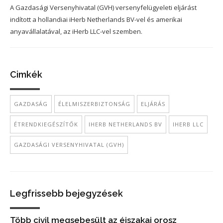
A Gazdasági Versenyhivatal (GVH) versenyfelügyeleti eljárást
indított a hollandiai iHerb Netherlands BV-vel és amerikai
anyavállalatával, az iHerb LLC-vel szemben.
Cimkék
GAZDASÁG
ÉLELMISZERBIZTONSÁG
ELJÁRÁS
ÉTRENDKIEGÉSZÍTŐK
IHERB NETHERLANDS BV
IHERB LLC
GAZDASÁGI VERSENYHIVATAL (GVH)
Legfrissebb bejegyzések
Több civil megsebesült az éjszakai orosz