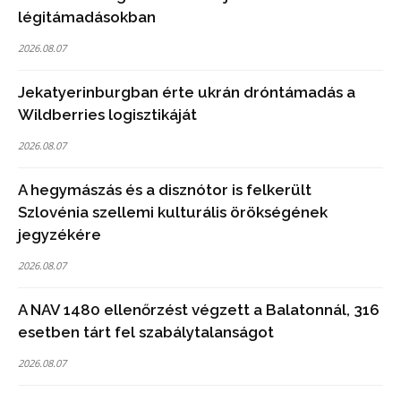
légitámadásokban
2026.08.07
Jekatyerinburgban érte ukrán dróntámadás a
Wildberries logisztikáját
2026.08.07
A hegymászás és a disznótor is felkerült
Szlovénia szellemi kulturális örökségének
jegyzékére
2026.08.07
A NAV 1480 ellenőrzést végzett a Balatonnál, 316
esetben tárt fel szabálytalanságot
2026.08.07