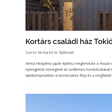
Kortárs családi ház Tok
Szerző:
hir.ma író
itt:
Építészet
Kenta Hirayama japán építész megtervezte a House in 
nyeregtetős tömegével és acéllemez homlokzatával t
lakókörnyezetben a természetes fény és a megfelelő 