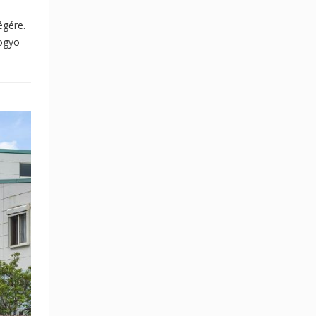
égére.
mogyo