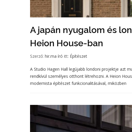
A japán nyugalom és lo
Heion House-ban
Szerző:
hir.ma író
itt:
Építészet
A Studio Hagen Hall legújabb londoni projektje azt m
rendkívül személyes otthont létrehozni. A Heion House
modernista építészet funkcionalitásával, miközben