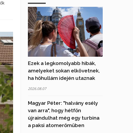
zők
Ezek a legkomolyabb hibák,
amelyeket sokan elkövetnek,
ha hőhullám idején utaznak
2026.08.07
Magyar Péter: "halvány esély
van arra", hogy hétfőn
újraindulhat még egy turbina
a paksi atomerőműben