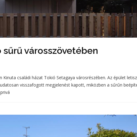
ió sűrű városszövetében
Kinuta családi házat Tokió Setagaya városrészében. Az épület letiszt
udatosan visszafogott megjelenést kapott, miközben a sűrűn beépít
privá