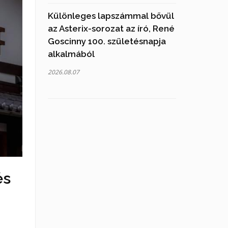
Különleges lapszámmal bővül
az Asterix-sorozat az író, René
Goscinny 100. születésnapja
alkalmából
2026.08.07
és