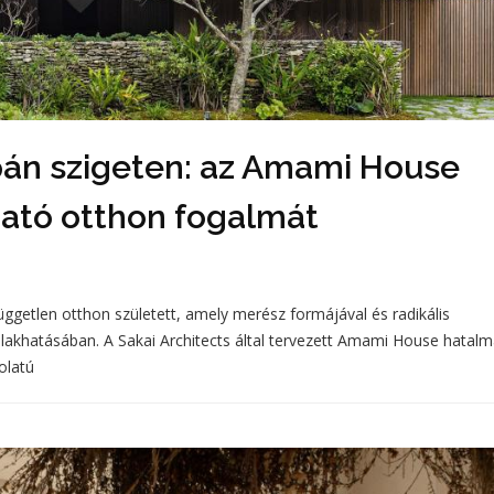
pán szigeten: az Amami House
tható otthon fogalmát
független otthon született, amely merész formájával és radikális
ő lakhatásában. A Sakai Architects által tervezett Amami House hatalm
olatú