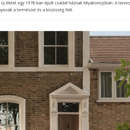
t új életet egy 1978-ban épült családi háznak Miyakonojóban. A terve
nyissák a természet és a közösség felé.