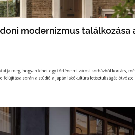
ndoni modernizmus találkozása 
utatja meg, hogyan lehet egy történelmi városi sorházból kortárs, mé
 felújítása során a stúdió a japán lakókultúra letisztultságát ötvözte