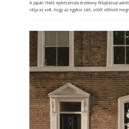
A japán YNAS építésziroda érzékeny felújítással adot
célja az volt, hogy az egykor zárt, sötét otthont meg