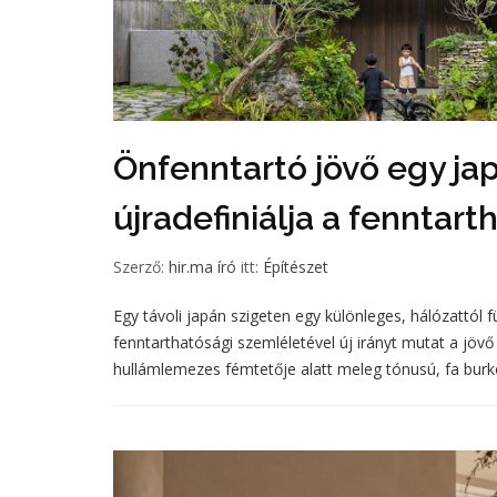
Önfenntartó jövő egy ja
újradefiniálja a fenntar
Szerző:
hir.ma író
itt:
Építészet
Egy távoli japán szigeten egy különleges, hálózattól 
fenntarthatósági szemléletével új irányt mutat a jöv
hullámlemezes fémtetője alatt meleg tónusú, fa burk