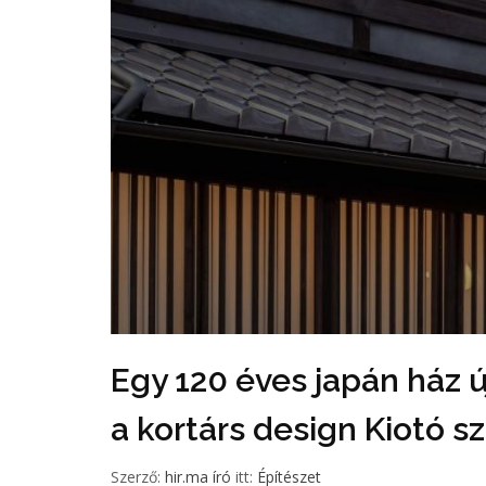
Egy 120 éves japán ház új
a kortárs design Kiotó s
Szerző:
hir.ma író
itt:
Építészet