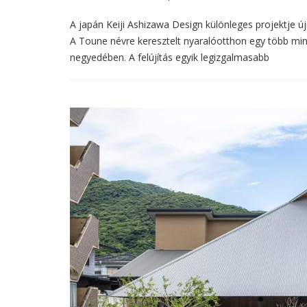
A japán Keiji Ashizawa Design különleges projektje újra
A Toune névre keresztelt nyaralóotthon egy több min
negyedében. A felújítás egyik legizgalmasabb