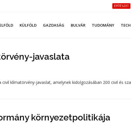
ÉPÍTÉSZET
ELFÖLD
KÜLFÖLD
GAZDASÁG
BULVÁR
TUDOMÁNY
TECH
atörvény-javaslata
 civil klímatörvény-javaslat, amelynek kidolgozásában 200 civil és sz
kormány környezetpolitikája