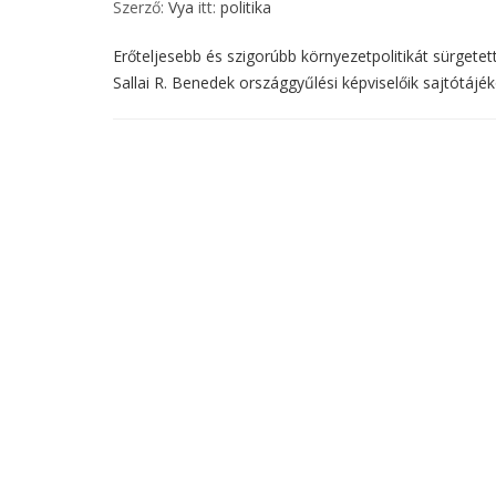
Szerző:
Vya
itt:
politika
Erőteljesebb és szigorúbb környezetpolitikát sürget
Sallai R. Benedek országgyűlési képviselőik sajtótájék