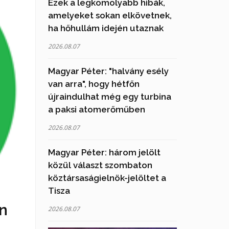
Ezek a legkomolyabb hibák,
amelyeket sokan elkövetnek,
ha hőhullám idején utaznak
2026.08.07
Magyar Péter: "halvány esély
van arra", hogy hétfőn
újraindulhat még egy turbina
a paksi atomerőműben
2026.08.07
Magyar Péter: három jelölt
közül választ szombaton
köztársaságielnök-jelöltet a
Tisza
an
2026.08.07