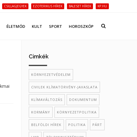
CSILLAGJEGYEK
EZOTERIKUS HÍREK
BALESET HÍREK
KP.HU
ÉLETMÓD
KULT
SPORT
HOROSZKÓP
Cimkék
KÖRNYEZETVÉDELEM
akmai
CIVILEK KLÍMATÖRVÉNY-JAVASLATA
KLÍMAVÁLTOZÁS
DOKUMENTUM
KORMÁNY
KÖRNYEZETPOLITIKA
BELFÖLDI HÍREK
POLITIKA
PÁRT