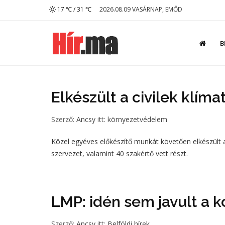
17 ℃ / 31 ℃
2026.08.09 VASÁRNAP, EMŐD
B
Elkészült a civilek klím
Szerző:
Ancsy
itt:
környezetvédelem
Közel egyéves előkészítő munkát követően elkészült a
szervezet, valamint 40 szakértő vett részt.
LMP: idén sem javult a 
Szerző:
Ancsy
itt:
Belföldi hírek