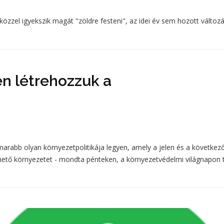
zzel igyekszik magát "zöldre festeni", az idei év sem hozott változá
n létrehozzuk a
abb olyan környezetpolitikája legyen, amely a jelen és a következ
lhető környezetet - mondta pénteken, a környezetvédelmi világnapon t