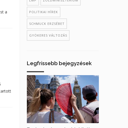
LMP
ZÖLDMINISZTÉRIUM
st a
POLITIKAI HÍREK
SCHMUCK ERZSÉBET
GYÖKERES VÁLTOZÁS
Legfrissebb bejegyzések
ő
artott