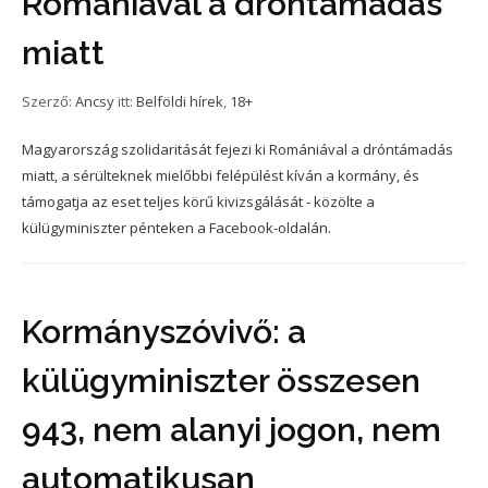
Romániával a dróntámadás
miatt
Szerző:
Ancsy
itt:
Belföldi hírek
,
18+
Magyarország szolidaritását fejezi ki Romániával a dróntámadás
miatt, a sérülteknek mielőbbi felépülést kíván a kormány, és
támogatja az eset teljes körű kivizsgálását - közölte a
külügyminiszter pénteken a Facebook-oldalán.
Kormányszóvivő: a
külügyminiszter összesen
943, nem alanyi jogon, nem
automatikusan