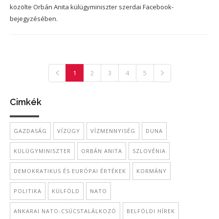
közölte Orbán Anita külügyminiszter szerdai Facebook-
bejegyzésében.
1
2
3
4
5
Cimkék
GAZDASÁG
VÍZÜGY
VÍZMENNYISÉG
DUNA
KÜLÜGYMINISZTER
ORBÁN ANITA
SZLOVÉNIA
DEMOKRATIKUS ÉS EURÓPAI ÉRTÉKEK
KORMÁNY
POLITIKA
KÜLFÖLD
NATO
ANKARAI NATO-CSÚCSTALÁLKOZÓ
BELFÖLDI HÍREK