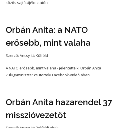
közös sajtótájékoztatón.
Orbán Anita: a NATO
erősebb, mint valaha
Szerző:
Ancsy
itt:
Külföld
A NATO erősebb, mint valaha - jelentette ki Orbán Anita
külügyminiszter csütörtöki Facebook-videójában.
Orbán Anita hazarendel 37
misszióvezetőt
Szerző:
Ancsy
itt:
Belföldi hírek