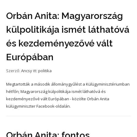
Orbán Anita: Magyarország
külpolitikája ismét láthatóvá
és kezdeményezővé vált
Európában
Szerző:
Ancsy
itt:
politika
Megtartották a második állománygyűlést a Külügyminisztériumban
hétfőn; Magyarország külpolitikája ismét láthatóvá és
kezdeményezővé vált Európában - közölte Orbán Anita
külügyminiszter Facebook-oldalán.
Orbán Anita: fontos