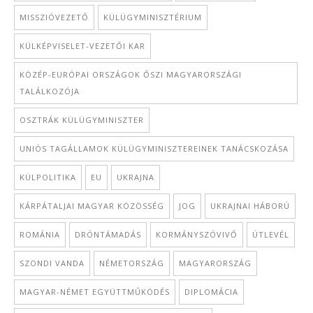
MISSZIÓVEZETŐ
KÜLÜGYMINISZTÉRIUM
KÜLKÉPVISELET-VEZETŐI KAR
KÖZÉP-EURÓPAI ORSZÁGOK ŐSZI MAGYARORSZÁGI
TALÁLKOZÓJA
OSZTRÁK KÜLÜGYMINISZTER
UNIÓS TAGÁLLAMOK KÜLÜGYMINISZTEREINEK TANÁCSKOZÁSA
KÜLPOLITIKA
EU
UKRAJNA
KÁRPÁTALJAI MAGYAR KÖZÖSSÉG
JOG
UKRAJNAI HÁBORÚ
ROMÁNIA
DRÓNTÁMADÁS
KORMÁNYSZÓVIVŐ
ÚTLEVÉL
SZONDI VANDA
NÉMETORSZÁG
MAGYARORSZÁG
MAGYAR-NÉMET EGYÜTTMŰKÖDÉS
DIPLOMÁCIA