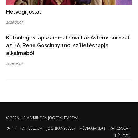
Hétvégi jóslat
2026.08.07
Különleges lapszámmal bővül az Asterix-sorozat
az író, René Goscinny 100. születésnapja
alkalmából
2026.08.07
© 2026
HIR.MA
MINDEN JOG FENNTARTVA.
IMPRESSZUM
JOGI IRÁNYELVEK
MÉDIAAJÁNLAT
KAPCSOLAT
HÍRLEVÉL