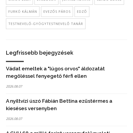
FURKÓ KÁLMÁN
EVEZŐS PÁROS
EDZŐ
TESTNEVELŐ-GYÓGYTESTNEVELŐ TANÁR
Legfrissebb bejegyzések
Vádat emeltek a "lúgos orvos" áldozatát
megöléssel fenyegető férfi ellen
2026.08.07
A nyíltvízi úszó Fábián Bettina ezüstérmes a
kieséses versenyben
2026.08.07