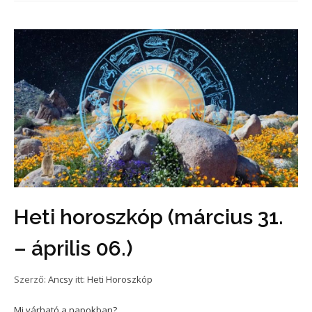
Heti horoszkóp (március 31.
– április 06.)
Szerző:
Ancsy
itt:
Heti Horoszkóp
Mi várható a napokban?