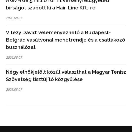
A GVH 68,5 millió forint versenyfelügyeleti
bírságot szabott ki a Hair-Line Kft.-re
2026.08.07
Vitézy Dávid: véleményezhető a Budapest-
Belgrád vasútvonal menetrendje és a csatlakozó
buszhálózat
2026.08.07
Négy elnökjelölt közül választhat a Magyar Tenisz
Szövetség tisztújító közgyűlése
2026.08.07