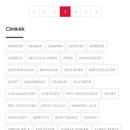
1
2
3
4
5
Cimkék
KARRIER
MUNKA
SZAKMA
HIVATÁS
RENDŐR
SZÍNÉSZ
BELFÖLDI HÍREK
PÉNZ
HOROSZKÓP
ASZTROLÓGIA
ANYAGIAK
2025 NYÁR
KAPCSOLATOK
JÓLÉT
MAGÁNÉLET
FELADAT
ÉLETMÓD
CSILLAGJEGYEK
EGÉSZSÉG
HETI HOROSZKÓP
SPORT
NŐI ÖKÖLVÍVÁS
BVSC-ZUGLÓ
HÁMORI LUCA
ÖKÖLVÍVÓ
MÁRCIUS
2025 TAVASZ
EVEZÉS
SIMON BÉLA
EVEZŐSÖK
JUHÁSZ ADRIÁN
SZABÓ BENCE