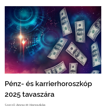
Pénz- és karrierhoroszkóp
2025 tavaszára
Szerző:
Ancsy
itt:
Horoszkóp