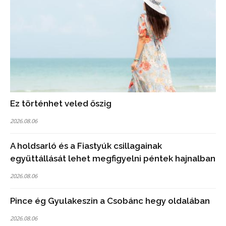
Ez történhet veled őszig
2026.08.06
A holdsarló és a Fiastyúk csillagainak
együttállását lehet megfigyelni péntek hajnalban
2026.08.06
Pince ég Gyulakeszin a Csobánc hegy oldalában
2026.08.06