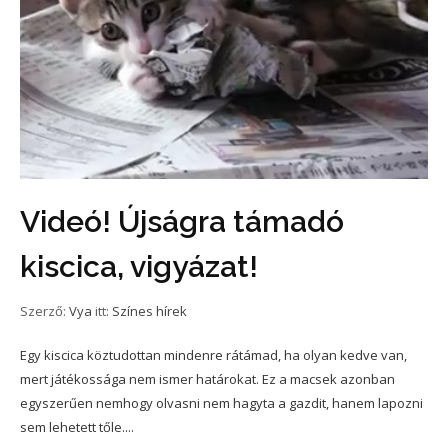
Videó! Újságra támadó
kiscica, vigyázat!
Szerző:
Vya
itt:
Színes hírek
Egy kiscica köztudottan mindenre rátámad, ha olyan kedve van,
mert játékossága nem ismer határokat. Ez a macsek azonban
egyszerűen nemhogy olvasni nem hagyta a gazdit, hanem lapozni
sem lehetett tőle....