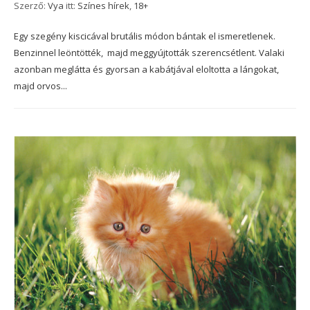
Szerző:
Vya
itt:
Színes hírek
,
18+
Egy szegény kiscicával brutális módon bántak el ismeretlenek.
Benzinnel leöntötték, majd meggyújtották szerencsétlent. Valaki
azonban meglátta és gyorsan a kabátjával eloltotta a lángokat,
majd orvos...