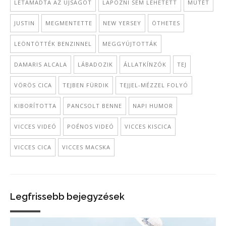
LETÁMADTA AZ ÚJSÁGOT
LAPOZNI SEM LEHETETT
MŰTÉT
JUSTIN
MEGMENTETTE
NEW YERSEY
ÖTHETES
LEÖNTÖTTÉK BENZINNEL
MEGGYÚJTOTTÁK
DAMARIS ALCALA
LÁBADOZIK
ÁLLATKÍNZÓK
TEJ
VÖRÖS CICA
TEJBEN FÜRDIK
TEJJEL-MÉZZEL FOLYÓ
KIBORÍTOTTA
PANCSOLT BENNE
NAPI HUMOR
VICCES VIDEÓ
POÉNOS VIDEÓ
VICCES KISCICA
VICCES CICA
VICCES MACSKA
Legfrissebb bejegyzések