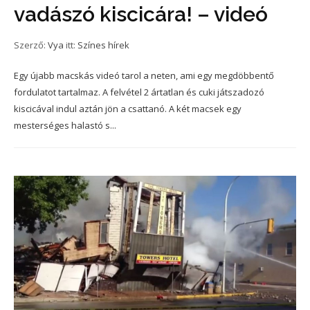
vadászó kiscicára! – videó
Szerző:
Vya
itt:
Színes hírek
Egy újabb macskás videó tarol a neten, ami egy megdöbbentő
fordulatot tartalmaz. A felvétel 2 ártatlan és cuki játszadozó
kiscicával indul aztán jön a csattanó. A két macsek egy
mesterséges halastó s...