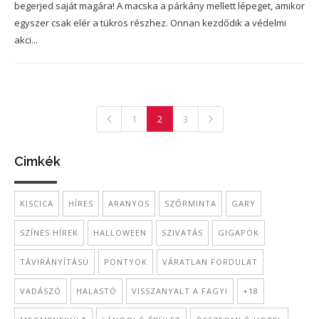
begerjed saját magára! A macska a párkány mellett lépeget, amikor
egyszer csak elér a tükrös részhez. Onnan kezdődik a védelmi
akci...
1
2
3
Cimkék
KISCICA
HÍRES
ARANYOS
SZŐRMINTA
GARY
SZÍNES HÍREK
HALLOWEEN
SZIVATÁS
GIGAPÓK
TÁVIRÁNYÍTÁSÚ
PONTYOK
VÁRATLAN FORDULAT
VADÁSZÓ
HALASTÓ
VISSZANYALT A FAGYI
+18