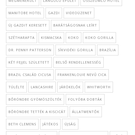
MEGMENEKÜLT
LÁNGOLÓ ÉPÜLET
ÖSSZEOMLÓ HOTEL
MANITOBE HOTEL
GAZDI
VIDEOÜZENET
ÚJ GAZDIT KERESETT
BARÁTSÁGOSNAK LEÍRT
SZÉTHARAPTA
KISMACSKA
KOKO
KOKO GORILLA
DR. PENNY PATTERSON
SÍKVIDÉKI GORILLA
BRAZÍLIA
KÉT FEJJEL SZÜLETETT
BELSŐ RENDELLENESSÉG
BRAZIL CSALÁD CICUSA
FRANKENLOUIE NEVŰ CICA
TÚLÉLTE
LANCASHIRE
JÁRÓKELŐK
WHITWORTH
BŐRÖNDBE GYÖMÖSZÖLTÉK
FOLYÓBA DOBTÁK
BŐRÖNDBE TETTÉK A KISCICÁT
ÁLLATMENTŐK
BETH CLEMENS
JÁTÉKOS
ÚJSÁG