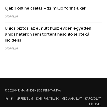
Újabb online csalás – 32 millió forint a kár
2026.08.06
Uniós biztos: az elmúlt húsz évben egyetlen
uniós határon sem történt hasonló léptékű
incidens
2026.08.06
© 2026
HIR.MA
MINDEN JOG FENNTARTVA.
IMPRESSZUM
JOGI IRÁNYELVEK
MÉDIAAJÁNLAT
KAPCSOLAT
HÍRLEVÉL