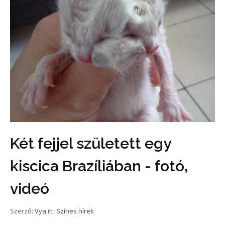
Két fejjel született egy
kiscica Brazíliában - fotó,
videó
Szerző:
Vya
itt:
Színes hírek