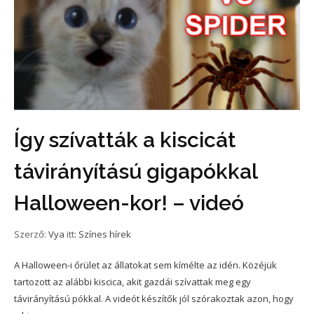
Így szívatták a kiscicát
távirányítású gigapókkal
Halloween-kor! – videó
Szerző:
Vya
itt:
Színes hírek
A Halloween-i őrület az állatokat sem kímélte az idén. Közéjük
tartozott az alábbi kiscica, akit gazdái szívattak meg egy
távirányítású pókkal. A videót készítők jól szórakoztak azon, hogy