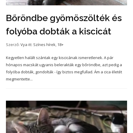
Bőröndbe gyömöszölték és
folyóba dobták a kiscicát
Szerző:
Vya
itt:
Színes hírek
,
18+
Kegyetlen halált szántak egy kiscicának ismeretlenek. A pár
hónapos macskát ugyanis belerakták egy bőröndbe, azt pedig a
folyóba dobták, gondolták - így biztos megfullad. Ám a cica életét
megmentette...