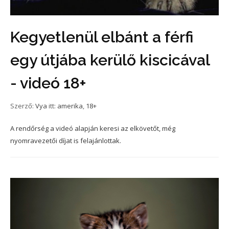
Kegyetlenül elbánt a férfi
egy útjába kerülő kiscicával
- videó 18+
Szerző:
Vya
itt:
amerika
,
18+
A rendőrség a videó alapján keresi az elkövetőt, még
nyomravezetői díjat is felajánlottak.