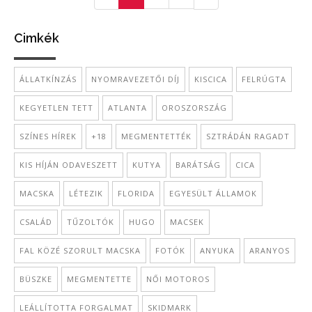
Cimkék
ÁLLATKÍNZÁS
NYOMRAVEZETŐI DÍJ
KISCICA
FELRÚGTA
KEGYETLEN TETT
ATLANTA
OROSZORSZÁG
SZÍNES HÍREK
+18
MEGMENTETTÉK
SZTRÁDÁN RAGADT
KIS HÍJÁN ODAVESZETT
KUTYA
BARÁTSÁG
CICA
MACSKA
LÉTEZIK
FLORIDA
EGYESÜLT ÁLLAMOK
CSALÁD
TŰZOLTÓK
HUGO
MACSEK
FAL KÖZÉ SZORULT MACSKA
FOTÓK
ANYUKA
ARANYOS
BÜSZKE
MEGMENTETTE
NŐI MOTOROS
LEÁLLÍTOTTA FORGALMAT
SKIDMARK