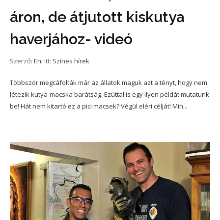
áron, de átjutott kiskutya
haverjához- videó
Szerző:
Eni
itt:
Színes hírek
Többször megcáfolták már az állatok maguk azt a tényt, hogy nem
létezik kutya-macska barátság. Ezúttal is egy ilyen példát mutatunk
be! Hát nem kitartó ez a pici macsek? Végül eléri célját! Min...