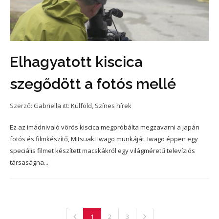
Elhagyatott kiscica
szegődött a fotós mellé
Szerző:
Gabriella
itt:
Külföld
,
Színes hírek
Ez az imádnivaló vörös kiscica megpróbálta megzavarni a japán
fotós és filmkészítő, Mitsuaki Iwago munkáját. Iwago éppen egy
speciális filmet készített macskákról egy világméretű televíziós
társaságna...
1
2
3