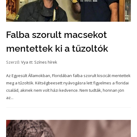
Falba szorult macsekot
mentettek ki a tűzoltók
Szerző:
Vya
itt:
Színes hírek
Az Egyesült Államokban, Floridában falba szorult kiscicát mentettek
meg a tűzoltók. Kétségbeesett nyávogásra lett figyelmes a floridai
család, akinek nem volt házi kedvence. Nem tudták, honnan jön
az...