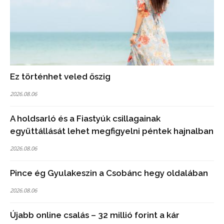
Ez történhet veled őszig
2026.08.06
A holdsarló és a Fiastyúk csillagainak
együttállását lehet megfigyelni péntek hajnalban
2026.08.06
Pince ég Gyulakeszin a Csobánc hegy oldalában
2026.08.06
Újabb online csalás – 32 millió forint a kár