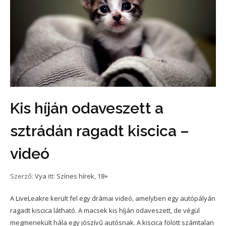
Kis híján odaveszett a
sztrádán ragadt kiscica –
videó
Szerző:
Vya
itt:
Színes hírek
,
18+
A LiveLeakre került fel egy drámai videó, amelyben egy autópályán
ragadt kiscica látható. A macsek kis híján odaveszett, de végül
megmenekült hála egy jószívű autósnak. A kiscica fölött számtalan