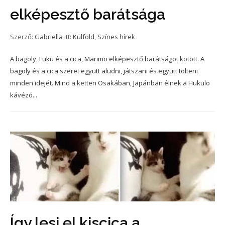
elképesztő barátsága
Szerző:
Gabriella
itt:
Külföld
,
Színes hírek
A bagoly, Fuku és a cica, Marimo elképesztő barátságot kötött. A
bagoly és a cica szeret együtt aludni, játszani és együtt tölteni
minden idejét. Mind a ketten Osakában, Japánban élnek a Hukulo
kávézó...
Így lesi el kiscica a