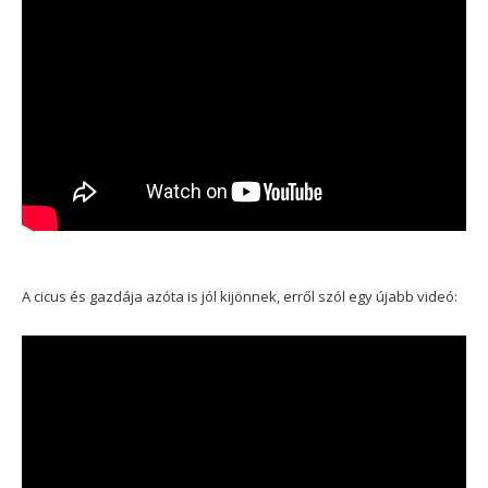
A cicus és gazdája azóta is jól kijönnek, erről szól egy újabb videó: