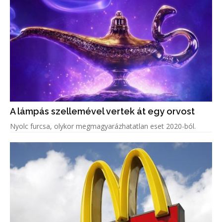
A lámpás szellemével vertek át egy orvost
Nyolc furcsa, olykor megmagyarázhatatlan eset 2020-ból.