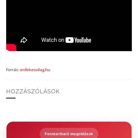
Forrás:
erdekesvilag.hu
HOZZÁSZÓLÁSOK
Fenntartható megoldások