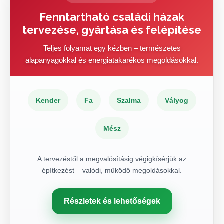
Fenntartható családi házak
tervezése, gyártása és felépítése
Teljes folyamat egy kézben – természetes
alapanyagokkal és energiatakarékos megoldásokkal.
Kender
Fa
Szalma
Vályog
Mész
A tervezéstől a megvalósításig végigkísérjük az
építkezést – valódi, működő megoldásokkal.
Részletek és lehetőségek