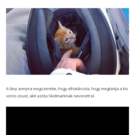
A lány annyira megszerette, hogy elhatározta, hogy megtartja a kis
vörös cicust, akit azóta Skidmarknak nevezett el.