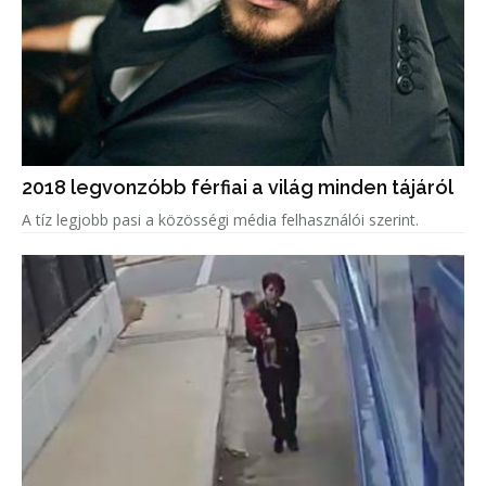
2018 legvonzóbb férfiai a világ minden tájáról
A tíz legjobb pasi a közösségi média felhasználói szerint.