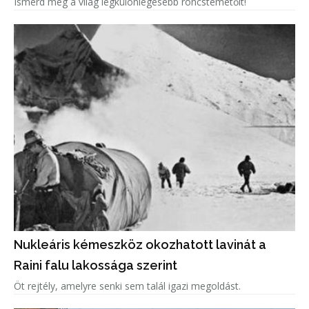
Ismerd meg a világ legkülönlegesebb roncstemetőit!
Nukleáris kémeszköz okozhatott lavinát a
Raini falu lakossága szerint
Öt rejtély, amelyre senki sem talál igazi megoldást.