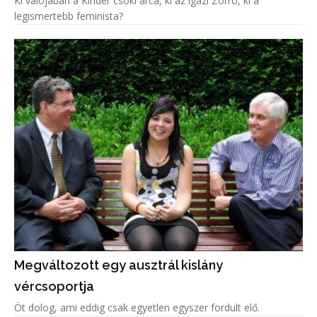
Ki valójában a Kinder csoki arca, ki az igazi Zorro, ki a
legismertebb feminista?
Megváltozott egy ausztrál kislány
vércsoportja
Öt dolog, ami eddig csak egyetlen egyszer fordult elő.