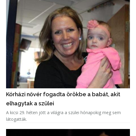
Kórházi nővér fogadta örökbe a babát, akit
elhagytak a szülei
A kicsi 29. héten jött a világra a szülei hónapokig meg sem
látogatták.