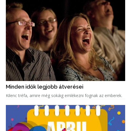
Minden idők legjobb átverései
Kilenc tréfa, amire még sokáig emlékezni fognak az emberek.