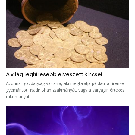
A világ leghíresebb elveszett kincsei
Azonnali gazdagság vár arra, aki megtalálja például a firenzei
gyémántot, Nadir Shah zsákmányát, vagy a Varyagin értékes
rakományát.