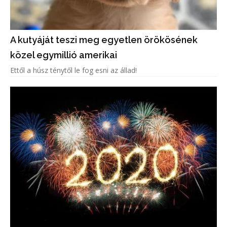
A kutyáját teszi meg egyetlen örökösének
közel egymillió amerikai
Ettől a húsz ténytől le fog esni az állad!