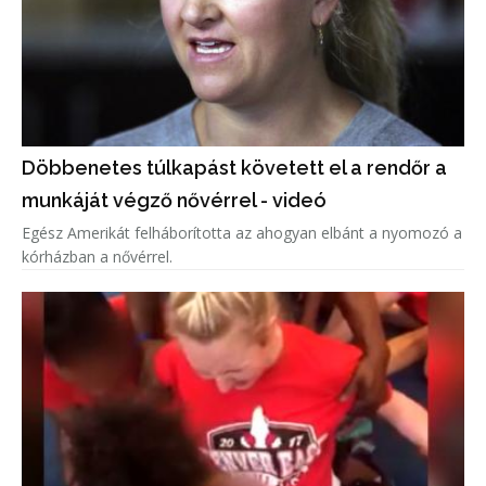
Döbbenetes túlkapást követett el a rendőr a
munkáját végző nővérrel - videó
Egész Amerikát felháborította az ahogyan elbánt a nyomozó a
kórházban a nővérrel.