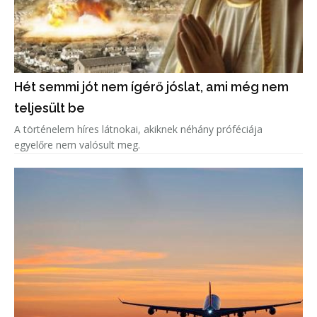
Hét semmi jót nem ígérő jóslat, ami még nem
teljesült be
A történelem híres látnokai, akiknek néhány próféciája
egyelőre nem valósult meg.