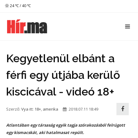
24 ℃ / 40 ℃
Kegyetlenül elbánt a
férfi egy útjába kerülő
kiscicával - videó 18+
Szerző:
Vya
itt:
18+
,
amerika
2018.07.11 18:49
Atlantában egy társaság egyik tagja szórakozásból felrúgott
egy kismacskát, aki hatalmasat repült.