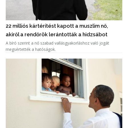
22 milliós kártérítést kapott a muszlim nő,
akiről a rendőrök lerántották a hidzsábot
A bíró szerint a nő szabad vallásgyakorláshoz való jogát
megsértették a hatóságok.