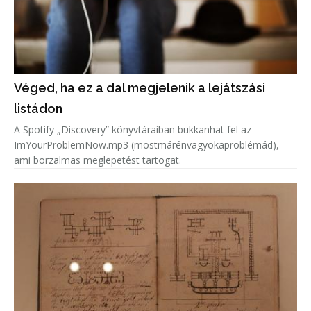
Véged, ha ez a dal megjelenik a lejátszási
listádon
A Spotify „Discovery” könyvtáraiban bukkanhat fel az
ImYourProblemNow.mp3 (mostmárénvagyokaproblémád),
ami borzalmas meglepetést tartogat.