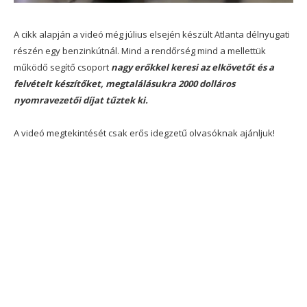
A cikk alapján a videó még július elsején készült Atlanta délnyugati
részén egy benzinkútnál. Mind a rendőrség mind a mellettük
működő segítő csoport
nagy erőkkel keresi az elkövetőt és a
felvételt készítőket, megtalálásukra 2000 dolláros
nyomravezetői díjat tűztek ki.
A videó megtekintését csak erős idegzetű olvasóknak ajánljuk!