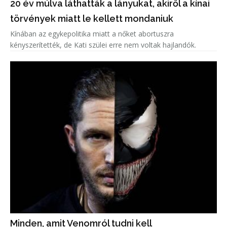
20 év múlva láthatták a lányukat, akiről a kínai
törvények miatt le kellett mondaniuk
Kínában az egykepolitika miatt a nőket abortuszra
kényszerítették, de Kati szülei erre nem voltak hajlandók.
Minden, amit Venomról tudni kell