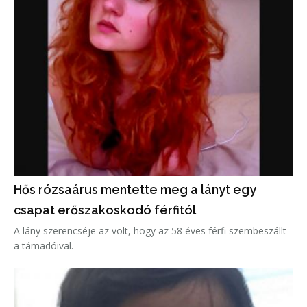
Hős rózsaárus mentette meg a lányt egy
csapat erőszakoskodó férfitól
A lány szerencséje az volt, hogy az 58 éves férfi szembeszállt
a támadóival.