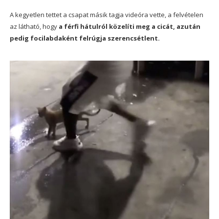
A kegyetlen tettet a csapat másik tagja videóra vette, a felvételen
az látható, hogy
a férfi hátulról közelíti meg a cicát, azután
pedig focilabdaként felrúgja szerencsétlent.