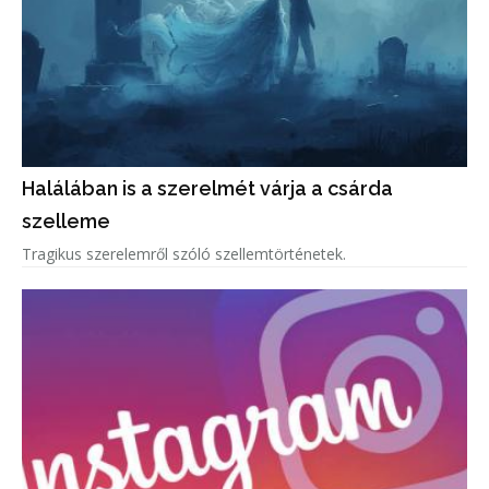
Halálában is a szerelmét várja a csárda
szelleme
Tragikus szerelemről szóló szellemtörténetek.