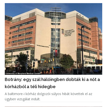
Botrány: egy szál hálóingben dobták ki a nőt a
kórházból a téli hidegbe
A baltimore-i kórház dolgozói súlyos hibát követtek el az
ügyben vizsgálat indult.