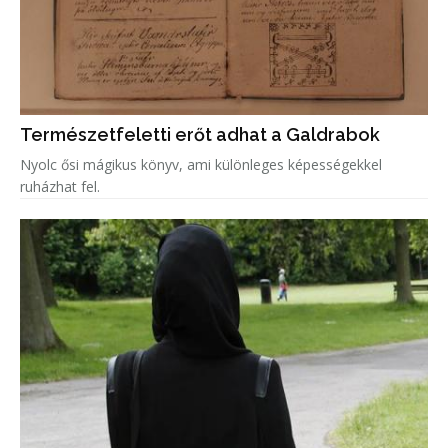
Természetfeletti erőt adhat a Galdrabok
Nyolc ősi mágikus könyv, ami különleges képességekkel
ruházhat fel.