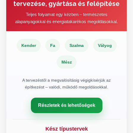
tervezése, gyártása és felépítése
Teljes folyamat egy kézben – természetes
alapanyagokkal és energiatakarékos megoldásokkal.
Kender
Fa
Szalma
Vályog
Mész
A tervezéstől a megvalósításig végigkísérjük az
építkezést – valódi, működő megoldásokkal.
Részletek és lehetőségek
Kész típustervek