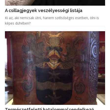
A csillagjegyek veszélyességi listája
Ki az, aki nemcsak ütni, hanem szélsőséges esetben, ölni is
képes dühében?
Természetfeletti hatalommal rendelkező