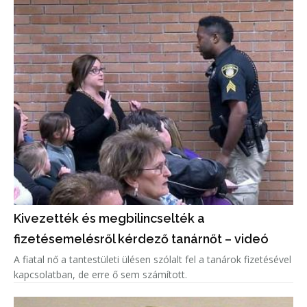
Kivezették és megbilincselték a
fizetésemelésről kérdező tanárnőt – videó
A fiatal nő a tantestületi ülésen szólalt fel a tanárok fizetésével
kapcsolatban, de erre ő sem számított.