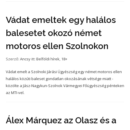
Vádat emeltek egy halálos
balesetet okozó német
motoros ellen Szolnokon
Szerző:
Ancsy
itt:
Belföldi hírek
,
18+
Vádat emelt a Szolnoki Járási Ügyészség egy német motoros ellen
halálos közúti baleset gondatlan okozásának vétsége miatt -
közölte a Jász-Nagykun-Szolnok Vármegyei Főügyészség pénteken
az MTI-vel.
Álex Márquez az Olasz és a