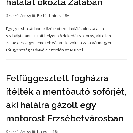
halálát okozta Zalában
Szerző:
Ancsy
itt:
Belföldi hírek
,
18+
Egy gyorshajtásban előző motoros halálát okozta az a
szabálytalanul, tiltott helyen közlekedő traktoros, aki ellen
Zalaegerszegen emeltek vádat - közölte a Zala Vármegyei
Főügyészség szóvivője szerdán az MTI-vel.
Felfüggesztett fogházra
ítélték a mentőautó sofőrjét,
aki halálra gázolt egy
motorost Erzsébetvárosban
Szerző:
Ancsy
itt:
baleset
,
18+