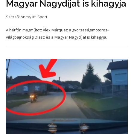
Magyar Nagydíjat is kihagyja
Szerző:
Ancsy
itt:
Sport
A hétfőn megműtött Álex Márquez a gyorsaságimotoros-
világbajnokság Olasz és a Magyar Nagydíját is kihagyja.