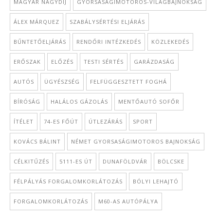
MAGYAR NAGYDÍJ
GYORSASÁGIMOTOROS-VILÁGBAJNOKSÁG
ÁLEX MÁRQUEZ
SZABÁLYSÉRTÉSI ELJÁRÁS
BŰNTETŐELJÁRÁS
RENDŐRI INTÉZKEDÉS
KÖZLEKEDÉS
ERŐSZAK
ELŐZÉS
TESTI SÉRTÉS
GARÁZDASÁG
AUTÓS
ÜGYÉSZSÉG
FELFÜGGESZTETT FOGHÁ
BÍRÓSÁG
HALÁLOS GÁZOLÁS
MENTŐAUTÓ SOFŐR
ÍTÉLET
74-ES FŐÚT
ÚTLEZÁRÁS
SPORT
KOVÁCS BÁLINT
NÉMET GYORSASÁGIMOTOROS BAJNOKSÁG
CÉLKITŰZÉS
5111-ES ÚT
DUNAFÖLDVÁR
BÖLCSKE
FÉLPÁLYÁS FORGALOMKORLÁTOZÁS
BÓLYI LEHAJTÓ
FORGALOMKORLÁTOZÁS
M60-AS AUTÓPÁLYA