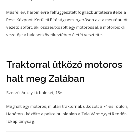
Másfél év, három évre felfüggesztett fogházbüntetésre ítélte a
Pesti Központi Kerületi Bíróság nem jogerősen azt a mentőautót
vezető sofőrt, aki összeütközött egy motorossal, a motorbicikli
vezetője a baleset következtében életét vesztette.
Traktorral ütköző motoros
halt meg Zalában
Szerző:
Ancsy
itt:
baleset
,
18+
Meghalt egy motoros, miután traktornak ütközött a 74-es főúton,
Hahóton - közölte a police.hu oldalon a Zala Vármegyei Rendőr-
főkapitányság.