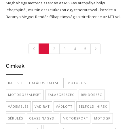
Meghalt egy motoros szerdán az M60-as autópálya bólyi
lehajtójánál, miután összeütközött egy teherautóval - közölte a
Baranya Megyei Rendőr-főkapitányság sajtóreferense az MTI-vel.
1
2
3
4
5
Cimkék
BALESET
HALÁLOS BALESET
MOTOROS
MOTOROSBALESET
ZALAEGERSZEG
RENDŐRSÉG
VÁDEMELÉS
VÁDIRAT
VÁDLOTT
BELFÖLDI HÍREK
SÉRÜLÉS
OLASZ NAGYDÍJ
MOTORSPORT
MOTOGP