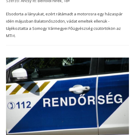
Szerző:
Ancsy
itt:
Belföldi hírek
,
18+
Elsodorta a lányukat, ezért rátámadt a motorosra egy házaspár
idén májusban Balatonőszödön, vádat emeltek ellenük -
tájékoztatta a Somogy Vármegyei Főügyészség csütörtökön az
MTI-t.