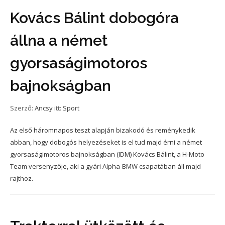
Kovács Bálint dobogóra
állna a német
gyorsaságimotoros
bajnokságban
Szerző:
Ancsy
itt:
Sport
Az első háromnapos teszt alapján bizakodó és reménykedik
abban, hogy dobogós helyezéseket is el tud majd érni a német
gyorsaságimotoros bajnokságban (IDM) Kovács Bálint, a H-Moto
Team versenyzője, aki a gyári Alpha-BMW csapatában áll majd
rajthoz.