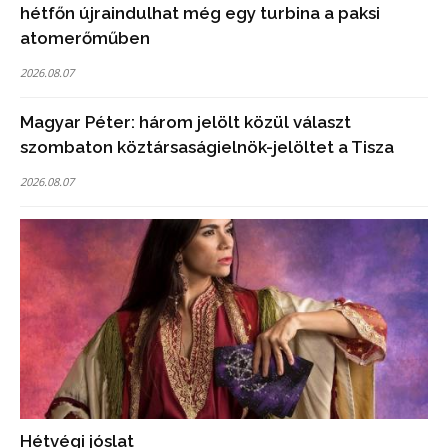
hétfőn újraindulhat még egy turbina a paksi
atomerőműben
2026.08.07
Magyar Péter: három jelölt közül választ
szombaton köztársaságielnök-jelöltet a Tisza
2026.08.07
Hétvégi jóslat