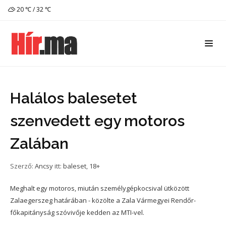
20 ℃ / 32 ℃
Halálos balesetet
szenvedett egy motoros
Zalában
Szerző:
Ancsy
itt:
baleset
,
18+
Meghalt egy motoros, miután személygépkocsival ütközött
Zalaegerszeg határában - közölte a Zala Vármegyei Rendőr-
főkapitányság szóvivője kedden az MTI-vel.