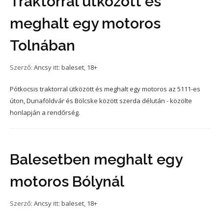
Traktorral ütközött és
meghalt egy motoros
Tolnában
Szerző:
Ancsy
itt:
baleset
,
18+
Pótkocsis traktorral ütközött és meghalt egy motoros az 5111-es
úton, Dunaföldvár és Bölcske között szerda délután - közölte
honlapján a rendőrség.
Balesetben meghalt egy
motoros Bólynál
Szerző:
Ancsy
itt:
baleset
,
18+