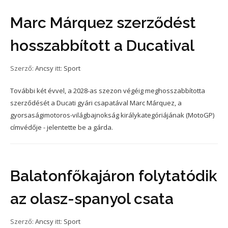
Marc Márquez szerződést
hosszabbított a Ducatival
Szerző:
Ancsy
itt:
Sport
További két évvel, a 2028-as szezon végéig meghosszabbította
szerződését a Ducati gyári csapatával Marc Márquez, a
gyorsaságimotoros-világbajnokság királykategóriájának (MotoGP)
címvédője - jelentette be a gárda.
Balatonfőkajáron folytatódik
az olasz-spanyol csata
Szerző:
Ancsy
itt:
Sport