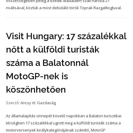
összességében pedig a tizedik diadaláért száll harcba 21
riválisával, köztük a most debütáló török Toprak Razgatliogluval.
Visit Hungary: 17 százalékkal
nőtt a külföldi turisták
száma a Balatonnál
MotoGP-nek is
köszönhetően
Szerző:
Ancsy
itt:
Gazdaság
Az államalapítás ünnepét követő napokban a Balaton turisztikai
térségben 17 százalékkal ugrott meg a külföldi turisták száma a
motorversenyek királykategóriájának számító, MotoGP