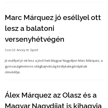
Marc Márquez jó eséllyel ott
lesz a balatoni
versenyhétvégén
Szerző:
Ancsy
itt:
Sport
Jó eséllyel jó ott lesz a jövő heti Magyar Nagydíjon Marc Márquez, a
gyorsaságimotoros-világbajnokság királykategóriájának
címvédője.
Álex Márquez az Olasz és a
Magyar Nagydíjat is kihagyja