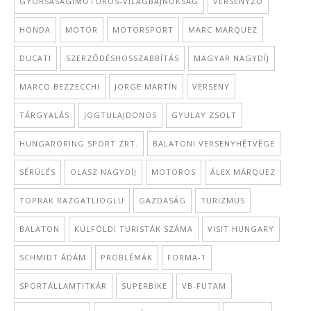
GYORSASÁGIMOTOROS-VILÁGBAJNOKSÁG
VERSENYZŐ
HONDA
MOTOR
MOTORSPORT
MARC MARQUEZ
DUCATI
SZERZŐDÉSHOSSZABBÍTÁS
MAGYAR NAGYDÍJ
MARCO BEZZECCHI
JORGE MARTÍN
VERSENY
TÁRGYALÁS
JOGTULAJDONOS
GYULAY ZSOLT
HUNGARORING SPORT ZRT.
BALATONI VERSENYHÉTVÉGE
SÉRÜLÉS
OLASZ NAGYDÍJ
MOTOROS
ÁLEX MÁRQUEZ
TOPRAK RAZGATLIOGLU
GAZDASÁG
TURIZMUS
BALATON
KÜLFÖLDI TURISTÁK SZÁMA
VISIT HUNGARY
SCHMIDT ÁDÁM
PROBLÉMÁK
FORMA-1
SPORTÁLLAMTITKÁR
SUPERBIKE
VB-FUTAM