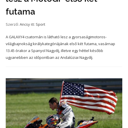
futama
Szerző:
Ancsy
itt:
Sport
A GALAXY4 csatornán is látható lesz a gyorsaságimotoros-
világbajnokság királykategóriájának első két futama, vasárnap
13.45 órakor a Spanyol Nagydíj, illetve egy héttel később
ugyanebben az időpontban az Andalúziai Nagydíj.