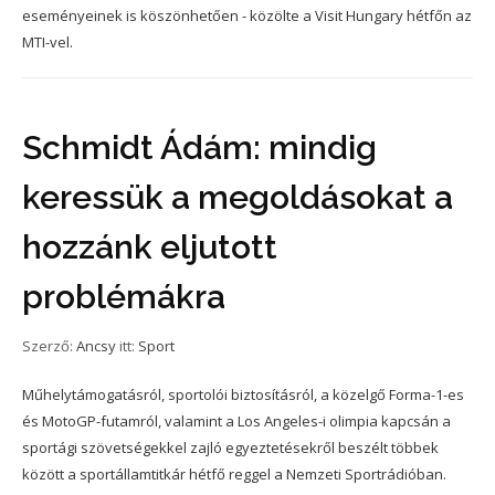
eseményeinek is köszönhetően - közölte a Visit Hungary hétfőn az
MTI-vel.
Schmidt Ádám: mindig
keressük a megoldásokat a
hozzánk eljutott
problémákra
Szerző:
Ancsy
itt:
Sport
Műhelytámogatásról, sportolói biztosításról, a közelgő Forma-1-es
és MotoGP-futamról, valamint a Los Angeles-i olimpia kapcsán a
sportági szövetségekkel zajló egyeztetésekről beszélt többek
között a sportállamtitkár hétfő reggel a Nemzeti Sportrádióban.