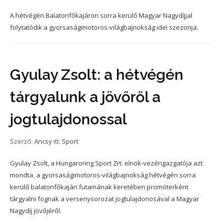
A hétvégén Balatonfőkajáron sorra kerülő Magyar Nagydíjjal
folytatódik a gyorsaságimotoros-világbajnokság idei szezonja.
Gyulay Zsolt: a hétvégén
tárgyalunk a jövőről a
jogtulajdonossal
Szerző:
Ancsy
itt:
Sport
Gyulay Zsolt, a Hungaroring Sport Zrt. elnök-vezérigazgatója azt
mondta, a gyorsaságimotoros-világbajnokság hétvégén sorra
kerülő balatonfőkajári futamának keretében promóterként
tárgyalni fognak a versenysorozat jogtulajdonosával a Magyar
Nagydíj jövőjéről.