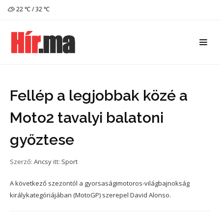
22 ℃ / 32 ℃
Fellép a legjobbak közé a
Moto2 tavalyi balatoni
győztese
Szerző:
Ancsy
itt:
Sport
A következő szezontól a gyorsaságimotoros-világbajnokság
királykategóriájában (MotoGP) szerepel David Alonso.