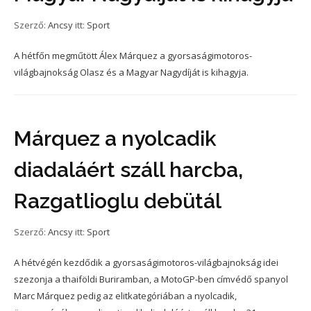
Szerző:
Ancsy
itt:
Sport
A hétfőn megműtött Álex Márquez a gyorsaságimotoros-
világbajnokság Olasz és a Magyar Nagydíját is kihagyja.
Márquez a nyolcadik
diadaláért száll harcba,
Razgatlioglu debütál
Szerző:
Ancsy
itt:
Sport
A hétvégén kezdődik a gyorsaságimotoros-világbajnokság idei
szezonja a thaiföldi Buriramban, a MotoGP-ben címvédő spanyol
Marc Márquez pedig az elitkategóriában a nyolcadik,