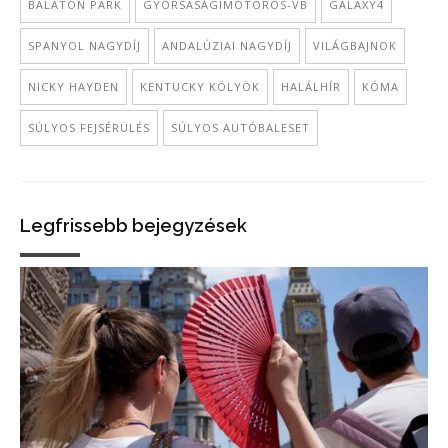
BALATON PARK
GYORSASÁGIMOTOROS-VB
GALAXY4
SPANYOL NAGYDÍJ
ANDALÚZIAI NAGYDÍJ
VILÁGBAJNOK
NICKY HAYDEN
KENTUCKY KÖLYÖK
HALÁLHÍR
KÓMA
SÚLYOS FEJSÉRÜLÉS
SÚLYOS AUTÓBALESET
Legfrissebb bejegyzések