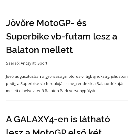
Jövőre MotoGP- és
Superbike vb-futam lesz a
Balaton mellett
Szerző:
Ancsy
itt:
Sport
Jövő augusztusban a gyorsaságimotoros-világbajnokság, júliusban
pedig a Superbike-vb fordulóját is megrendezik a Balatonfőkajár
mellett elhelyezkedő Balaton Park versenypályán.
A GALAXY4-en is látható
lesz a MotoGP első két