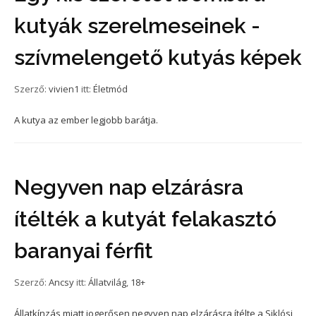
kutyák szerelmeseinek -
szívmelengető kutyás képek
Szerző:
vivien1
itt:
Életmód
A kutya az ember legjobb barátja.
Negyven nap elzárásra
ítélték a kutyát felakasztó
baranyai férfit
Szerző:
Ancsy
itt:
Állatvilág
,
18+
Állatkínzás miatt jogerősen negyven nap elzárásra ítélte a Siklósi