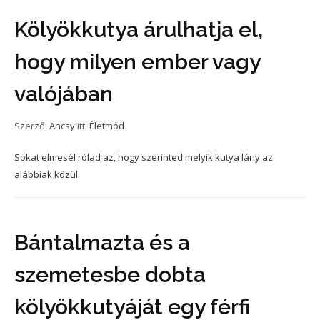
Kölyökkutya árulhatja el,
hogy milyen ember vagy
valójában
Szerző:
Ancsy
itt:
Életmód
Sokat elmesél rólad az, hogy szerinted melyik kutya lány az
alábbiak közül.
Bántalmazta és a
szemetesbe dobta
kölyökkutyáját egy férfi