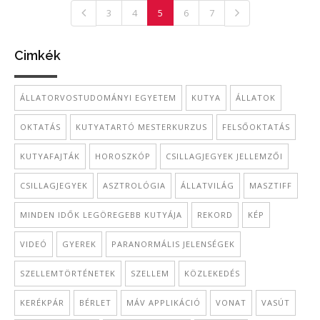
3
4
5
6
7
Cimkék
ÁLLATORVOSTUDOMÁNYI EGYETEM
KUTYA
ÁLLATOK
OKTATÁS
KUTYATARTÓ MESTERKURZUS
FELSŐOKTATÁS
KUTYAFAJTÁK
HOROSZKÓP
CSILLAGJEGYEK JELLEMZŐI
CSILLAGJEGYEK
ASZTROLÓGIA
ÁLLATVILÁG
MASZTIFF
MINDEN IDŐK LEGÖREGEBB KUTYÁJA
REKORD
KÉP
VIDEÓ
GYEREK
PARANORMÁLIS JELENSÉGEK
SZELLEMTÖRTÉNETEK
SZELLEM
KÖZLEKEDÉS
KERÉKPÁR
BÉRLET
MÁV APPLIKÁCIÓ
VONAT
VASÚT