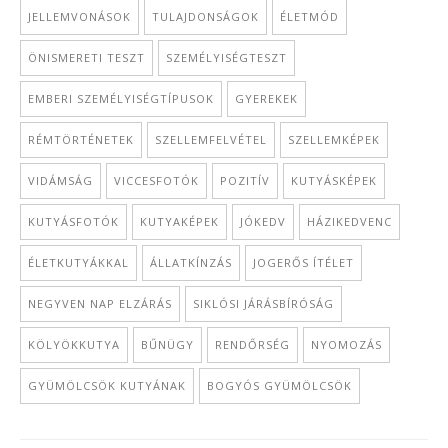
JELLEMVONÁSOK
TULAJDONSÁGOK
ÉLETMÓD
ÖNISMERETI TESZT
SZEMÉLYISÉGTESZT
EMBERI SZEMÉLYISÉGTÍPUSOK
GYEREKEK
RÉMTÖRTÉNETEK
SZELLEMFELVÉTEL
SZELLEMKÉPEK
VIDÁMSÁG
VICCESFOTÓK
POZITÍV
KUTYÁSKÉPEK
KUTYÁSFOTÓK
KUTYAKÉPEK
JÓKEDV
HÁZIKEDVENC
ÉLETKUTYÁKKAL
ÁLLATKÍNZÁS
JOGERŐS ÍTÉLET
NEGYVEN NAP ELZÁRÁS
SIKLÓSI JÁRÁSBÍRÓSÁG
KÖLYÖKKUTYA
BŰNÜGY
RENDŐRSÉG
NYOMOZÁS
GYÜMÖLCSÖK KUTYÁNAK
BOGYÓS GYÜMÖLCSÖK