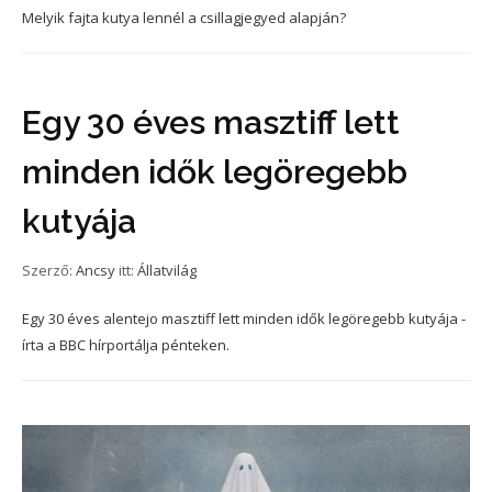
Melyik fajta kutya lennél a csillagjegyed alapján?
Egy 30 éves masztiff lett
minden idők legöregebb
kutyája
Szerző:
Ancsy
itt:
Állatvilág
Egy 30 éves alentejo masztiff lett minden idők legöregebb kutyája -
írta a BBC hírportálja pénteken.