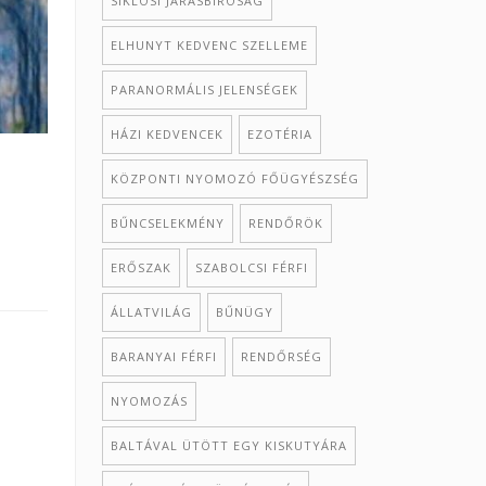
SIKLÓSI JÁRÁSBÍRÓSÁG
ELHUNYT KEDVENC SZELLEME
PARANORMÁLIS JELENSÉGEK
HÁZI KEDVENCEK
EZOTÉRIA
KÖZPONTI NYOMOZÓ FŐÜGYÉSZSÉG
BŰNCSELEKMÉNY
RENDŐRÖK
ERŐSZAK
SZABOLCSI FÉRFI
ÁLLATVILÁG
BŰNÜGY
BARANYAI FÉRFI
RENDŐRSÉG
NYOMOZÁS
BALTÁVAL ÜTÖTT EGY KISKUTYÁRA