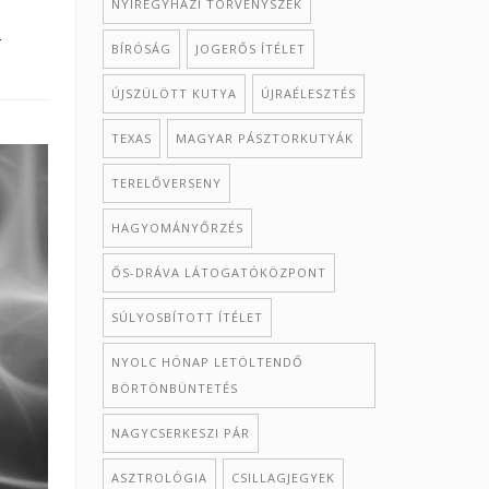
NYÍREGYHÁZI TÖRVÉNYSZÉK
-
BÍRÓSÁG
JOGERŐS ÍTÉLET
ÚJSZÜLÖTT KUTYA
ÚJRAÉLESZTÉS
TEXAS
MAGYAR PÁSZTORKUTYÁK
TERELŐVERSENY
HAGYOMÁNYŐRZÉS
ŐS-DRÁVA LÁTOGATÓKÖZPONT
SÚLYOSBÍTOTT ÍTÉLET
NYOLC HÓNAP LETÖLTENDŐ
BÖRTÖNBÜNTETÉS
NAGYCSERKESZI PÁR
ASZTROLÓGIA
CSILLAGJEGYEK