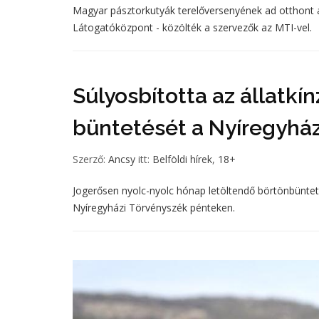
Magyar pásztorkutyák terelőversenyének ad otthont 
Látogatóközpont - közölték a szervezők az MTI-vel.
Súlyosbította az állatkín
büntetését a Nyíregyhá
Szerző:
Ancsy
itt:
Belföldi hírek
,
18+
Jogerősen nyolc-nyolc hónap letöltendő börtönbünteté
Nyíregyházi Törvényszék pénteken.