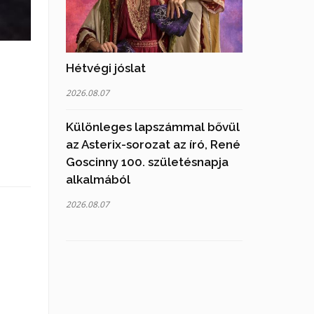
Hétvégi jóslat
2026.08.07
Különleges lapszámmal bővül
az Asterix-sorozat az író, René
Goscinny 100. születésnapja
alkalmából
2026.08.07