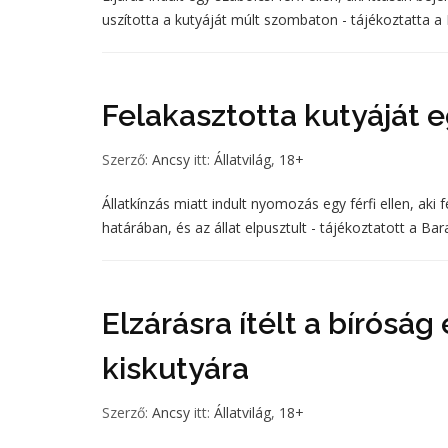
uszította a kutyáját múlt szombaton - tájékoztatta
Felakasztotta kutyáját e
Szerző:
Ancsy
itt:
Állatvilág
,
18+
Állatkínzás miatt indult nyomozás egy férfi ellen, ak
határában, és az állat elpusztult - tájékoztatott a B
Elzárásra ítélt a bíróság 
kiskutyára
Szerző:
Ancsy
itt:
Állatvilág
,
18+