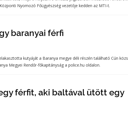
 a Központi Nyomozó Főügyészség vezetője kedden az MTI-t.
gy baranyai férfi
i felakasztotta kutyáját a Baranya megye déli részén található Cún köz
aranya Megyei Rendőr-főkapitányság a police.hu oldalon.
egy férfit, aki baltával ütött egy