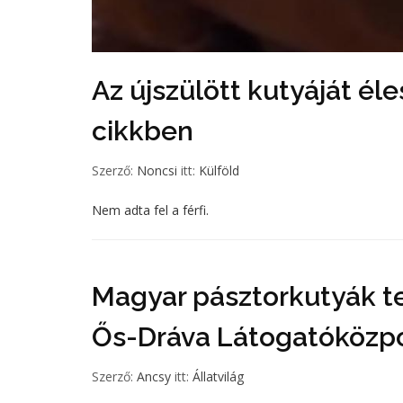
Az újszülött kutyáját éle
cikkben
Szerző:
Noncsi
itt:
Külföld
Nem adta fel a férfi.
Magyar pásztorkutyák t
Ős-Dráva Látogatóközp
Szerző:
Ancsy
itt:
Állatvilág