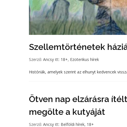
Szellemtörténetek háziá
Szerző:
Ancsy
itt:
18+
,
Ezoterikus hírek
Históriák, amelyek szerint az elhunyt kedvencek vissza
Ötven nap elzárásra ítélt
megölte a kutyáját
Szerző:
Ancsy
itt:
Belföldi hírek
,
18+