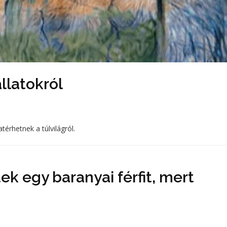
llatokról
térhetnek a túlvilágról.
ek egy baranyai férfit, mert