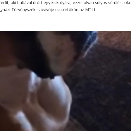
rfit, aki baltával ütött egy kiskutyára, ezzel olyan súlyos sérülést ok
íregyházi Törvényszék szóvivője csütörtökön az MTI-t.