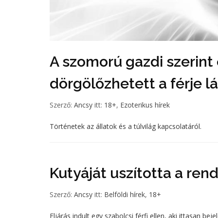
A szomorú gazdi szerint
dörgölőzhetett a férje 
Szerző:
Ancsy
itt:
18+
,
Ezoterikus hírek
Történetek az állatok és a túlvilág kapcsolatáról.
Kutyáját uszította a rend
Szerző:
Ancsy
itt:
Belföldi hírek
,
18+
Eljárás indult egy szabolcsi férfi ellen, aki ittasan b