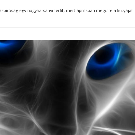
árásbíróság egy nagyharsányi férfit, mert áprilisban megölte a kutyáját 