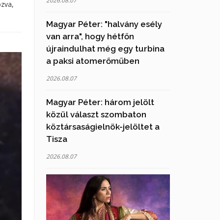
ozva,
Magyar Péter: "halvány esély
van arra", hogy hétfőn
újraindulhat még egy turbina
a paksi atomerőműben
2026.08.07
Magyar Péter: három jelölt
közül választ szombaton
köztársaságielnök-jelöltet a
Tisza
2026.08.07