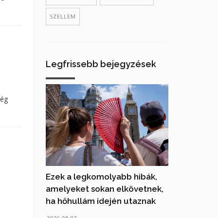
SZELLEM
Legfrissebb bejegyzések
ség
Ezek a legkomolyabb hibák,
amelyeket sokan elkövetnek,
ha hőhullám idején utaznak
2026.08.07