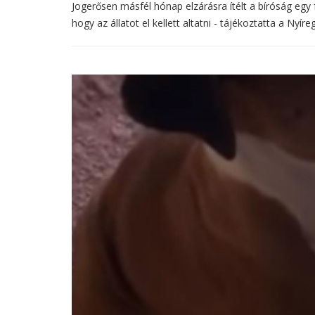
Jogerősen másfél hónap elzárásra ítélt a bíróság egy fé
hogy az állatot el kellett altatni - tájékoztatta a Ny