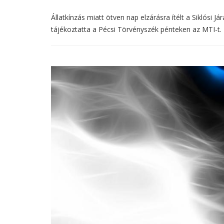
Állatkínzás miatt ötven nap elzárásra ítélt a Siklósi J
tájékoztatta a Pécsi Törvényszék pénteken az MTI-t.