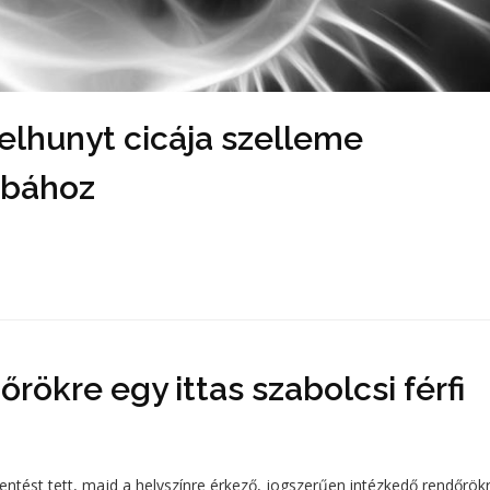
 elhunyt cicája szelleme
lábához
őrökre egy ittas szabolcsi férfi
ejelentést tett, majd a helyszínre érkező, jogszerűen intézkedő rendőrök