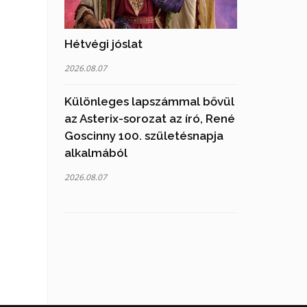
Hétvégi jóslat
2026.08.07
Különleges lapszámmal bővül
az Asterix-sorozat az író, René
Goscinny 100. születésnapja
alkalmából
2026.08.07