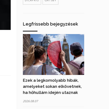
DICAPRIO
GATSBY
Legfrissebb bejegyzések
Ezek a legkomolyabb hibák,
amelyeket sokan elkövetnek,
ha hőhullám idején utaznak
2026.08.07