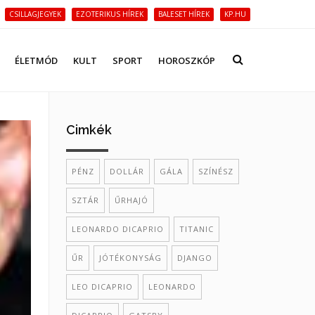
CSILLAGJEGYEK
EZOTERIKUS HÍREK
BALESET HÍREK
KP.HU
ÉLETMÓD
KULT
SPORT
HOROSZKÓP
Cimkék
PÉNZ
DOLLÁR
GÁLA
SZÍNÉSZ
SZTÁR
ŰRHAJÓ
LEONARDO DICAPRIO
TITANIC
ŰR
JÓTÉKONYSÁG
DJANGO
LEO DICAPRIO
LEONARDO