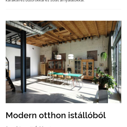
karakteres bútorokkal és sötét árnyalatokkal.
Modern otthon istállóból