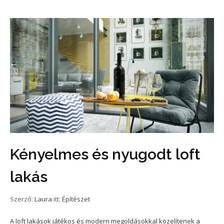
Kényelmes és nyugodt loft
lakás
Szerző:
Laura
itt:
Építészet
A loft lakások játékos és modern megoldásokkal közelítenek a