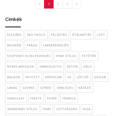
1
2
3
Cimkék
ELEGÁNS
SAO PAOLO
FELÚJÍTÁS
ÁTALAKÍTÁS
LOFT
MODERN
PRÁGA
LAKBERENDEZÉS
KÖZPONTI ELHELYEZKEDÉS
IPARI STÍLUS
TETŐTÉR
NYERS ANYAGOK
HANGULATOS
BETON
HÁLÓ
BALKON
NYITOTT
KÉNYELEM
FA
LÉPCSŐ
DESIGN
LAKÁS
SZÜRKE
SZÍNEK
SEMLEGES
KÁVÉZÓ
HANGULAT
FEKETE
FEHÉR
FRANICA
SKANDINÁV STÍLUS
IPARI
LETTORSZÁG
RIGA