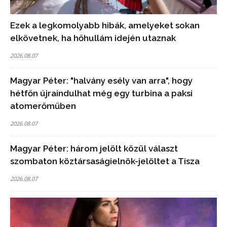
Ezek a legkomolyabb hibák, amelyeket sokan
elkövetnek, ha hőhullám idején utaznak
2026.08.07
Magyar Péter: "halvány esély van arra", hogy
hétfőn újraindulhat még egy turbina a paksi
atomerőműben
2026.08.07
Magyar Péter: három jelölt közül választ
szombaton köztársaságielnök-jelöltet a Tisza
2026.08.07