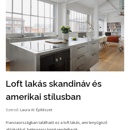
Loft lakás skandináv és
amerikai stílusban
Szerző:
Laura
itt:
Építészet
Franciaországban található ez a loft lakás, ami lenyűgöző
ablakokkal, belmagassággal rendelkezik.