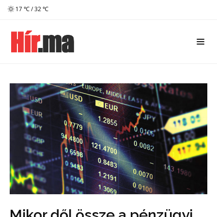
17 ℃ / 32 ℃
Mikor dől össze a pénzügyi