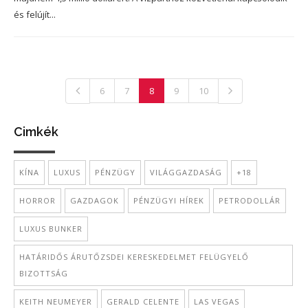
és felújít...
6
7
8
9
10
Cimkék
KÍNA
LUXUS
PÉNZÜGY
VILÁGGAZDASÁG
+18
HORROR
GAZDAGOK
PÉNZÜGYI HÍREK
PETRODOLLÁR
LUXUS BUNKER
HATÁRIDŐS ÁRUTŐZSDEI KERESKEDELMET FELÜGYELŐ
BIZOTTSÁG
KEITH NEUMEYER
GERALD CELENTE
LAS VEGAS