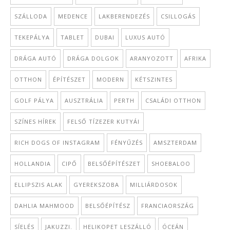
SZÁLLODA
MEDENCE
LAKBERENDEZÉS
CSILLOGÁS
TEKEPÁLYA
TABLET
DUBAI
LUXUS AUTÓ
DRÁGA AUTÓ
DRÁGA DOLGOK
ARANYOZOTT
AFRIKA
OTTHON
ÉPÍTÉSZET
MODERN
KÉTSZINTES
GOLF PÁLYA
AUSZTRÁLIA
PERTH
CSALÁDI OTTHON
SZÍNES HÍREK
FELSŐ TÍZEZER KUTYÁI
RICH DOGS OF INSTAGRAM
FÉNYŰZÉS
AMSZTERDAM
HOLLANDIA
CIPŐ
BELSŐÉPÍTÉSZET
SHOEBALOO
ELLIPSZIS ALAK
GYEREKSZOBA
MILLIÁRDOSOK
DAHLIA MAHMOOD
BELSŐÉPÍTÉSZ
FRANCIAORSZÁG
SÍELÉS
JAKUZZI.
HELIKOPET LESZÁLLÓ
ÓCEÁN