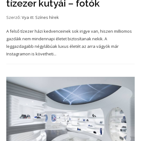
tízezer kutyái – fotók
Szerző:
Vya
itt:
Színes hírek
A felső tízezer házi kedvenceinek sok irigye van, hiszen milliomos
gazdáik nem mindennapi életet biztosítanak nekik. A
leggazdagabb négylábúak luxus életét az arra vágyók már
Instagramon is követheti...