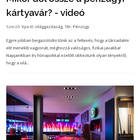
kártyavár? - videó
Szerző:
Vya
itt:
világgazdaság
,
18+
,
Pénzügy
Egyre jobban beigazolódni tűnik az a feltevés, hogy a társadalmi
elit menekíti vagyonát, méghozzá valóságos, fizikai javakba!
Napjainkban és hónapokkal ezelőtt cikkeztünk olyan tényekről,
hogy a vilá...