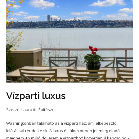
Vízparti luxus
Szerző:
Laura
itt:
Építészet
Washingtonban található az a vízparti ház, ami elképesztő
kilátással rendelkezik. A luxus és álom otthon jelenleg eladó
majdnem 4,5 millió dollárért. A vízparthoz közvetlenül kapcsolódik