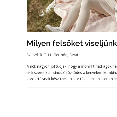
Milyen felsőket viseljün
Szerző:
R. T.
itt:
Életmód
,
Divat
A nők nagyon jól tudják, hogy a mom fit nadrágok ne
akik szeretik a csinos öltözködés a kényelem kombiná
korosztálynak készülnek, akkor tévedünk, hiszen min