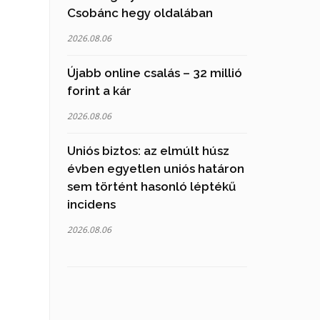
Csobánc hegy oldalában
2026.08.06
Újabb online csalás – 32 millió
forint a kár
2026.08.06
Uniós biztos: az elmúlt húsz
évben egyetlen uniós határon
sem történt hasonló léptékű
incidens
2026.08.06