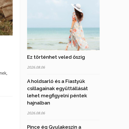
Ez történhet veled őszig
2026.08.06
nek,
A holdsarló és a Fiastyúk
csillagainak együttállását
lehet megfigyelni péntek
hajnalban
2026.08.06
Pince ég Gyulakeszin a