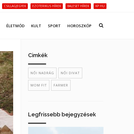
CSILLAGJEGYEK
EZOTERIKUS HÍREK
BALESET HÍREK
KP.HU
ÉLETMÓD
KULT
SPORT
HOROSZKÓP
Cimkék
NŐI NADRÁG
NŐI DIVAT
MOM FIT
FARMER
Legfrissebb bejegyzések