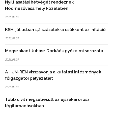
Nyílt ásatási hétvégét rendeznek
Hódmezővásárhely közelében
2026.08.07
KSH: júliusban 1,2 százalékra csökkent az infláció
2026.08.07
Megszakadt Juhász Dorkáék győzelmi sorozata
2026.08.07
A HUN-REN visszavonja a kutatási intézmények
főigazgatói pályázatait
2026.08.07
Több civil megsebesült az éjszakai orosz
légitámadásokban