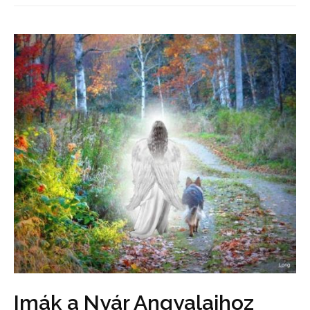
Imák a Nyár Angyalaihoz