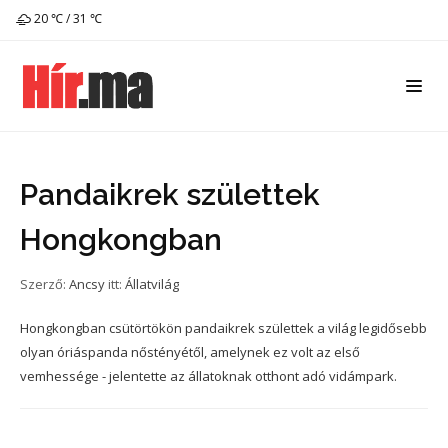
20 ℃ / 31 ℃
Pandaikrek születtek
Hongkongban
Szerző:
Ancsy
itt:
Állatvilág
Hongkongban csütörtökön pandaikrek születtek a világ legidősebb
olyan óriáspanda nőstényétől, amelynek ez volt az első
vemhessége - jelentette az állatoknak otthont adó vidámpark.