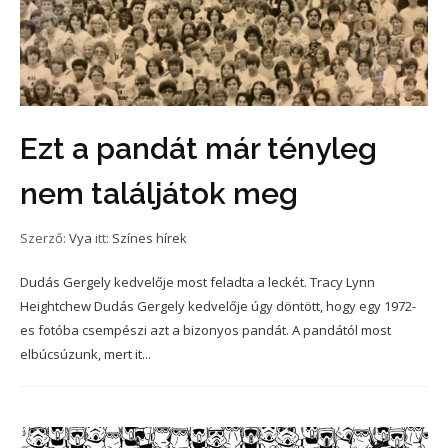
Ezt a pandát már tényleg
nem találjátok meg
Szerző:
Vya
itt:
Színes hírek
Dudás Gergely kedvelője most feladta a leckét. Tracy Lynn
Heightchew Dudás Gergely kedvelője úgy döntött, hogy egy 1972-
es fotóba csempészi azt a bizonyos pandát. A pandától most
elbúcsúzunk, mert it...