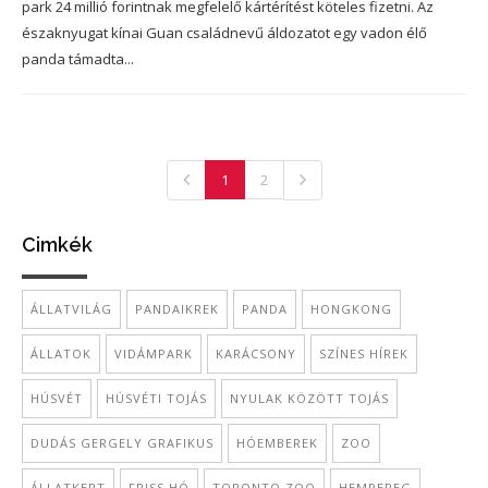
park 24 millió forintnak megfelelő kártérítést köteles fizetni. Az
északnyugat kínai Guan családnevű áldozatot egy vadon élő
panda támadta...
1
2
Cimkék
ÁLLATVILÁG
PANDAIKREK
PANDA
HONGKONG
ÁLLATOK
VIDÁMPARK
KARÁCSONY
SZÍNES HÍREK
HÚSVÉT
HÚSVÉTI TOJÁS
NYULAK KÖZÖTT TOJÁS
DUDÁS GERGELY GRAFIKUS
HÓEMBEREK
ZOO
ÁLLATKERT
FRISS HÓ
TORONTO ZOO
HEMPEREG