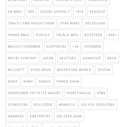
DA MAO
KÉP
DUDÁS GERGELY
1972
KEDVELŐ
TRACY LYNN HEIGHTCHEW
STAR WARS
BELEOLVAD
PANDA MACI
DUDOLF
TALÁLD MEG
BUZZFEED
KAKI
BAGOLY HÓEMBER
KOPPINTÁS
+18
HÓEMBER
METÁL KONCERT
JAPÁN
SEGÍTSÉG
GONDOZÓ
ÁROK
BELESETT
VIZES ÁROK
ADVENTURE WORLD
ÓVODA
DADA
KÍNAI
DADUS
PANDA DADA
VEMHESNEK TETTETTE MAGÁT
KIVÁLTSÁGOK
KÍNA
GONDOZÁS
BÖLCSŐDE
ARANYOS
SÚLYOS SÉRÜLÉSEK
HARAPÁS
KÁRTÉRÍTÉS
250 EZER JÜAN