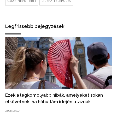
GUAN NEVŰ FÉRFI
LICEPA TELEPÜLÉS
Legfrissebb bejegyzések
Ezek a legkomolyabb hibák, amelyeket sokan
elkövetnek, ha hőhullám idején utaznak
2026.08.07