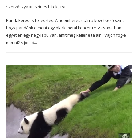
Szerző:
Vya
itt:
Színes hírek
,
18+
Pandakeresés fejlesztés. A hóemberes után a következő szint,
hogy pandánk elment egy black metal koncertre. A csapatban
egyetlen egy négylábú van, amit meg kellene találni. Vajon fog-e
menni? A jószá...