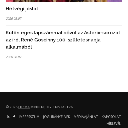
Hétvégi jóslat
2026.08.07
Különleges lapszámmal bővül az Asterix-sorozat
az író, René Goscinny 100. születésnapja
alkalmából
2026.08.07
© 2026
HIR.MA
MINDEN JOG FENNTARTVA.
IMPRESSZUM
JOGI IRÁNYELVEK
MÉDIAAJÁNLAT
KAPCSOLAT
HÍRLEVÉL