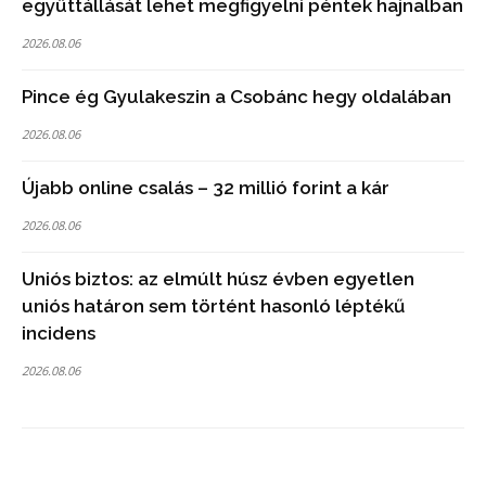
együttállását lehet megfigyelni péntek hajnalban
2026.08.06
Pince ég Gyulakeszin a Csobánc hegy oldalában
2026.08.06
Újabb online csalás – 32 millió forint a kár
2026.08.06
Uniós biztos: az elmúlt húsz évben egyetlen
uniós határon sem történt hasonló léptékű
incidens
2026.08.06