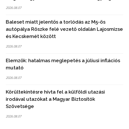
2026.08.07
Baleset miatt jelentős a torlódás az M5-ös
autópálya Röszke felé vezető oldalán Lajosmizse
és Kecskemét között
2026.08.07
Elemzők: hatalmas meglepetés a júliusi inflációs
mutató
2026.08.07
Körültekintésre hívta fel a külföldi utazási
irodával utazókat a Magyar Biztosítók
Szövetsége
2026.08.07