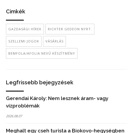
Cimkék
GAZDASÁGI HÍREK
RICHTER GEDEON NYRT.
SZELLEMI JOGOK
VÁSÁRLÁS
BEMFOLA/AFOLIA NEVŰ KÉSZÍTMÉNY
Legfrissebb bejegyzések
Gerendai Károly: Nem lesznek áram- vagy
vízproblémák
2026.08.07
Meghalt egy cseh turista a Biokovo-hegységben