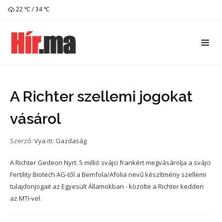
22 ℃ / 34 ℃
A Richter szellemi jogokat
vásárol
Szerző:
Vya
itt:
Gazdaság
A Richter Gedeon Nyrt. 5 millió svájci frankért megvásárolja a svájci
Fertility Biotech AG-től a Bemfola/Afolia nevű készítmény szellemi
tulajdonjogait az Egyesült Államokban - közölte a Richter kedden
az MTI-vel.