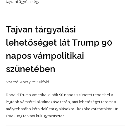
tajvani ügyészség.
Tajvan tárgyalási
lehetőséget lát Trump 90
napos vámpolitikai
szünetében
Szerző:
Ancsy
itt:
Külföld
Donald Trump amerikai elnök 90 napos szünetet rendelt el a
legtöbb vámtétel alkalmazása terén, ami lehetőséget teremt a
mélyrehatóbb kétoldalú tárgyalásokra - közölte csütörtökön Lin
Csia-lung tajvani külügyminiszter.