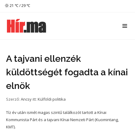
21 ℃ / 29 ℃
A tajvani ellenzék
küldöttségét fogadta a kínai
elnök
Szerző:
Ancsy
itt:
Külföldi politika
Tíz év után ismét magas szintű találkozót tartott a Kínai
Kommunista Párt és a tajvani Kínai Nemzeti Párt (Kuomintang,
KMT).