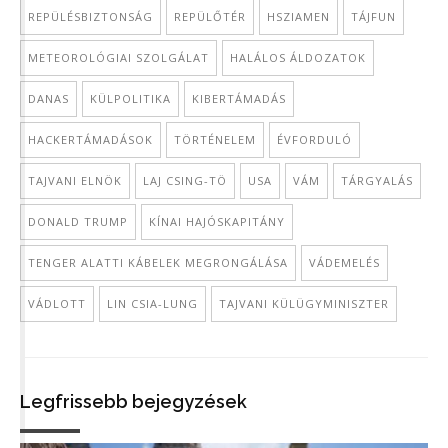
REPÜLÉSBIZTONSÁG
REPÜLŐTÉR
HSZIAMEN
TÁJFUN
METEOROLÓGIAI SZOLGÁLAT
HALÁLOS ÁLDOZATOK
DANAS
KÜLPOLITIKA
KIBERTÁMADÁS
HACKERTÁMADÁSOK
TÖRTÉNELEM
ÉVFORDULÓ
TAJVANI ELNÖK
LAJ CSING-TÖ
USA
VÁM
TÁRGYALÁS
DONALD TRUMP
KÍNAI HAJÓSKAPITÁNY
TENGER ALATTI KÁBELEK MEGRONGÁLÁSA
VÁDEMELÉS
VÁDLOTT
LIN CSIA-LUNG
TAJVANI KÜLÜGYMINISZTER
Legfrissebb bejegyzések