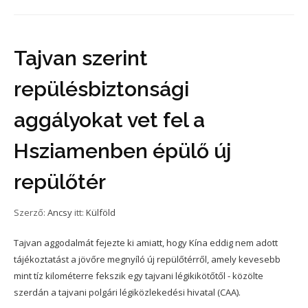
Tajvan szerint
repülésbiztonsági
aggályokat vet fel a
Hsziamenben épülő új
repülőtér
Szerző:
Ancsy
itt:
Külföld
Tajvan aggodalmát fejezte ki amiatt, hogy Kína eddig nem adott
tájékoztatást a jövőre megnyíló új repülőtérről, amely kevesebb
mint tíz kilométerre fekszik egy tajvani légikikötőtől - közölte
szerdán a tajvani polgári légiközlekedési hivatal (CAA).