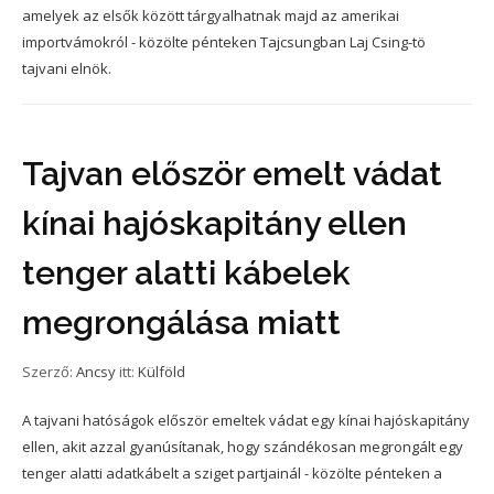
amelyek az elsők között tárgyalhatnak majd az amerikai
importvámokról - közölte pénteken Tajcsungban Laj Csing-tö
tajvani elnök.
Tajvan először emelt vádat
kínai hajóskapitány ellen
tenger alatti kábelek
megrongálása miatt
Szerző:
Ancsy
itt:
Külföld
A tajvani hatóságok először emeltek vádat egy kínai hajóskapitány
ellen, akit azzal gyanúsítanak, hogy szándékosan megrongált egy
tenger alatti adatkábelt a sziget partjainál - közölte pénteken a