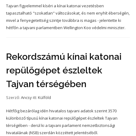
Tajvan figyelemmel kíséri a kínai katonai vezetésben
tapasztalható "szokatlan" változásokat, és nem enyhít éberségén,
mivel a fenyegetettség szintje továbbra is magas - jelentette ki
hétfőn a tajvani parlamentben Wellington Koo védelmi miniszter.
Rekordszámú kínai katonai
repülőgépet észleltek
Tajvan térségében
Szerző:
Ancsy
itt:
Külföld
Hétfőig bezárólag idén hivatalos tajvani adatok szerint 3570
különböző típusú kínai katonai repülőgépet észleltek Tajvan
térségében - derül ki a tajvani parlament nemzetbiztonsági
hivatalának (NSB) szerdán közzétett jelentéséből.