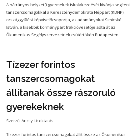
A hátrányos helyzetű gyermekek iskolakezdését kívánja segíteni
tanszercsomagokkal a Kereszténydemokrata Néppárt (KDNP)
országgyűlési képviselőcsoportja, az adományokat Simicskó
István, a kisebbik kormánypárt frakcióvezetője adta át az
Ökumenikus Segélyszervezetnek csütörtökön Budapesten.
Tízezer forintos
tanszercsomagokat
állítanak össze rászoruló
gyerekeknek
Szerző:
Ancsy
itt:
oktatás
Tízezer forintos tanszercsomagokat állít össze az Ökumenikus