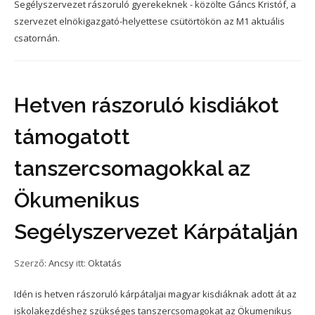
Segélyszervezet rászoruló gyerekeknek - közölte Gáncs Kristóf, a
szervezet elnökigazgató-helyettese csütörtökön az M1 aktuális
csatornán.
Hetven rászoruló kisdiákot
támogatott
tanszercsomagokkal az
Ökumenikus
Segélyszervezet Kárpátalján
Szerző:
Ancsy
itt:
Oktatás
Idén is hetven rászoruló kárpátaljai magyar kisdiáknak adott át az
iskolakezdéshez szükséges tanszercsomagokat az Ökumenikus