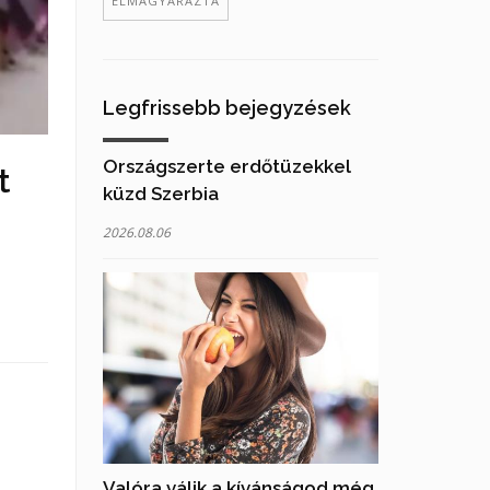
ELMAGYARÁZTA
Legfrissebb bejegyzések
Országszerte erdőtüzekkel
t
küzd Szerbia
2026.08.06
Valóra válik a kívánságod még