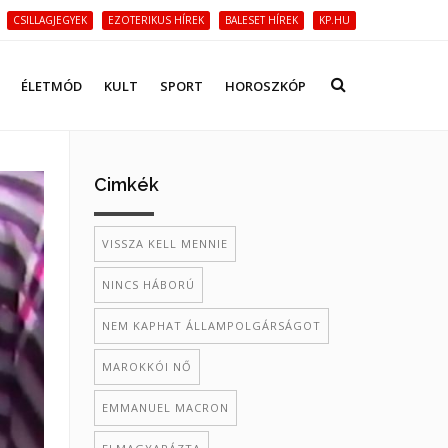
CSILLAGJEGYEK
EZOTERIKUS HÍREK
BALESET HÍREK
KP.HU
ÉLETMÓD
KULT
SPORT
HOROSZKÓP
Cimkék
VISSZA KELL MENNIE
NINCS HÁBORÚ
NEM KAPHAT ÁLLAMPOLGÁRSÁGOT
MAROKKÓI NŐ
EMMANUEL MACRON