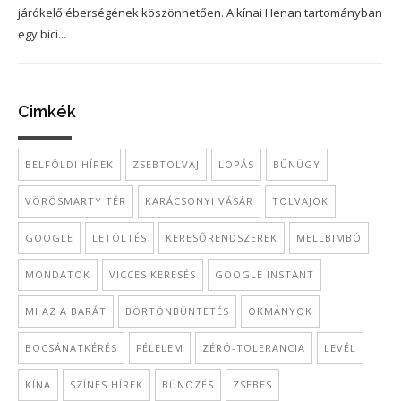
járókelő éberségének köszönhetően. A kínai Henan tartományban
egy bici...
Cimkék
BELFÖLDI HÍREK
ZSEBTOLVAJ
LOPÁS
BŰNÜGY
VÖRÖSMARTY TÉR
KARÁCSONYI VÁSÁR
TOLVAJOK
GOOGLE
LETÖLTÉS
KERESŐRENDSZEREK
MELLBIMBÓ
MONDATOK
VICCES KERESÉS
GOOGLE INSTANT
MI AZ A BARÁT
BÖRTÖNBÜNTETÉS
OKMÁNYOK
BOCSÁNATKÉRÉS
FÉLELEM
ZÉRÓ-TOLERANCIA
LEVÉL
KÍNA
SZÍNES HÍREK
BŰNÖZÉS
ZSEBES