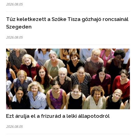
2026.08.05
Tűz keletkezett a Szőke Tisza gőzhajó roncsainál
Szegeden
2026.08.05
Ezt árulja el a frizurád a lelki állapotodról
2026.08.05