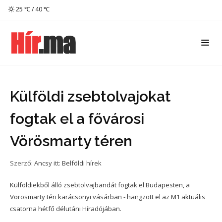
25 ℃ / 40 ℃
Külföldi zsebtolvajokat
fogtak el a fővárosi
Vörösmarty téren
Szerző:
Ancsy
itt:
Belföldi hírek
Külföldiekből álló zsebtolvajbandát fogtak el Budapesten, a
Vörösmarty téri karácsonyi vásárban - hangzott el az M1 aktuális
csatorna hétfő délutáni Híradójában.