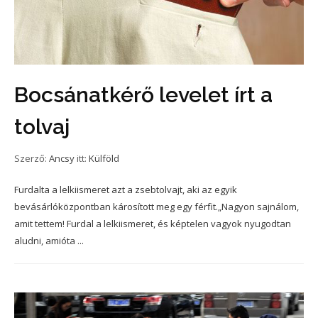
Bocsánatkérő levelet írt a
tolvaj
Szerző:
Ancsy
itt:
Külföld
Furdalta a lelkiismeret azt a zsebtolvajt, aki az egyik
bevásárlóközpontban károsított meg egy férfit.„Nagyon sajnálom,
amit tettem! Furdal a lelkiismeret, és képtelen vagyok nyugodtan
aludni, amióta ...