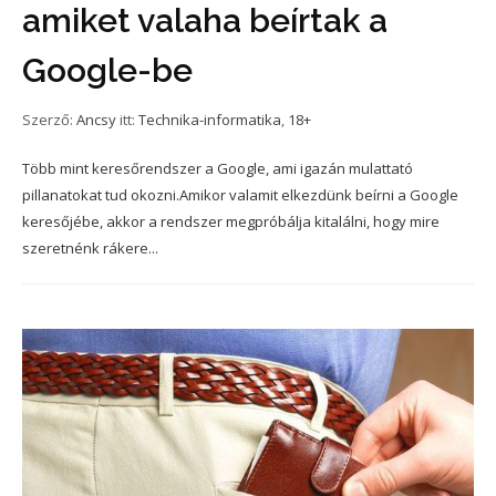
amiket valaha beírtak a
Google-be
Szerző:
Ancsy
itt:
Technika-informatika
,
18+
Több mint keresőrendszer a Google, ami igazán mulattató
pillanatokat tud okozni.Amikor valamit elkezdünk beírni a Google
keresőjébe, akkor a rendszer megpróbálja kitalálni, hogy mire
szeretnénk rákere...