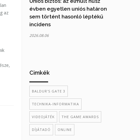
Uniós biztos: az elmúlt húsz
Alan
évben egyetlen uniós határon
ég az
sem történt hasonló léptékű
incidens
2026.08.06
nik
észe,
Cimkék
BALDUR'S GATE 3
TECHNIKA-INFORMATIKA
VIDEOJÁTÉK
THE GAME AWARDS
DÍJÁTADÓ
ONLINE