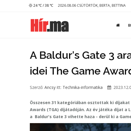
24 ℃ / 38 ℃
2026.08.06 CSÜTÖRTÖK, BERTA, BETTINA
B
A Baldur's Gate 3 ar
idei The Game Award
Szerző:
Ancsy
itt:
Technika-informatika
2023.12.0
Összesen 31 kategóriában osztottak ki díjaka
Awards (TGA) díjátadóján. Az év játéka díjat a 
a Baldur's Gate 3 vihette haza - derül ki a Gam