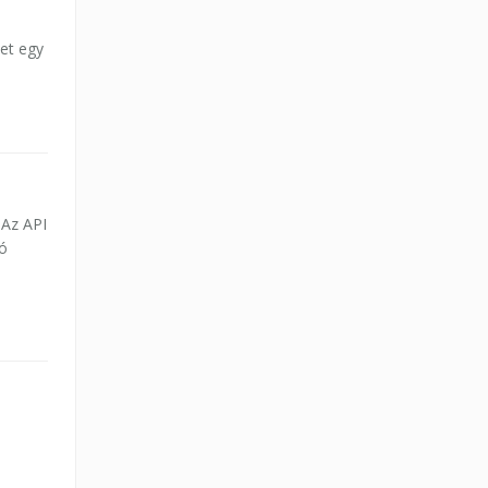
et egy
 Az API
dó