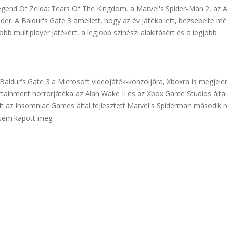
Legend Of Zelda: Tears Of The Kingdom, a Marvel's Spider-Man 2, az 
er. A Baldur's Gate 3 amellett, hogy az év játéka lett, bezsebelte m
obb multiplayer játékért, a legjobb színészi alakításért és a legjobb
 Baldur's Gate 3 a Microsoft videojáték-konzoljára, Xboxra is megjele
tainment horrorjátéka az Alan Wake II és az Xbox Game Studios által
lt az Insomniac Games által fejlesztett Marvel's Spiderman második r
t sem kapott meg.