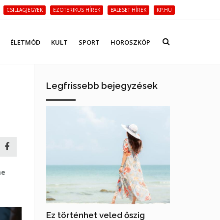
CSILLAGJEGYEK
EZOTERIKUS HÍREK
BALESET HÍREK
KP.HU
ÉLETMÓD
KULT
SPORT
HOROSZKÓP
Legfrissebb bejegyzések
me
Ez történhet veled őszig