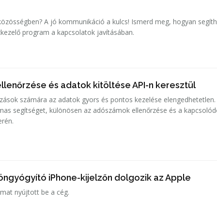
óközösségben? A jó kommunikáció a kulcs! Ismerd meg, hogyan segíth
kezelő program a kapcsolatok javításában.
lenőrzése és adatok kitöltése API-n keresztül
zások számára az adatok gyors és pontos kezelése elengedhetetlen.
lmas segítséget, különösen az adószámok ellenőrzése és a kapcsoló
erén.
 öngyógyító iPhone-kijelzőn dolgozik az Apple
at nyújtott be a cég.