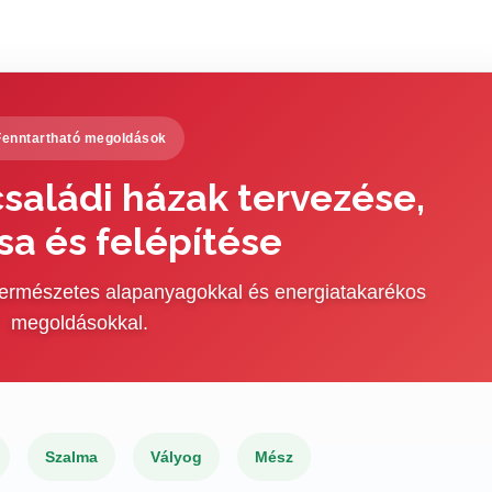
Fenntartható megoldások
saládi házak tervezése,
sa és felépítése
 természetes alapanyagokkal és energiatakarékos
megoldásokkal.
Szalma
Vályog
Mész