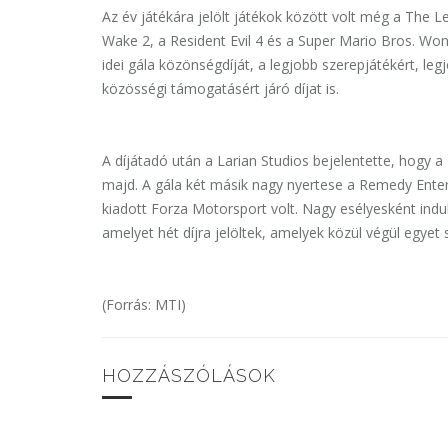
Az év játékára jelölt játékok között volt még a The 
Wake 2, a Resident Evil 4 és a Super Mario Bros. Wond
idei gála közönségdíját, a legjobb szerepjátékért, legj
közösségi támogatásért járó díjat is.
A díjátadó után a Larian Studios bejelentette, hogy a
majd. A gála két másik nagy nyertese a Remedy Enter
kiadott Forza Motorsport volt. Nagy esélyesként indu
amelyet hét díjra jelöltek, amelyek közül végül egye
(Forrás: MTI)
HOZZÁSZÓLÁSOK