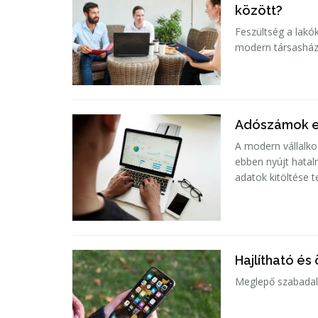
között?
Feszültség a lak
modern társasház
Adószámok el
A modern vállalko
ebben nyújt hata
adatok kitöltése t
Hajlítható és
Meglepő szabadalm