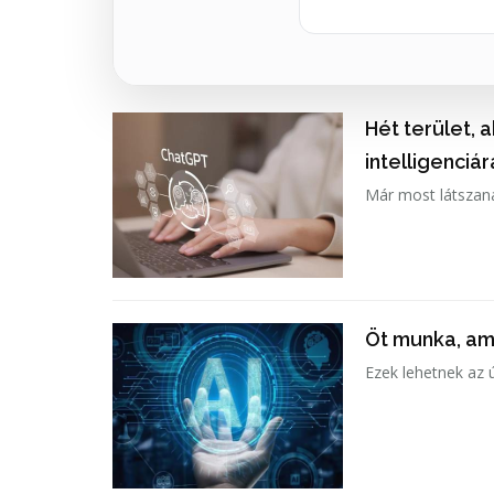
Hét terület, 
intelligenciár
Már most látszan
Öt munka, ami
Ezek lehetnek az ú