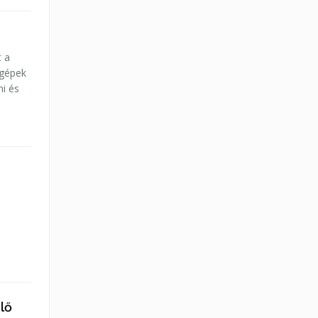
t a
 gépek
ni és
lő