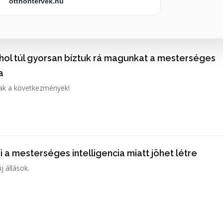
otthontervek.hu
ahol túl gyorsan bíztuk rá magunkat a mesterséges
a
ak a következmények!
 a mesterséges intelligencia miatt jöhet létre
j állások.