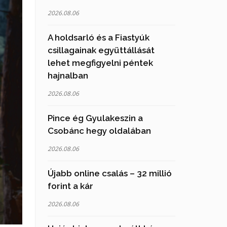
2026.08.06
A holdsarló és a Fiastyúk
csillagainak együttállását
lehet megfigyelni péntek
hajnalban
2026.08.06
Pince ég Gyulakeszin a
Csobánc hegy oldalában
2026.08.06
Újabb online csalás – 32 millió
forint a kár
2026.08.06