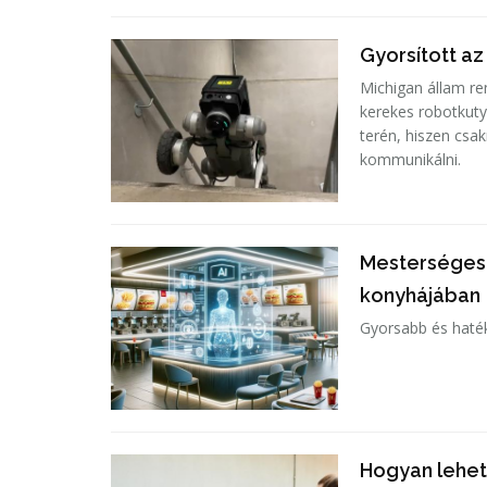
Gyorsított az
Michigan állam re
kerekes robotkutya
terén, hiszen csa
kommunikálni.
Mesterséges i
konyhájában
Gyorsabb és hatéko
Hogyan lehetn