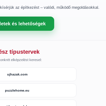
gkísérjük az építkezést – valódi, működő megoldásokkal.
letek és lehetőségek
ész típustervek
onkrét elképzelést keresel:
ujhazak.com
puzzlehome.eu