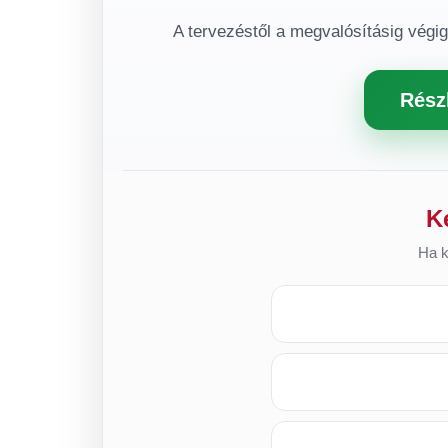
A tervezéstől a megvalósításig végi
Rész
K
Ha k