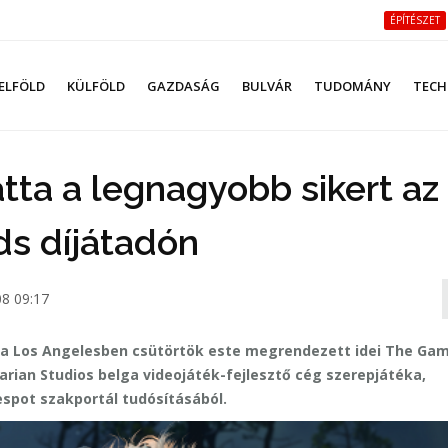
ÉPÍTÉSZET
ELFÖLD
KÜLFÖLD
GAZDASÁG
BULVÁR
TUDOMÁNY
TECH
atta a legnagyobb sikert az
s díjátadón
8 09:17
t a Los Angelesben csütörtök este megrendezett idei The Ga
Larian Studios belga videojáték-fejlesztő cég szerepjátéka,
espot szakportál tudósításából.