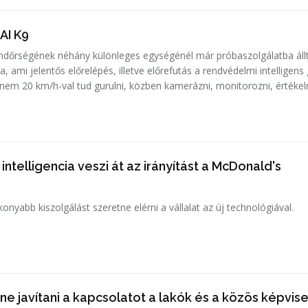
 AI K9
ndőrségének néhány különleges egységénél már próbaszolgálatba áll
, ami jelentős előrelépés, illetve előrefutás a rendvédelmi intelligens
knem 20 km/h-val tud gurulni, közben kamerázni, monitorozni, értékel
ntelligencia veszi át az irányítást a McDonald's
nyabb kiszolgálást szeretne elérni a vállalat az új technológiával.
e javítani a kapcsolatot a lakók és a közös képvise