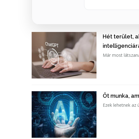
Hét terület, 
intelligenciár
Már most látszan
Öt munka, ami
Ezek lehetnek az ú