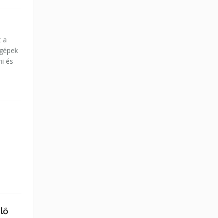
t a
 gépek
ni és
lő