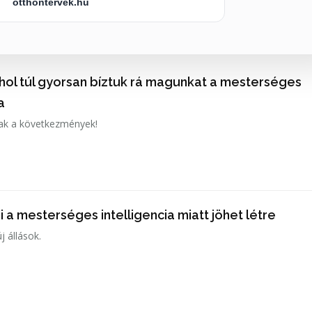
otthontervek.hu
ahol túl gyorsan bíztuk rá magunkat a mesterséges
a
ak a következmények!
 a mesterséges intelligencia miatt jöhet létre
j állások.