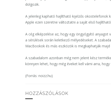
dolgozik.
A jelenleg kapható hajlítható kijelzős okostelefonok
Apple ezen szeretne változtatni a saját első hajlíthat
A cég elképzelése az, hogy egy öngyógyító anyagot visz
a sérülések során keletkező mélyedéseket. A szabada
MacBookok és más eszközök is megkaphatják majd az 
A szabadalom azonban még nem jelent kész terméket,
könnyen lehet, hogy még éveket kell várni arra, hogy 
(Forrás: noizz.hu)
HOZZÁSZÓLÁSOK