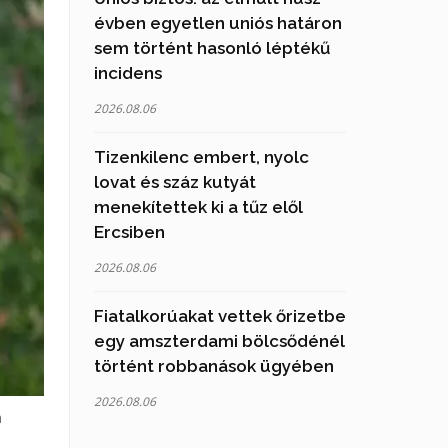
évben egyetlen uniós határon
sem történt hasonló léptékű
incidens
2026.08.06
Tizenkilenc embert, nyolc
lovat és száz kutyát
menekítettek ki a tűz elől
Ercsiben
2026.08.06
Fiatalkorúakat vettek őrizetbe
egy amszterdami bölcsődénél
történt robbanások ügyében
2026.08.06
a
n