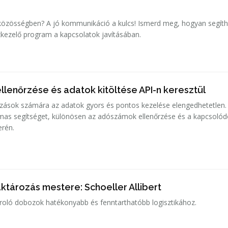
óközösségben? A jó kommunikáció a kulcs! Ismerd meg, hogyan segíth
kezelő program a kapcsolatok javításában.
lenőrzése és adatok kitöltése API-n keresztül
zások számára az adatok gyors és pontos kezelése elengedhetetlen.
lmas segítséget, különösen az adószámok ellenőrzése és a kapcsoló
erén.
ktározás mestere: Schoeller Allibert
roló dobozok hatékonyabb és fenntarthatóbb logisztikához.