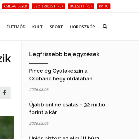
CSILLAGJEGYEK
EZOTERIKUS HÍREK
BALESET HÍREK
KP.HU
ÉLETMÓD
KULT
SPORT
HOROSZKÓP
Legfrissebb bejegyzések
zik
Pince ég Gyulakeszin a
Csobánc hegy oldalában
2026.08.06
Újabb online csalás – 32 millió
forint a kár
2026.08.06
Uniós biztos: az elmúlt húsz