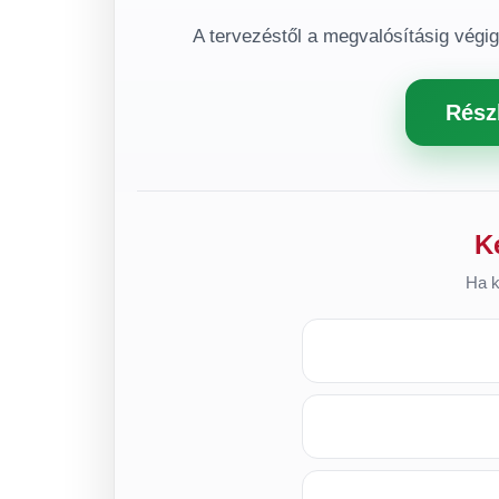
A tervezéstől a megvalósításig végi
Rész
K
Ha k