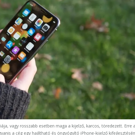
liája, vagy rosszabb esetben maga a kijelző, karcos, töredezett. Erre 
yanis a cég egy hajlítható és öngyógyító iPhone-kijelző kifejlesztésé