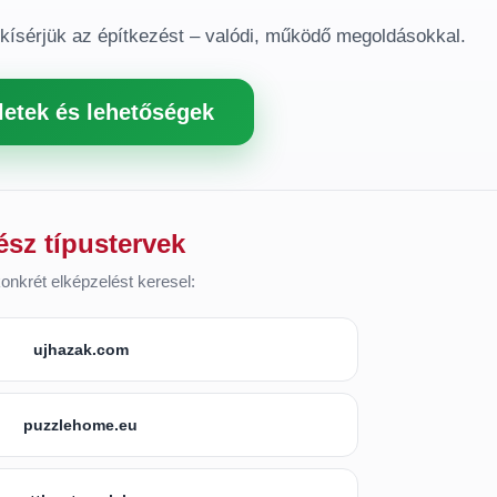
gkísérjük az építkezést – valódi, működő megoldásokkal.
letek és lehetőségek
ész típustervek
onkrét elképzelést keresel:
ujhazak.com
puzzlehome.eu