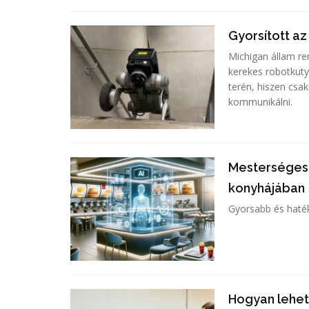
Gyorsított az
Michigan állam re
kerekes robotkutya
terén, hiszen csa
kommunikálni.
Mesterséges i
konyhájában
Gyorsabb és hatéko
Hogyan lehetn