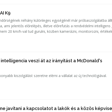
 AI K9
ndőrségének néhány különleges egységénél már próbaszolgálatba áll
, ami jelentős előrelépés, illetve előrefutás a rendvédelmi intelligens
knem 20 km/h-val tud gurulni, közben kamerázni, monitorozni, értékel
ntelligencia veszi át az irányítást a McDonald's
nyabb kiszolgálást szeretne elérni a vállalat az új technológiával.
e javítani a kapcsolatot a lakók és a közös képvise