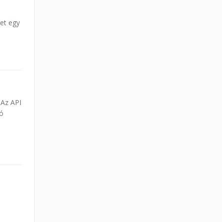
et egy
 Az API
dó