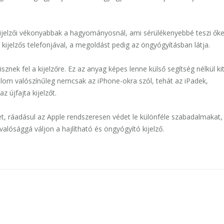
 kijelzői vékonyabbak a hagyományosnál, ami sérülékenyebbé teszi őke
ó kijelzős telefonjával, a megoldást pedig az öngyógyításban látja.
nek fel a kijelzőre. Ez az anyag képes lenne külső segítség nélkül kit
lom valószínűleg nemcsak az iPhone-okra szól, tehát az iPadek,
újfajta kijelzőt.
 ráadásul az Apple rendszeresen védet le különféle szabadalmakat, 
valósággá váljon a hajlítható és öngyógyító kijelző.