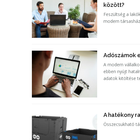
között?
Feszültség a lak
modern társasház
Adószámok el
A modern vállalko
ebben nyújt hata
adatok kitöltése t
A hatékony ra
Összecsukható tá