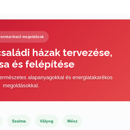
Fenntartható megoldások
saládi házak tervezése,
sa és felépítése
 természetes alapanyagokkal és energiatakarékos
megoldásokkal.
Szalma
Vályog
Mész