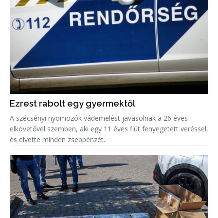
Ezrest rabolt egy gyermektől
A szécsényi nyomozók vádemelést javasolnak a 26 éves
elkövetővel szemben, aki egy 11 éves fiút fenyegetett veréssel,
és elvette minden zsebpénzét.