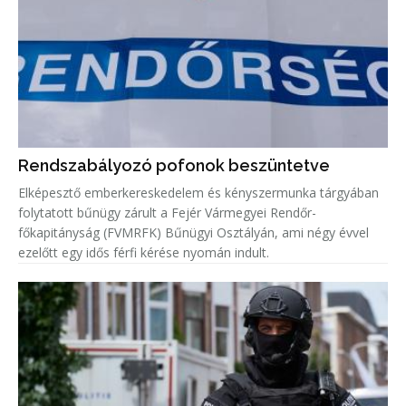
Rendszabályozó pofonok beszüntetve
Elképesztő emberkereskedelem és kényszermunka tárgyában
folytatott bűnügy zárult a Fejér Vármegyei Rendőr-
főkapitányság (FVMRFK) Bűnügyi Osztályán, ami négy évvel
ezelőtt egy idős férfi kérése nyomán indult.