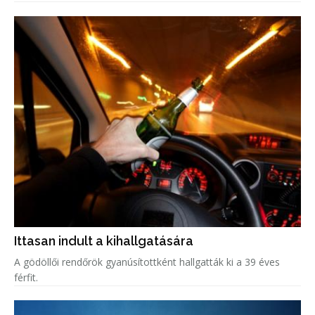
Ittasan indult a kihallgatására
A gödöllői rendőrök gyanúsítottként hallgatták ki a 39 éves
férfit.