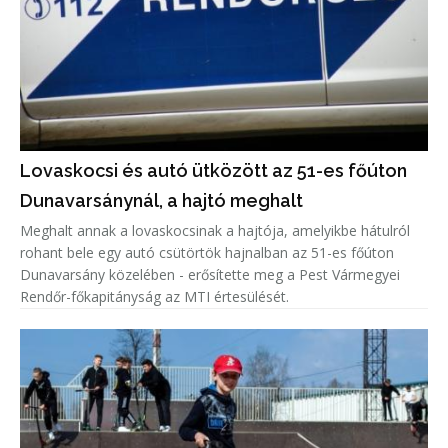
Lovaskocsi és autó ütközött az 51-es főúton
Dunavarsánynál, a hajtó meghalt
Meghalt annak a lovaskocsinak a hajtója, amelyikbe hátulról
rohant bele egy autó csütörtök hajnalban az 51-es főúton
Dunavarsány közelében - erősítette meg a Pest Vármegyei
Rendőr-főkapitányság az MTI értesülését.