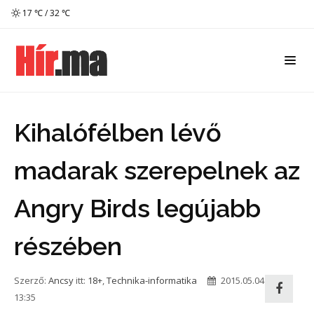
17 ℃ / 32 ℃
Kihalófélben lévő
madarak szerepelnek az
Angry Birds legújabb
részében
Szerző:
Ancsy
itt:
18+
,
Technika-informatika
2015.05.04
13:35