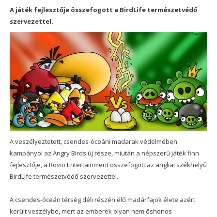
A játék fejlesztője összefogott a BirdLife természetvédő
szervezettel.
A veszélyeztetett, csendes-óceáni madarak védelmében
kampányol az Angry Birds új része, miután a népszerű játék finn
fejlesztője, a Rovio Entertainment összefogott az angliai székhelyű
BirdLife természetvédő szervezettel.
A csendes-óceán térség déli részén élő madárfajok élete azért
került veszélybe, mert az emberek olyan nem őshonos