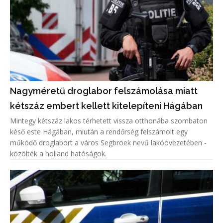
Nagyméretű droglabor felszámolása miatt
kétszáz embert kellett kitelepíteni Hágában
Mintegy kétszáz lakos térhetett vissza otthonába szombaton
késő este Hágában, miután a rendőrség felszámolt egy
működő droglabort a város Segbroek nevű lakóövezetében -
közölték a holland hatóságok.