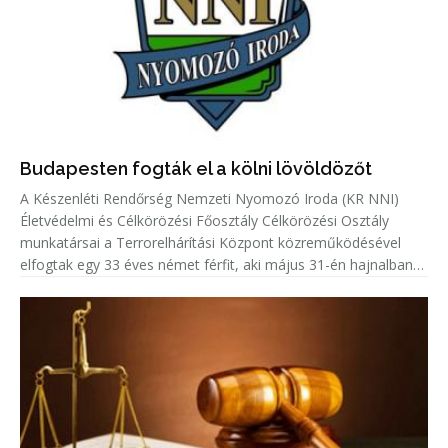
Budapesten fogták el a kölni lövöldözőt
A Készenléti Rendőrség Nemzeti Nyomozó Iroda (KR NNI)
Életvédelmi és Célkörözési Főosztály Célkörözési Osztály
munkatársai a Terrorelhárítási Központ közreműködésével
elfogtak egy 33 éves német férfit, aki május 31-én hajnalban
Kölnben több lövést adott le egy emberre.