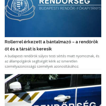
Rollerrel érkezett a bántalmazó – a rendőrök
őt és a társát is keresik
A budapesti rendőrök súlyos testi sértés miatt nyomoznak, és
az állampolgárok segítségét kérik az ismeretlen
személyazonosságú személyek azonosításához.