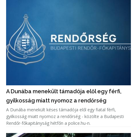
A Dunába menekült támadója elől egy férfi,
gyilkosság miatt nyomoz a rendőrség
A Dunába menekült késes támadója elől egy fiatal férfi,
gyilkosság miatt nyomoz a rendőrség - közölte a Budapesti
Rendőr-főkapitányság hétfőn a police.hu-n.