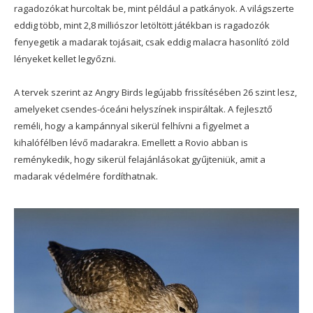
ragadozókat hurcoltak be, mint például a patkányok. A világszerte
eddig több, mint 2,8 milliószor letöltött játékban is ragadozók
fenyegetik a madarak tojásait, csak eddig malacra hasonlító zöld
lényeket kellet legyőzni.
A tervek szerint az Angry Birds legújabb frissítésében 26 szint lesz,
amelyeket csendes-óceáni helyszínek inspiráltak. A fejlesztő
reméli, hogy a kampánnyal sikerül felhívni a figyelmet a
kihalófélben lévő madarakra. Emellett a Rovio abban is
reménykedik, hogy sikerül felajánlásokat gyűjteniük, amit a
madarak védelmére fordíthatnak.