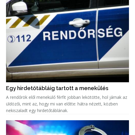
Egy hirdetőtábláig tartott a menekülés
A rendőrök elől menekülő férfit jobban lekötötte, hol járnak az
üldözői, mint az, hogy mi van előtte: hátra nézett, közben
nekiszaladt egy hirdetőtáblának.