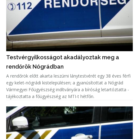
Testvérgyilkosságot akadályoztak meg a
rendőrök Nógrádban
A rendőrök előtt akarta leszúrni lánytestvérét egy 38 éves férfi
egy kelet-nógrádi kistelepülésen; a gyanúsítottat a Nógrád
Vármegyei Főügyészség indítványára a bíróság letartóztatta -
tájékoztatta a főügyészség az MTI-t hétfőn.