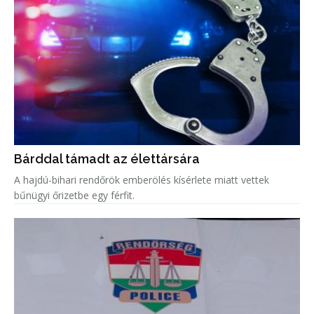
Bárddal támadt az élettársára
A hajdú-bihari rendőrök emberölés kísérlete miatt vettek
bűnügyi őrizetbe egy férfit.