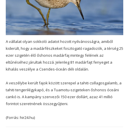
A vállalat olyan sokkoló adatot hozott nyilvánosságra, amiből
kiderült, hogy a madárfészkeket fosztogató ragadozók, a térség 25
ezer szigetén élő őshonos madárfaj mintegy felének az
eltűnéséhez járultak hozzá. Jelenleg 81 madárfajt fenyeget a
kihalás veszélye a Csendes-óceán déli oldalán.
A veszélybe került fajok között szerepel a tahiti csillagosgalamb, a
tahiti tengerilégykapó, és a Tuamotu-szigeteken őshonos óceáni
cankó is. A kampány szervezői 150 ezer dollárt, azaz 41 millió
forintot szeretnének összegyűjteni.
(Forrás: hir24.hu)