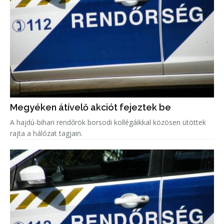
Megyéken átívelő akciót fejeztek be
A hajdú-bihari rendőrök borsodi kollégáikkal közösen ütöttek
rajta a hálózat tagjain.