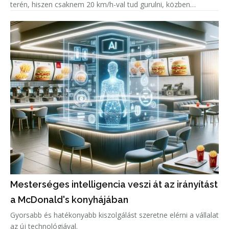
terén, hiszen csaknem 20 km/h-val tud gurulni, közben
kamerázni, monitorozni, értékelni és kommunikálni.
Mesterséges intelligencia veszi át az irányítást
a McDonald's konyhájában
Gyorsabb és hatékonyabb kiszolgálást szeretne elérni a vállalat
az új technológiával.