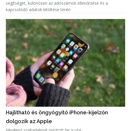
segítséget, különösen az adószámok ellenőrzése és a
kapcsolódó adatok kitöltése terén.
Hajlítható és öngyógyító iPhone-kijelzőn
dolgozik az Apple
Meglepő szabadalmat nyújtott be a cég.