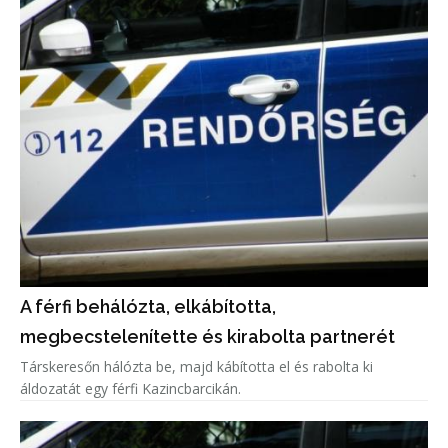
A férfi behálózta, elkábította,
megbecstelenítette és kirabolta partnerét
Társkeresőn hálózta be, majd kábította el és rabolta ki
áldozatát egy férfi Kazincbarcikán.