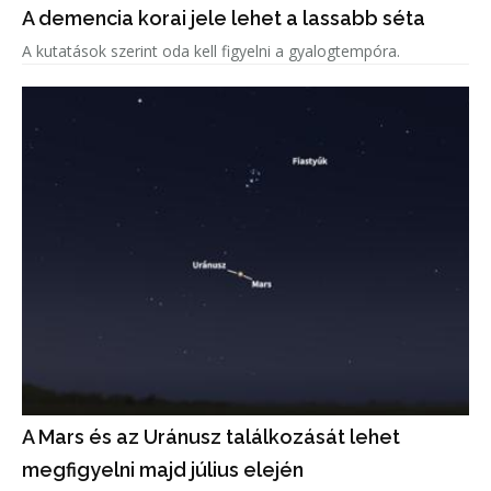
A demencia korai jele lehet a lassabb séta
A kutatások szerint oda kell figyelni a gyalogtempóra.
A Mars és az Uránusz találkozását lehet
megfigyelni majd július elején