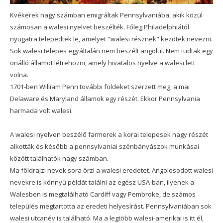
Kvékerek nagy számban emigráltak Pennsylvaniába, akik közül
számosan a walesi nyelvet beszélték. Főleg Philadelphiától
nyugatra telepedtek le, amelyet "walesi résznek" kezdtek nevezni.
Sok walesi telepes egyáltalán nem beszélt angolul. Nem tudtak egy
önálló államot létrehozni, amely hivatalos nyelve a walesi lett
volna.
1701-ben William Penn további földeket szerzett meg, a mai
Delaware és Maryland államok egy részét. Ekkor Pennsylvania
harmada volt walesi.
A walesi nyelven beszélő farmerek a korai telepesek nagy részét
alkották és később a pennsylvaniai szénbányászok munkásai
között találhatók nagy számban.
Ma földrajzi nevek sora őrzi a walesi eredetet. Angolosodott walesi
nevekre is könnyű példát találni az egész USA-ban, ilyenek a
Walesben is megtalálható Cardiff vagy Pembroke, de számos
település megtartotta az eredeti helyesírást. Pennsylvaniában sok
walesi utcanév is található. Ma a legtöbb walesi-amerikai is itt él,