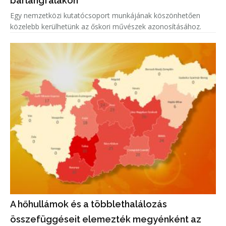
barlangfalakon
Egy nemzetközi kutatócsoport munkájának köszönhetően
közelebb kerülhetünk az őskori művészek azonosításához.
A hőhullámok és a többlethalálozás
összefüggéseit elemezték megyénként az