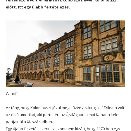
felfedezője volt Amerikának több száz évvel Kolombusz
előtt. Itt egy újabb feltételezés.
Cardiff
Az tény, hogy Kolombuszt jóval megelőzve a viking Leif Erikson volt
az első amerikai, aki partot ért az Újvilágban a mai Kanada keleti
partjainál a XI. században.
Egy újabb felvetés szerint viszont nem kizárt, hogy 1170-ben egy