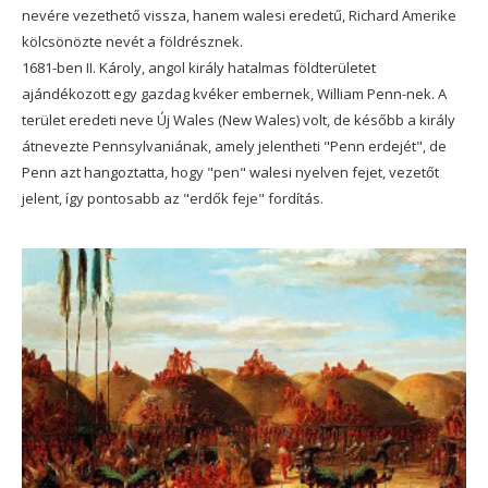
nevére vezethető vissza, hanem walesi eredetű, Richard Amerike
kölcsönözte nevét a földrésznek.
1681-ben II. Károly, angol király hatalmas földterületet
ajándékozott egy gazdag kvéker embernek, William Penn-nek. A
terület eredeti neve Új Wales (New Wales) volt, de később a király
átnevezte Pennsylvaniának, amely jelentheti "Penn erdejét", de
Penn azt hangoztatta, hogy "pen" walesi nyelven fejet, vezetőt
jelent, így pontosabb az "erdők feje" fordítás.