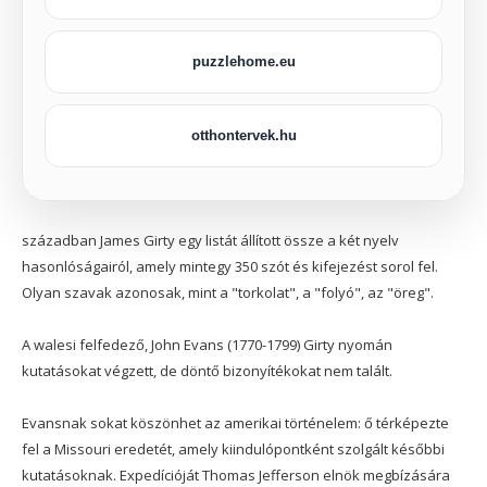
puzzlehome.eu
otthontervek.hu
században James Girty egy listát állított össze a két nyelv
hasonlóságairól, amely mintegy 350 szót és kifejezést sorol fel.
Olyan szavak azonosak, mint a "torkolat", a "folyó", az "öreg".
A walesi felfedező, John Evans (1770-1799) Girty nyomán
kutatásokat végzett, de döntő bizonyítékokat nem talált.
Evansnak sokat köszönhet az amerikai történelem: ő térképezte
fel a Missouri eredetét, amely kiindulópontként szolgált későbbi
kutatásoknak. Expedícióját Thomas Jefferson elnök megbízására