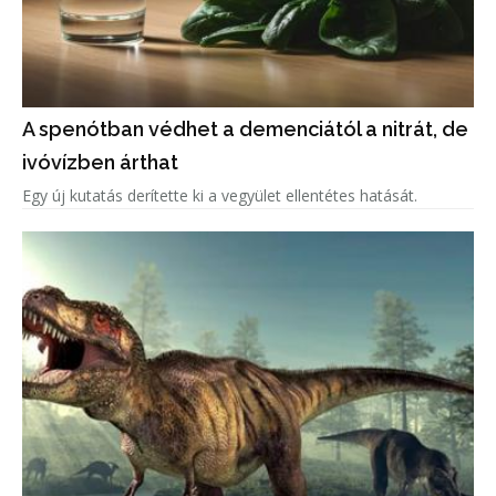
A spenótban védhet a demenciától a nitrát, de
ivóvízben árthat
Egy új kutatás derítette ki a vegyület ellentétes hatását.