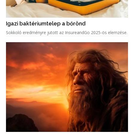
Igazi baktériumtelep a bőrönd
Sokkoló eredményre jutott az InsureandGo 2025-ös elemzése.