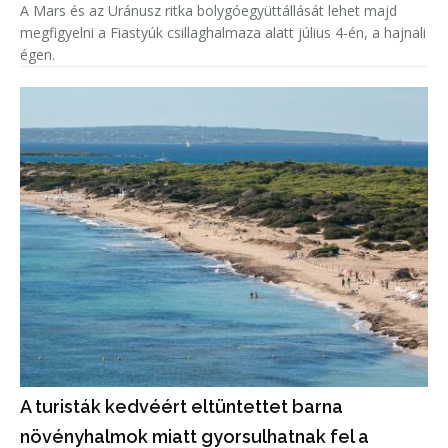
A Mars és az Uránusz ritka bolygóegyüttállását lehet majd
megfigyelni a Fiastyúk csillaghalmaza alatt július 4-én, a hajnali
égen.
A turisták kedvéért eltüntettet barna
növényhalmok miatt gyorsulhatnak fel a