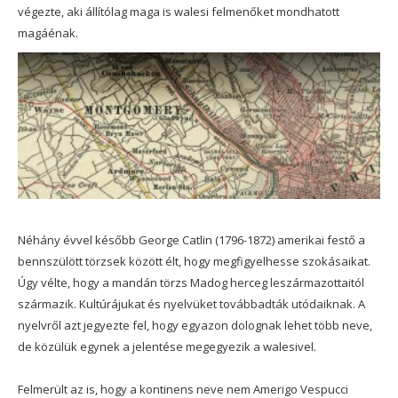
végezte, aki állítólag maga is walesi felmenőket mondhatott
magáénak.
Néhány évvel később George Catlin (1796-1872) amerikai festő a
bennszülött törzsek között élt, hogy megfigyelhesse szokásaikat.
Úgy vélte, hogy a mandán törzs Madog herceg leszármazottaitól
származik. Kultúrájukat és nyelvüket továbbadták utódaiknak. A
nyelvről azt jegyezte fel, hogy egyazon dolognak lehet több neve,
de közülük egynek a jelentése megegyezik a walesivel.
Felmerült az is, hogy a kontinens neve nem Amerigo Vespucci