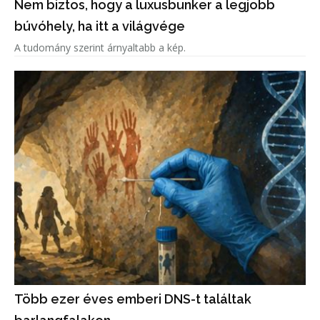
Nem biztos, hogy a luxusbunker a legjobb
búvóhely, ha itt a világvége
A tudomány szerint árnyaltabb a kép.
Több ezer éves emberi DNS-t találtak