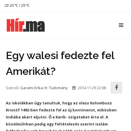
20 ℃ / 29 ℃
Egy walesi fedezte fel
Amerikát?
Szerző:
Garami Erika
itt:
Tudomány
2014.11.29 22:08
Az iskolákban úgy tanultuk, hogy az olasz Kolombusz
Kristóf 1492-ben fedezte fel az új kontinenst, miközben
Indiába akart eljutni. Ő a Karib- szigeteket érte el. A
közelmúltban pedig egy feltételezés szerint iszlám