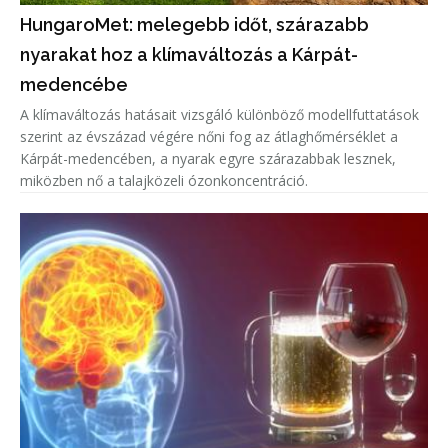
HungaroMet: melegebb időt, szárazabb
nyarakat hoz a klímaváltozás a Kárpát-
medencébe
A klímaváltozás hatásait vizsgáló különböző modellfuttatások
szerint az évszázad végére nőni fog az átlaghőmérséklet a
Kárpát-medencében, a nyarak egyre szárazabbak lesznek,
miközben nő a talajközeli ózonkoncentráció.