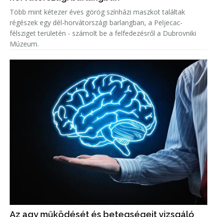
Több mint kétezer éves görög színházi maszkot találtak
régészek egy dél-horvátországi barlangban, a Peljecac-
félsziget területén - számolt be a felfedezésről a Dubrovniki
Múzeum.
Az agy működését és betegségeit vizsgáló