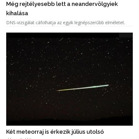
Még rejtélyesebb lett a neandervölgyiek
kihalása
DNS-vizsgálat cáfolhatja az egyik legnépszerűbb elméletet.
Két meteorraj is érkezik július utolsó