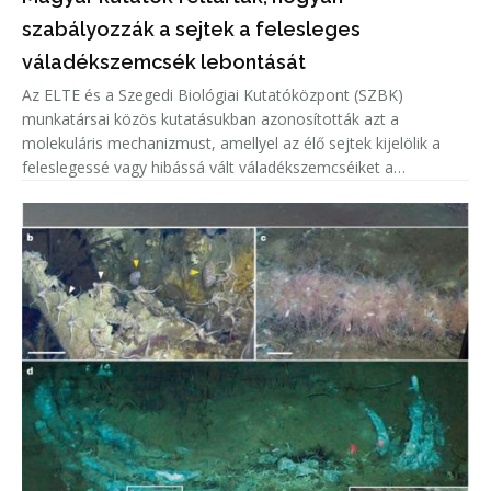
szabályozzák a sejtek a felesleges
váladékszemcsék lebontását
Az ELTE és a Szegedi Biológiai Kutatóközpont (SZBK)
munkatársai közös kutatásukban azonosították azt a
molekuláris mechanizmust, amellyel az élő sejtek kijelölik a
feleslegessé vagy hibássá vált váladékszemcséiket a
lebontásra.