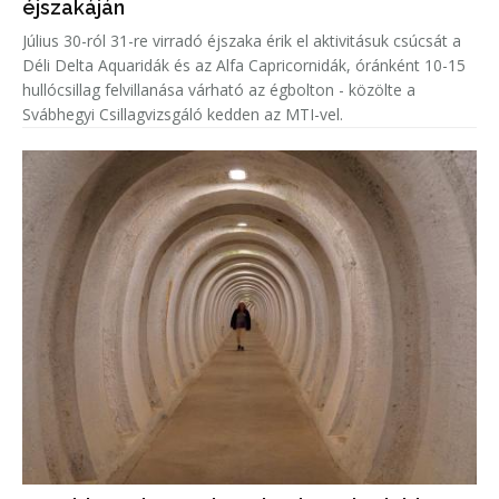
éjszakáján
Július 30-ról 31-re virradó éjszaka érik el aktivitásuk csúcsát a
Déli Delta Aquaridák és az Alfa Capricornidák, óránként 10-15
hullócsillag felvillanása várható az égbolton - közölte a
Svábhegyi Csillagvizsgáló kedden az MTI-vel.