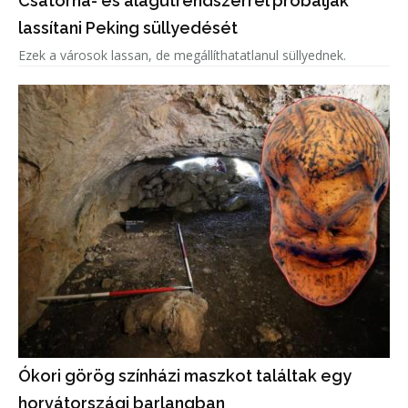
Csatorna- és alagútrendszerrel próbálják
lassítani Peking süllyedését
Ezek a városok lassan, de megállíthatatlanul süllyednek.
Ókori görög színházi maszkot találtak egy
horvátországi barlangban