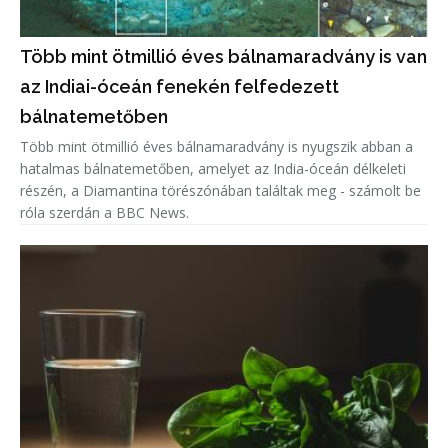
Több mint ötmillió éves bálnamaradvány is van
az Indiai-óceán fenekén felfedezett
bálnatemetőben
Több mint ötmillió éves bálnamaradvány is nyugszik abban a
hatalmas bálnatemetőben, amelyet az India-óceán délkeleti
részén, a Diamantina törészónában találtak meg - számolt be
róla szerdán a BBC News.