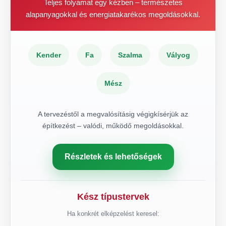
Teljes folyamat egy kézben – természetes
alapanyagokkal és energiatakarékos megoldásokkal.
Kender
Fa
Szalma
Vályog
Mész
A tervezéstől a megvalósításig végigkísérjük az
építkezést – valódi, működő megoldásokkal.
Részletek és lehetőségek
Kész típustervek
Ha konkrét elképzelést keresel: