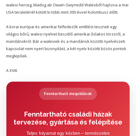
walesi herceg, Madog ab Owain Gwynedd Walesből hajózva a mai
USA területénél kötött ki több mint 300 évvel Kolombusz előtt.
A korai európai és amerikai felfedezők említést tesznek egy
világos bőrű, walesi nyelvet beszélő amerikai őslakos törzsről, a
mandánokról. Bár a walesiek és a mandánok közötti nyelvészeti
kapcsolat nem nyert bizonyítást, a két nyelv közötti közös pontok
meglepőek.
A XVIII.
Fenntartható megoldások
Fenntartható családi házak
tervezése, gyártása és felépítése
Teljes folyamat egy kézben – természetes