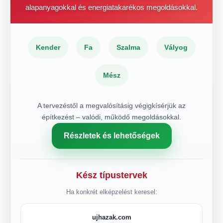
alapanyagokkal és energiatakarékos megoldásokkal.
Kender
Fa
Szalma
Vályog
Mész
A tervezéstől a megvalósításig végigkísérjük az
építkezést – valódi, működő megoldásokkal.
Részletek és lehetőségek
Kész típustervek
Ha konkrét elképzelést keresel:
ujhazak.com