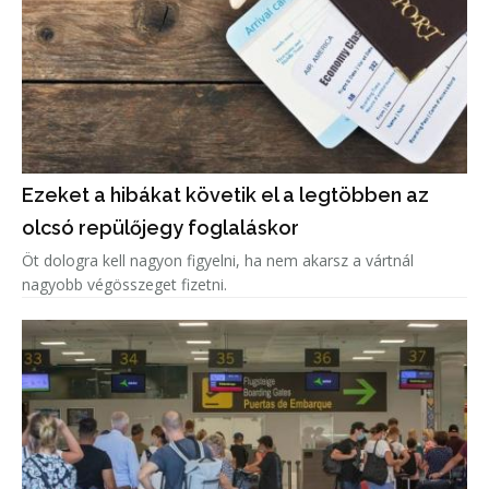
Ezeket a hibákat követik el a legtöbben az
olcsó repülőjegy foglaláskor
Öt dologra kell nagyon figyelni, ha nem akarsz a vártnál
nagyobb végösszeget fizetni.