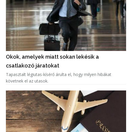
Okok, amelyek miatt sokan lekésik a
csatlakozó járatokat
Tapasztalt légiutas-kísérő árulta el, hogy milyen hibákat
követnek el az utasok.