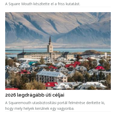
A Square Mouth készítette el a friss kutatást.
2026 legdrágább úti céljai
A Squaremouth utasbiztosítási portál felmérése derítette ki,
hogy mely helyek kerülnek egy vagyonba.