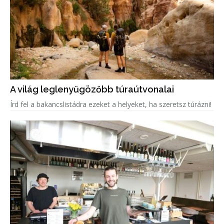
A világ leglenyűgözőbb túraútvonalai
Írd fel a bakancslistádra ezeket a helyeket, ha szeretsz túrázni!