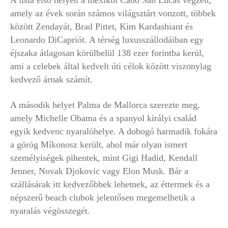
A lista első helyén a mexikói Cabo San Lucas végzett,
amely az évek során számos világsztárt vonzott, többek
között Zendayát, Brad Pittet, Kim Kardashiant és
Leonardo DiCapriót. A térség luxusszállodáiban egy
éjszaka átlagosan körülbelül 138 ezer forintba kerül,
ami a celebek által kedvelt úti célok között viszonylag
kedvező árnak számít.
A második helyet Palma de Mallorca szerezte meg,
amely Michelle Obama és a spanyol királyi család
egyik kedvenc nyaralóhelye. A dobogó harmadik fokára
a görög Míkonosz került, ahol már olyan ismert
személyiségek pihentek, mint Gigi Hadid, Kendall
Jenner, Novak Djokovic vagy Elon Musk. Bár a
szállásárak itt kedvezőbbek lehetnek, az éttermek és a
népszerű beach clubok jelentősen megemelhetik a
nyaralás végösszegét.