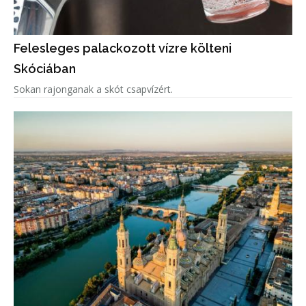
Felesleges palackozott vízre költeni
Skóciában
Sokan rajonganak a skót csapvízért.