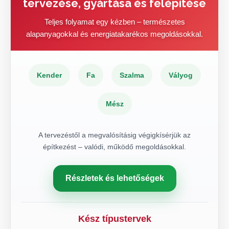
tervezése, gyártása és felépítése
Teljes folyamat egy kézben – természetes
alapanyagokkal és energiatakarékos megoldásokkal.
Kender
Fa
Szalma
Vályog
Mész
A tervezéstől a megvalósításig végigkísérjük az
építkezést – valódi, működő megoldásokkal.
Részletek és lehetőségek
Kész típustervek