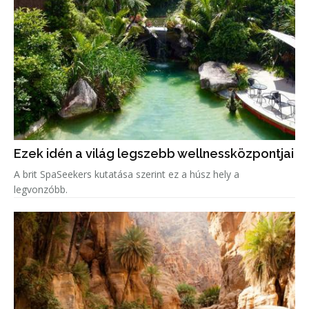
Ezek idén a világ legszebb wellnessközpontjai
A brit SpaSeekers kutatása szerint ez a húsz hely a
legvonzóbb.