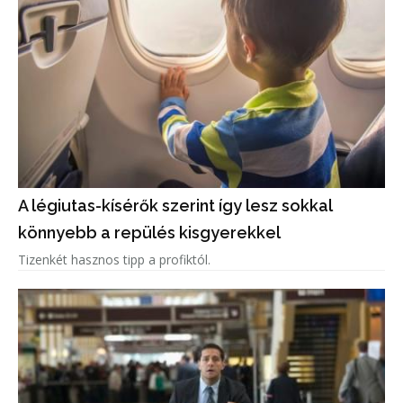
A légiutas-kísérők szerint így lesz sokkal
könnyebb a repülés kisgyerekkel
Tizenkét hasznos tipp a profiktól.