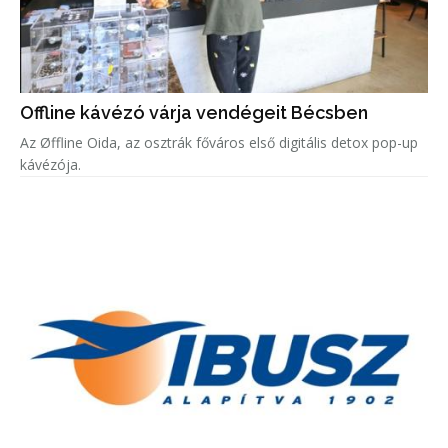
Offline kávézó várja vendégeit Bécsben
Az Øffline Oida, az osztrák főváros első digitális detox pop-up
kávézója.