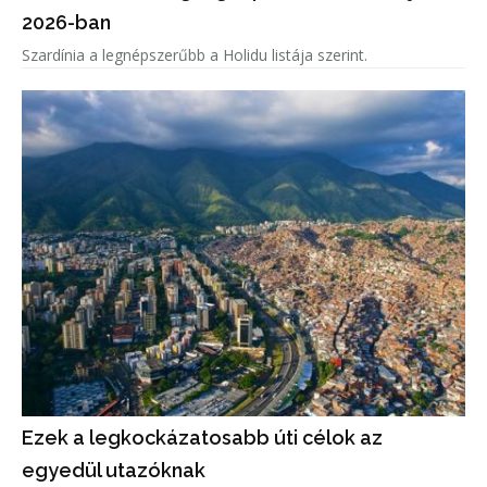
2026-ban
Szardínia a legnépszerűbb a Holidu listája szerint.
Ezek a legkockázatosabb úti célok az
egyedül utazóknak