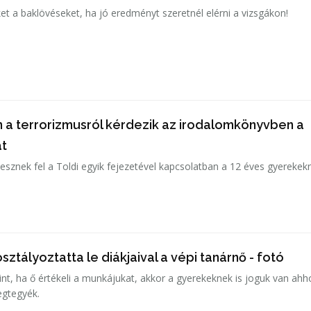
et a baklövéseket, ha jó eredményt szeretnél elérni a vizsgákon!
n a terrorizmusról kérdezik az irodalomkönyvben a
at
esznek fel a Toldi egyik fejezetével kapcsolatban a 12 éves gyerekek
sztályoztatta le diákjaival a vépi tanárnő - fotó
nt, ha ő értékeli a munkájukat, akkor a gyerekeknek is joguk van ahh
gtegyék.