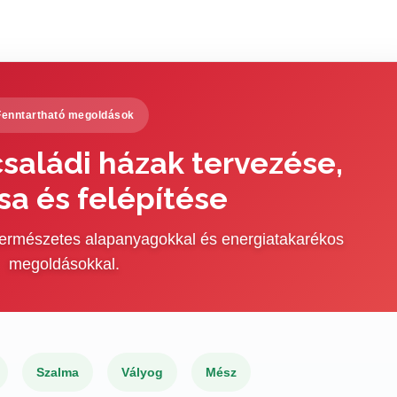
Fenntartható megoldások
saládi házak tervezése,
sa és felépítése
 természetes alapanyagokkal és energiatakarékos
megoldásokkal.
Szalma
Vályog
Mész