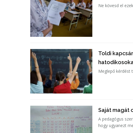
Ne kövesd el ezek
Toldi kapcsá
hatodikosok
Meglepő kérdést t
Saját magát o
A pedagógus szeri
hogy ugyanezt me