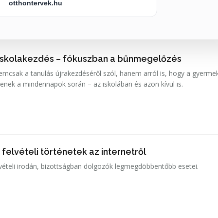
otthontervek.hu
iskolakezdés – fókuszban a bűnmegelőzés
emcsak a tanulás újrakezdéséről szól, hanem arról is, hogy a gyerme
enek a mindennapok során – az iskolában és azon kívül is.
elvételi történetek az internetről
elvételi irodán, bizottságban dolgozók legmegdöbbentőbb esetei.