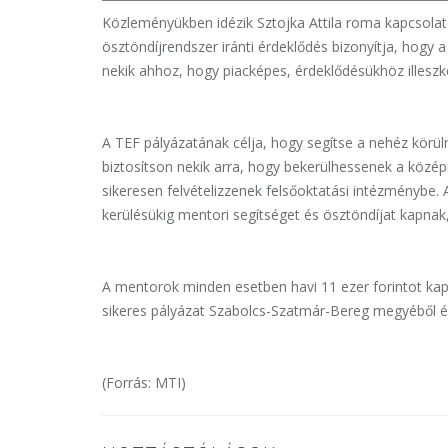
Közleményükben idézik Sztojka Attila roma kapcsolato
ösztöndíjrendszer iránti érdeklődés bizonyítja, hogy 
nekik ahhoz, hogy piacképes, érdeklődésükhöz illeszk
A TEF pályázatának célja, hogy segítse a nehéz körül
biztosítson nekik arra, hogy bekerülhessenek a közép
sikeresen felvételizzenek felsőoktatási intézménybe.
kerülésükig mentori segítséget és ösztöndíjat kapnak,
A mentorok minden esetben havi 11 ezer forintot ka
sikeres pályázat Szabolcs-Szatmár-Bereg megyéből é
(Forrás: MTI)