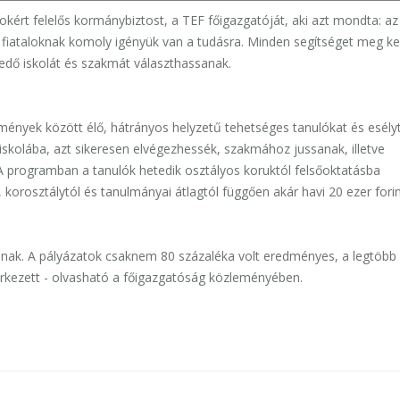
kért felelős kormánybiztost, a TEF főigazgatóját, aki azt mondta: az
a fiataloknak komoly igényük van a tudásra. Minden segítséget meg kel
edő iskolát és szakmát választhassanak.
mények között élő, hátrányos helyzetű tehetséges tanulókat és esély
iskolába, azt sikeresen elvégezhessék, szakmához jussanak, illetve
 A programban a tanulók hetedik osztályos koruktól felsőoktatásba
 korosztálytól és tanulmányai átlagtól függően akár havi 20 ezer forin
pnak. A pályázatok csaknem 80 százaléka volt eredményes, a legtöbb
rkezett - olvasható a főigazgatóság közleményében.