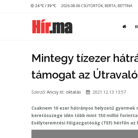
24 ℃ / 39 ℃
2026.08.06 CSÜTÖRTÖK, BERTA, BETTINA
B
Mintegy tízezer hát
támogat az Útravaló
Szerző:
Ancsy
itt:
oktatás
2021.12.13 13:57
Csaknem 10 ezer hátrányos helyzetű gyermek 
keretösszege idén több mint 150 millió forinttal
Esélyteremtési Főigazgatóság (TEF) hétfőn az 