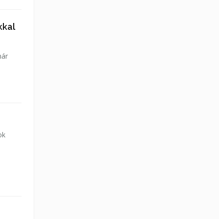
kkal
nár
ok