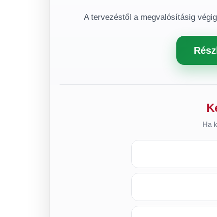
A tervezéstől a megvalósításig végi
Rész
K
Ha k