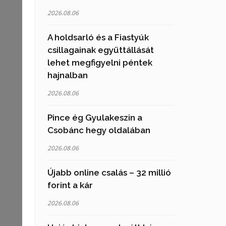
2026.08.06
A holdsarló és a Fiastyúk
csillagainak együttállását
lehet megfigyelni péntek
hajnalban
2026.08.06
Pince ég Gyulakeszin a
Csobánc hegy oldalában
2026.08.06
Újabb online csalás – 32 millió
forint a kár
2026.08.06