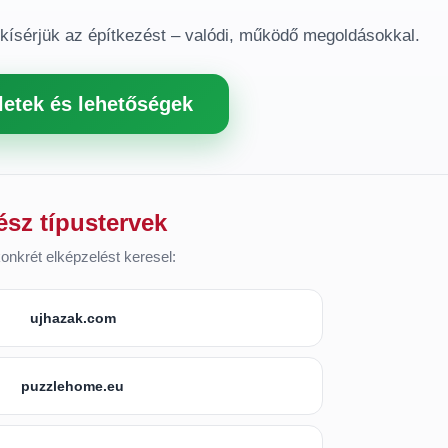
gkísérjük az építkezést – valódi, működő megoldásokkal.
letek és lehetőségek
ész típustervek
onkrét elképzelést keresel:
ujhazak.com
puzzlehome.eu