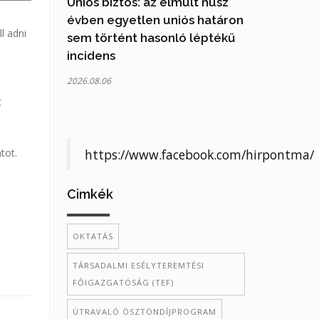
Uniós biztos: az elmúlt húsz
évben egyetlen uniós határon
l adni
sem történt hasonló léptékű
incidens
2026.08.06
t
tot.
https://www.facebook.com/hirpontma/
Cimkék
OKTATÁS
TÁRSADALMI ESÉLYTEREMTÉSI
FŐIGAZGATÓSÁG (TEF)
ÚTRAVALÓ ÖSZTÖNDÍJPROGRAM