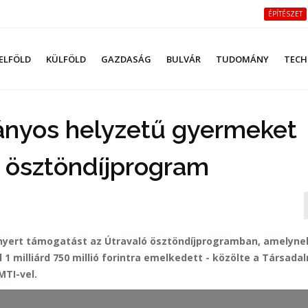
ÉPÍTÉSZET
ELFÖLD
KÜLFÖLD
GAZDASÁG
BULVÁR
TUDOMÁNY
TECH
rányos helyzetű gyermeket
 ösztöndíjprogram
nyert támogatást az Útravaló ösztöndíjprogramban, amelyne
 1 milliárd 750 millió forintra emelkedett - közölte a Társada
MTI-vel.