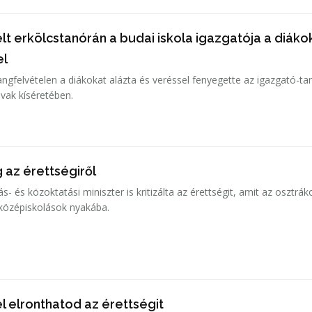
t erkölcstanórán a budai iskola igazgatója a diáko
el
ngfelvételen a diákokat alázta és veréssel fenyegette az igazgató-ta
vak kíséretében.
 az érettségiről
ás- és közoktatási miniszter is kritizálta az érettségit, amit az osztrák
középiskolások nyakába.
el elronthatod az érettségit