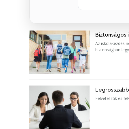
Biztonságos 
Az iskolakezdés n
biztonságban legy
Legrosszabb f
Felvételizők és f