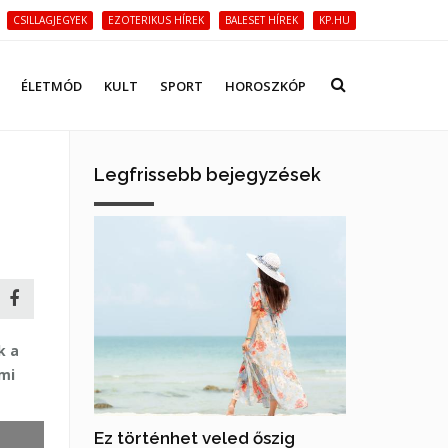
CSILLAGJEGYEK
EZOTERIKUS HÍREK
BALESET HÍREK
KP.HU
ÉLETMÓD
KULT
SPORT
HOROSZKÓP
Legfrissebb bejegyzések
k a
lmi
Ez történhet veled őszig