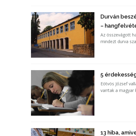
Durván beszél
– hangfelvét
Az összevágott ha
mindezt durva sza
5 érdekesség
Eötvös József vall
varrtak a magyar 
13 hiba, amiv