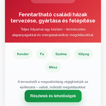
Fenntartható családi házak
tervezése, gyártása és felépítése
Teljes folyamat egy kézben – természetes
alapanyagokkal és energiatakarékos megoldásokkal.
Kender
Fa
Szalma
Vályog
Mész
A tervezéstől a megvalósításig végigkísérjük az
építkezést – valódi, működő megoldásokkal.
Részletek és lehetőségek