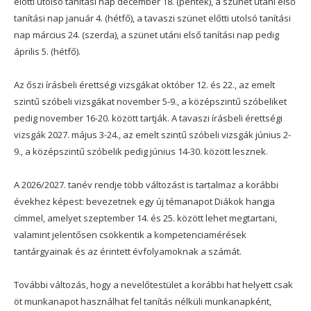
előtti utolsó tanítási nap december 18. (péntek), a szünet utáni első
tanítási nap január 4. (hétfő), a tavaszi szünet előtti utolsó tanítási
nap március 24. (szerda), a szünet utáni első tanítási nap pedig
április 5. (hétfő).
Az őszi írásbeli érettségi vizsgákat október 12. és 22., az emelt
szintű szóbeli vizsgákat november 5-9., a középszintű szóbeliket
pedig november 16-20. között tartják. A tavaszi írásbeli érettségi
vizsgák 2027. május 3-24., az emelt szintű szóbeli vizsgák június 2-
9., a középszintű szóbelik pedig június 14-30. között lesznek.
A 2026/2027. tanév rendje több változást is tartalmaz a korábbi
évekhez képest: bevezetnek egy új témanapot Diákok hangja
címmel, amelyet szeptember 14. és 25. között lehet megtartani,
valamint jelentősen csökkentik a kompetenciamérések
tantárgyainak és az érintett évfolyamoknak a számát.
További változás, hogy a nevelőtestület a korábbi hat helyett csak
öt munkanapot használhat fel tanítás nélküli munkanapként,