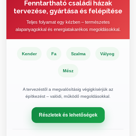
Fenntartható családi házak
tervezése, gyártása és felépítése
Teljes folyamat egy kézben – természetes
alapanyagokkal és energiatakarékos megoldásokkal.
Kender
Fa
Szalma
Vályog
Mész
A tervezéstől a megvalósításig végigkísérjük az
építkezést – valódi, működő megoldásokkal.
Részletek és lehetőségek