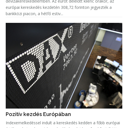
devizakereskedelemben. Az eurót délelőtt kilenc órakor, az
európai kereskedés kezdetén 308,72 forinton jegyezték a
bankközi piacon, a hétfő estiv...
Pozitív kezdés Európában
Indexemelkedéssel indult a kereskedés kedden a főbb európai