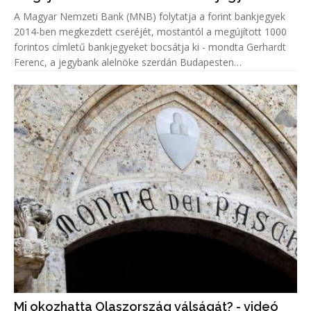
A Magyar Nemzeti Bank (MNB) folytatja a forint bankjegyek
2014-ben megkezdett cseréjét, mostantól a megújított 1000
forintos címletű bankjegyeket bocsátja ki - mondta Gerhardt
Ferenc, a jegybank alelnöke szerdán Budapesten
sajtótájékoztatón.
Mi okozhatta Olaszország válságát? - videó