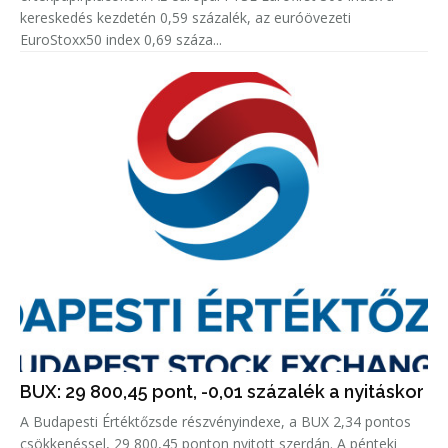
kereskedés kezdetén 0,59 százalék, az euróövezeti
EuroStoxx50 index 0,69 száza...
BUX: 29 800,45 pont, -0,01 százalék a nyitáskor
A Budapesti Értéktőzsde részvényindexe, a BUX 2,34 pontos
csökkenéssel, 29 800,45 ponton nyitott szerdán. A pénteki