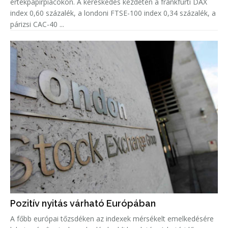
értékpapírpiacokon. A kereskedés kezdetén a frankfurti DAX
index 0,60 százalék, a londoni FTSE-100 index 0,34 százalék, a
párizsi CAC-40 ...
Pozitív nyitás várható Európában
A főbb európai tőzsdéken az indexek mérsékelt emelkedésére