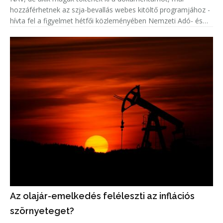
hozzáférhetnek az szja-bevallás webes kitöltő programjához -
hívta fel a figyelmet hétfői közleményében Nemzeti Adó- és
Vámhivatal (NAV).
Az olajár-emelkedés feléleszti az inflációs
szörnyeteget?