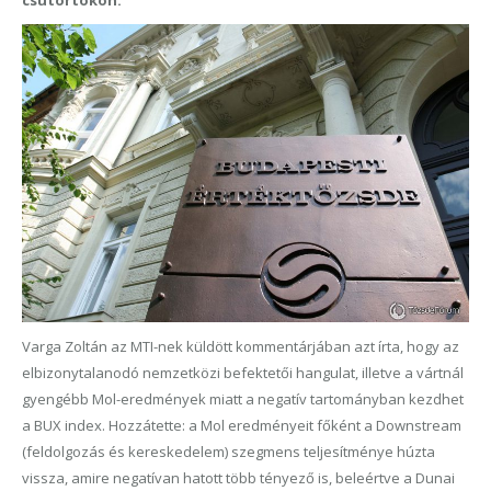
csütörtökön.
Varga Zoltán az MTI-nek küldött kommentárjában azt írta, hogy az
elbizonytalanodó nemzetközi befektetői hangulat, illetve a vártnál
gyengébb Mol-eredmények miatt a negatív tartományban kezdhet
a BUX index. Hozzátette: a Mol eredményeit főként a Downstream
(feldolgozás és kereskedelem) szegmens teljesítménye húzta
vissza, amire negatívan hatott több tényező is, beleértve a Dunai