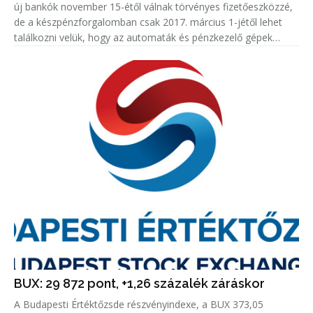
új bankók november 15-étől válnak törvényes fizetőeszközzé,
de a készpénzforgalomban csak 2017. március 1-jétől lehet
találkozni velük, hogy az automaták és pénzkezelő gépek
kezelői felkészülhessenek - jelentette be Gerhardt Ferenc, a
Magy
BUX: 29 872 pont, +1,26 százalék záráskor
A Budapesti Értéktőzsde részvényindexe, a BUX 373,05