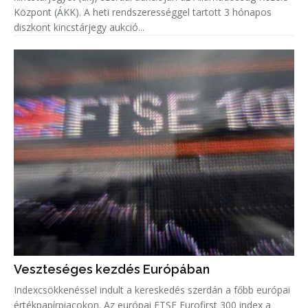
Központ (ÁKK). A heti rendszerességgel tartott 3 hónapos
diszkont kincstárjegy aukció...
Veszteséges kezdés Európában
Indexcsökkenéssel indult a kereskedés szerdán a főbb európai
értékpapírpiacokon. Az európai FTSE Eurofirst 300 index a