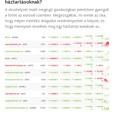
háztartásoknak?
A vírushelyzet miatt megingó gazdaságban jelentősen gyengült
a forint az euróval szemben. Megvizsgáltuk, mi ennek az oka,
hogy milyen mértékű drágulást eredményezhet a helyzet, és
hogy mennyivel növelheti meg egy háztartás kiadásait az
euróárfolyam emelkedéséből adódó árnövekedés.