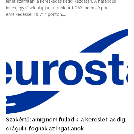
lehet számítani a kereskedés keddi kezdetén. A határidős
indexjegyzések alapján a frankfurti DAX index 49 pont
emelkedéssel 10 714 ponton,...
Szakértő: amíg nem fullad ki a kereslet, addig
drágulni fognak az ingatlanok