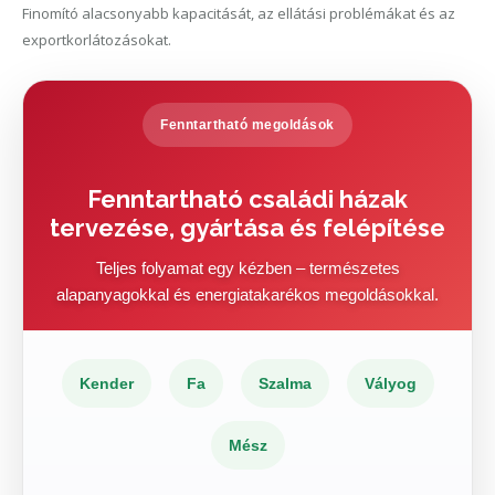
Finomító alacsonyabb kapacitását, az ellátási problémákat és az
exportkorlátozásokat.
Fenntartható megoldások
Fenntartható családi házak
tervezése, gyártása és felépítése
Teljes folyamat egy kézben – természetes
alapanyagokkal és energiatakarékos megoldásokkal.
Kender
Fa
Szalma
Vályog
Mész