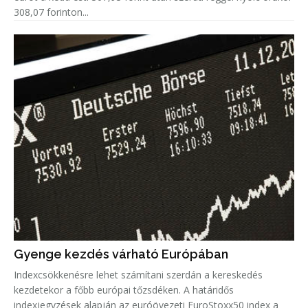
308,07 forinton...
Gyenge kezdés várható Európában
Indexcsökkenésre lehet számítani szerdán a kereskedés
kezdetekor a főbb európai tőzsdéken. A határidős
indexjegyzések alapján az euróövezeti EuroStoxx50 index a