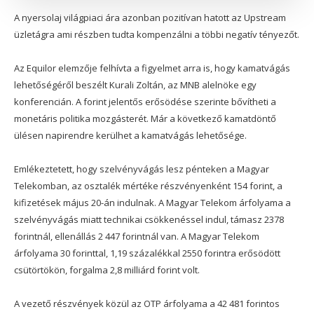
A nyersolaj világpiaci ára azonban pozitívan hatott az Upstream
üzletágra ami részben tudta kompenzálni a többi negatív tényezőt.
Az Equilor elemzője felhívta a figyelmet arra is, hogy kamatvágás
lehetőségéről beszélt Kurali Zoltán, az MNB alelnöke egy
konferencián. A forint jelentős erősödése szerinte bővítheti a
monetáris politika mozgásterét. Már a következő kamatdöntő
ülésen napirendre kerülhet a kamatvágás lehetősége.
Emlékeztetett, hogy szelvényvágás lesz pénteken a Magyar
Telekomban, az osztalék mértéke részvényenként 154 forint, a
kifizetések május 20-án indulnak. A Magyar Telekom árfolyama a
szelvényvágás miatt technikai csökkenéssel indul, támasz 2378
forintnál, ellenállás 2 447 forintnál van. A Magyar Telekom
árfolyama 30 forinttal, 1,19 százalékkal 2550 forintra erősödött
csütörtökön, forgalma 2,8 milliárd forint volt.
A vezető részvények közül az OTP árfolyama a 42 481 forintos