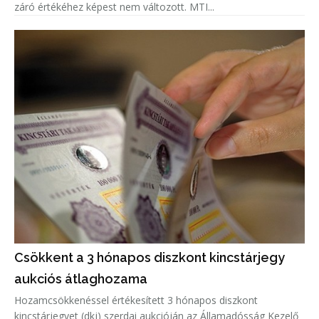
záró értékéhez képest nem változott. MTI...
Csökkent a 3 hónapos diszkont kincstárjegy
aukciós átlaghozama
Hozamcsökkenéssel értékesített 3 hónapos diszkont
kincstárjegyet (dkj) szerdai aukcióján az Államadósság Kezelő