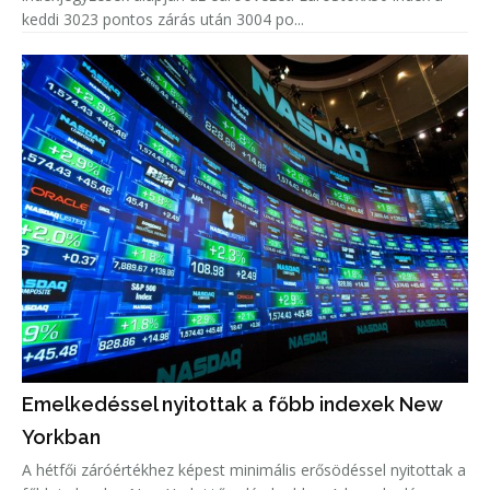
keddi 3023 pontos zárás után 3004 po...
Emelkedéssel nyitottak a főbb indexek New
Yorkban
A hétfői záróértékhez képest minimális erősödéssel nyitottak a