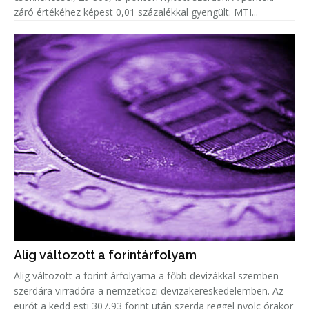
záró értékéhez képest 0,01 százalékkal gyengült. MTI...
Alig változott a forintárfolyam
Alig változott a forint árfolyama a főbb devizákkal szemben
szerdára virradóra a nemzetközi devizakereskedelemben. Az
eurót a kedd esti 307,93 forint után szerda reggel nyolc órakor