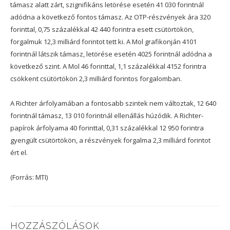
támasz alatt zárt, szignifikáns letörése esetén 41 030 forintnál
adódna a következő fontos támasz. Az OTP-részvények ára 320
forinttal, 0,75 százalékkal 42 440 forintra esett csütörtökön,
forgalmuk 12,3 milliárd forintot tett ki. A Mol grafikonján 4101
forintnál látszik támasz, letörése esetén 4025 forintnál adódna a
következő szint. A Mol 46 forinttal, 1,1 százalékkal 4152 forintra
csökkent csütörtökön 2,3 milliárd forintos forgalomban.
A Richter árfolyamában a fontosabb szintek nem változtak, 12 640
forintnál támasz, 13 010 forintnál ellenállás húzódik. A Richter-
papírok árfolyama 40 forinttal, 0,31 százalékkal 12 950 forintra
gyengült csütörtökön, a részvények forgalma 2,3 milliárd forintot
ért el.
(Forrás: MTI)
HOZZÁSZÓLÁSOK