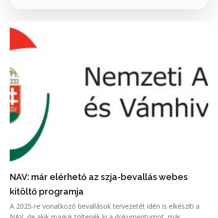
NAV: már elérhető az szja-bevallás webes
kitöltő programja
A 2025-re vonatkozó bevallások tervezetét idén is elkészíti a
NAV, de akik maguk töltenék ki a dokumentumot, már