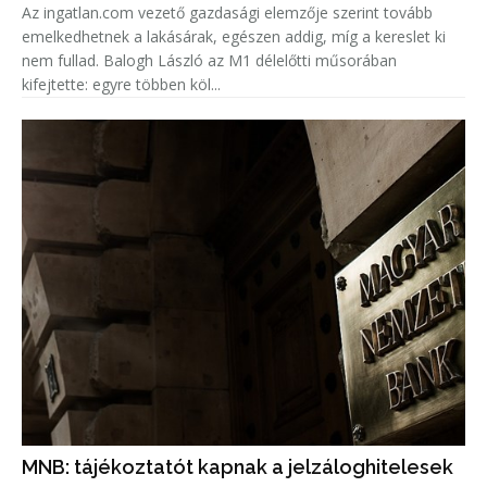
Az ingatlan.com vezető gazdasági elemzője szerint tovább
emelkedhetnek a lakásárak, egészen addig, míg a kereslet ki
nem fullad. Balogh László az M1 délelőtti műsorában
kifejtette: egyre többen köl...
MNB: tájékoztatót kapnak a jelzáloghitelesek