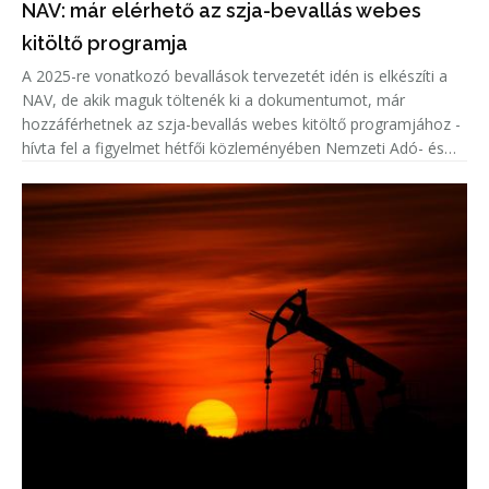
NAV: már elérhető az szja-bevallás webes
kitöltő programja
A 2025-re vonatkozó bevallások tervezetét idén is elkészíti a
NAV, de akik maguk töltenék ki a dokumentumot, már
hozzáférhetnek az szja-bevallás webes kitöltő programjához -
hívta fel a figyelmet hétfői közleményében Nemzeti Adó- és
Vámhivatal (NAV).