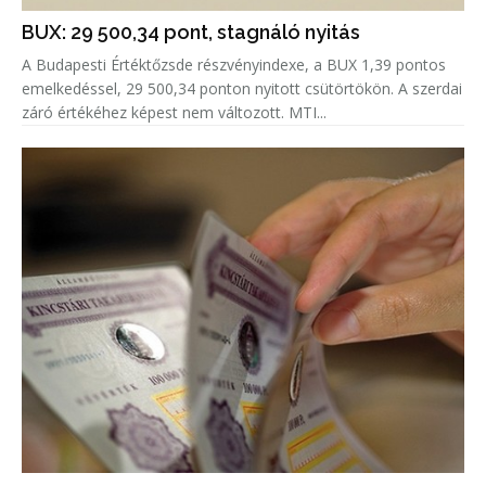
BUX: 29 500,34 pont, stagnáló nyitás
A Budapesti Értéktőzsde részvényindexe, a BUX 1,39 pontos
emelkedéssel, 29 500,34 ponton nyitott csütörtökön. A szerdai
záró értékéhez képest nem változott. MTI...