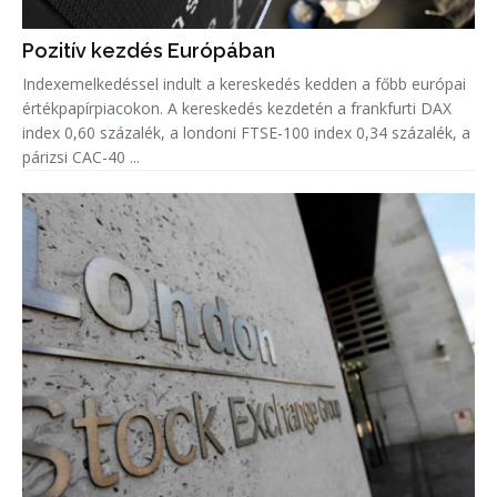
Pozitív kezdés Európában
Indexemelkedéssel indult a kereskedés kedden a főbb európai
értékpapírpiacokon. A kereskedés kezdetén a frankfurti DAX
index 0,60 százalék, a londoni FTSE-100 index 0,34 százalék, a
párizsi CAC-40 ...