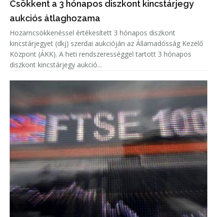
Csökkent a 3 hónapos diszkont kincstárjegy
aukciós átlaghozama
Hozamcsökkenéssel értékesített 3 hónapos diszkont
kincstárjegyet (dkj) szerdai aukcióján az Államadósság Kezelő
Központ (ÁKK). A heti rendszerességgel tartott 3 hónapos
diszkont kincstárjegy aukció...