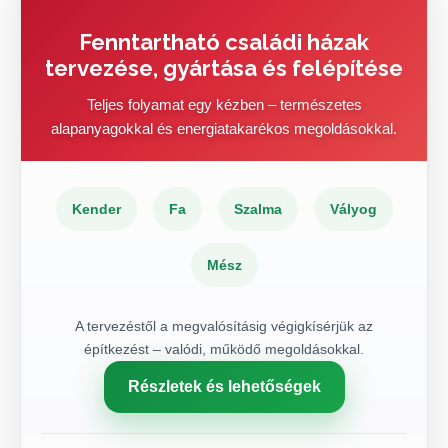
Fenntartható családi házak
tervezése, gyártása és felépítése
Teljes folyamat egy kézben – természetes
alapanyagokkal és energiatakarékos megoldásokkal.
Kender
Fa
Szalma
Vályog
Mész
A tervezéstől a megvalósításig végigkísérjük az
építkezést – valódi, működő megoldásokkal.
Részletek és lehetőségek