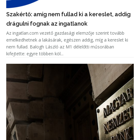
Szakértő: amíg nem fullad ki a kereslet, addig
drágulni fognak az ingatlanok
Az ingatlan.com vezető gazdasági elemzője szerint tovább
emelkedhetnek a lakásárak, egészen addig, míg a kereslet ki
nem fullad. Balogh László az M1 délelőtti műsorában
kifejtette: egyre többen köl...