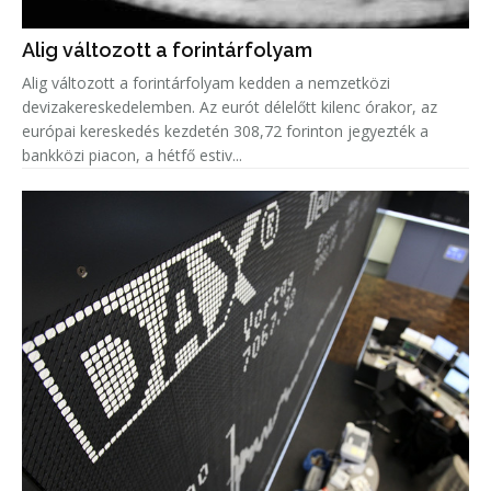
Alig változott a forintárfolyam
Alig változott a forintárfolyam kedden a nemzetközi
devizakereskedelemben. Az eurót délelőtt kilenc órakor, az
európai kereskedés kezdetén 308,72 forinton jegyezték a
bankközi piacon, a hétfő estiv...