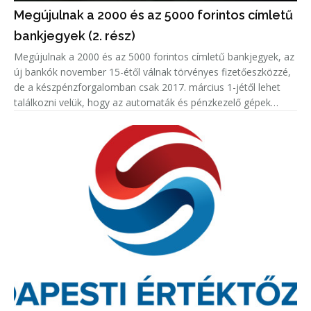
Megújulnak a 2000 és az 5000 forintos címletű
bankjegyek (2. rész)
Megújulnak a 2000 és az 5000 forintos címletű bankjegyek, az
új bankók november 15-étől válnak törvényes fizetőeszközzé,
de a készpénzforgalomban csak 2017. március 1-jétől lehet
találkozni velük, hogy az automaták és pénzkezelő gépek
kezelői felkészülhessenek - jelentette be Gerhardt Ferenc, a
Magy