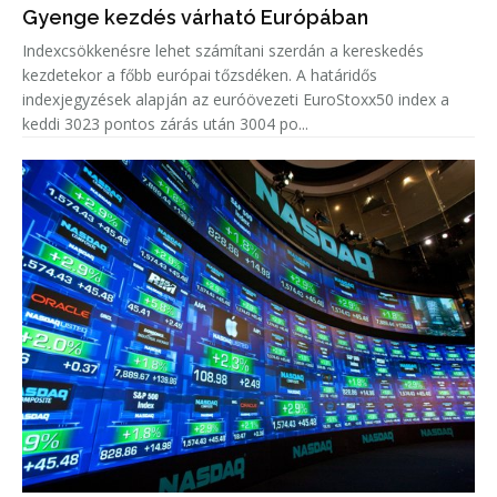
Gyenge kezdés várható Európában
Indexcsökkenésre lehet számítani szerdán a kereskedés
kezdetekor a főbb európai tőzsdéken. A határidős
indexjegyzések alapján az euróövezeti EuroStoxx50 index a
keddi 3023 pontos zárás után 3004 po...