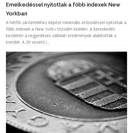
Emelkedéssel nyitottak a főbb indexek New
Yorkban
A hétfői záróértékhez képest minimális erősödéssel nyitottak a
főbb indexek a New York-i tőzsdén kedden. A kereskedés
kezdetén a negyedéves vállalati eredmények alakították a
trendet. A 30 vezető i...