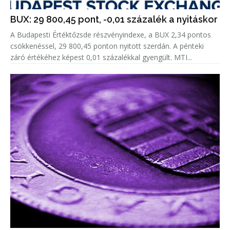
BUX: 29 800,45 pont, -0,01 százalék a nyitáskor
A Budapesti Értéktőzsde részvényindexe, a BUX 2,34 pontos
csökkenéssel, 29 800,45 ponton nyitott szerdán. A pénteki
záró értékéhez képest 0,01 százalékkal gyengült. MTI...