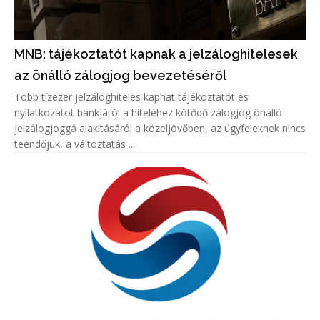
MNB: tájékoztatót kapnak a jelzáloghitelesek
az önálló zálogjog bevezetéséről
Több tízezer jelzáloghiteles kaphat tájékoztatót és
nyilatkozatot bankjától a hiteléhez kötődő zálogjog önálló
jelzálogjoggá alakításáról a közeljövőben, az ügyfeleknek nincs
teendőjük, a változtatás ...