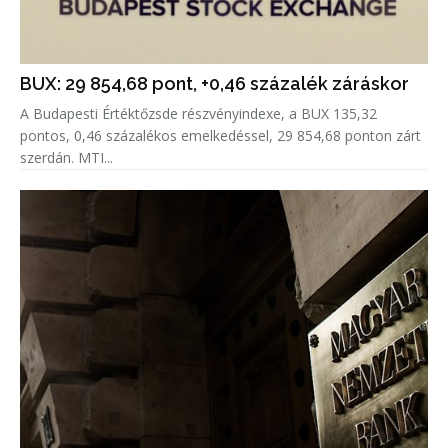
BUX: 29 854,68 pont, +0,46 százalék záráskor
A Budapesti Értéktőzsde részvényindexe, a BUX 135,32
pontos, 0,46 százalékos emelkedéssel, 29 854,68 ponton zárt
szerdán. MTI...