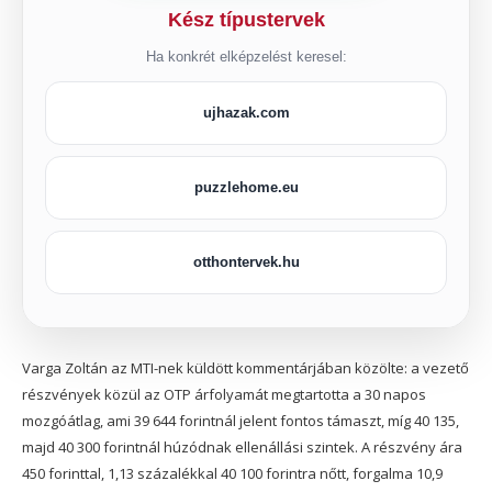
Kész típustervek
Ha konkrét elképzelést keresel:
ujhazak.com
puzzlehome.eu
otthontervek.hu
Varga Zoltán az MTI-nek küldött kommentárjában közölte: a vezető
részvények közül az OTP árfolyamát megtartotta a 30 napos
mozgóátlag, ami 39 644 forintnál jelent fontos támaszt, míg 40 135,
majd 40 300 forintnál húzódnak ellenállási szintek. A részvény ára
450 forinttal, 1,13 százalékkal 40 100 forintra nőtt, forgalma 10,9