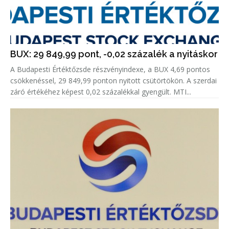
BUX: 29 849,99 pont, -0,02 százalék a nyitáskor
A Budapesti Értéktőzsde részvényindexe, a BUX 4,69 pontos
csökkenéssel, 29 849,99 ponton nyitott csütörtökön. A szerdai
záró értékéhez képest 0,02 százalékkal gyengült. MTI...