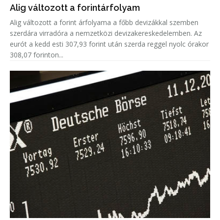
Alig változott a forintárfolyam
Alig változott a forint árfolyama a főbb devizákkal szemben
szerdára virradóra a nemzetközi devizakereskedelemben. Az
eurót a kedd esti 307,93 forint után szerda reggel nyolc órakor
308,07 forinton...