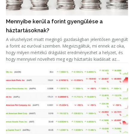
Mennyibe kerül a forint gyengülése a
háztartásoknak?
A vírushelyzet miatt megingó gazdaságban jelentősen gyengült
a forint az euróval szemben. Megvizsgáltuk, mi ennek az oka,
hogy milyen mértékű drágulást eredményezhet a helyzet, és
hogy mennyivel növelheti meg egy háztartás kiadásait az
euróárfolyam emelkedéséből adódó árnövekedés.