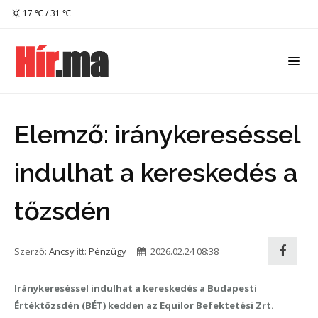
17 ℃ / 31 ℃
Elemző: iránykereséssel
indulhat a kereskedés a
tőzsdén
Szerző:
Ancsy
itt:
Pénzügy
2026.02.24 08:38
Iránykereséssel indulhat a kereskedés a Budapesti
Értéktőzsdén (BÉT) kedden az Equilor Befektetési Zrt.