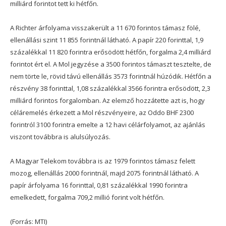
milliárd forintot tett ki hétfőn.
A Richter árfolyama visszakerült a 11 670 forintos támasz fölé,
ellenállási szint 11 855 forintnál látható. A papír 220 forinttal, 1,9
százalékkal 11 820 forintra erősödött hétfőn, forgalma 2,4 milliárd
forintot ért el. A Mol jegyzése a 3500 forintos támaszt tesztelte, de
nem törte le, rövid távú ellenállás 3573 forintnál húzódik. Hétfőn a
részvény 38 forinttal, 1,08 százalékkal 3566 forintra erősödött, 2,3
milliárd forintos forgalomban. Az elemző hozzátette azt is, hogy
céláremelés érkezett a Mol részvényeire, az Oddo BHF 2300
forintról 3100 forintra emelte a 12 havi célárfolyamot, az ajánlás
viszont továbbra is alulsúlyozás.
A Magyar Telekom továbbra is az 1979 forintos támasz felett
mozog, ellenállás 2000 forintnál, majd 2075 forintnál látható. A
papír árfolyama 16 forinttal, 0,81 százalékkal 1990 forintra
emelkedett, forgalma 709,2 millió forint volt hétfőn.
(Forrás: MTI)