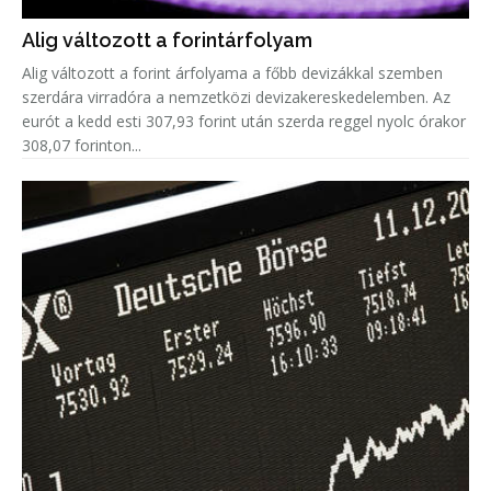
Alig változott a forintárfolyam
Alig változott a forint árfolyama a főbb devizákkal szemben
szerdára virradóra a nemzetközi devizakereskedelemben. Az
eurót a kedd esti 307,93 forint után szerda reggel nyolc órakor
308,07 forinton...