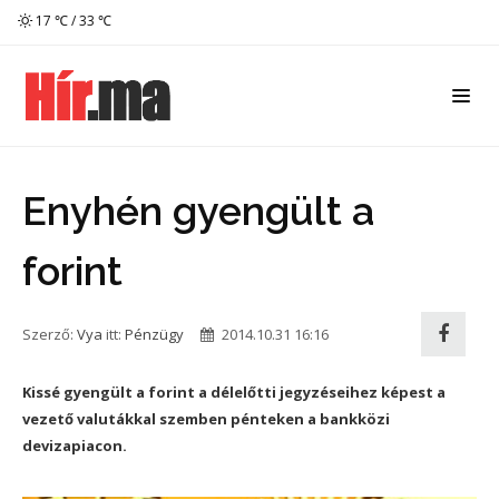
17 ℃ / 33 ℃
Enyhén gyengült a
forint
Szerző:
Vya
itt:
Pénzügy
2014.10.31 16:16
Kissé gyengült a forint a délelőtti jegyzéseihez képest a
vezető valutákkal szemben pénteken a bankközi
devizapiacon.