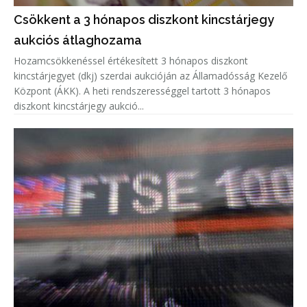
Csökkent a 3 hónapos diszkont kincstárjegy
aukciós átlaghozama
Hozamcsökkenéssel értékesített 3 hónapos diszkont
kincstárjegyet (dkj) szerdai aukcióján az Államadósság Kezelő
Központ (ÁKK). A heti rendszerességgel tartott 3 hónapos
diszkont kincstárjegy aukció...