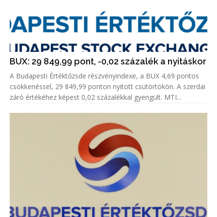
BUX: 29 849,99 pont, -0,02 százalék a nyitáskor
A Budapesti Értéktőzsde részvényindexe, a BUX 4,69 pontos
csökkenéssel, 29 849,99 ponton nyitott csütörtökön. A szerdai
záró értékéhez képest 0,02 százalékkal gyengült. MTI...