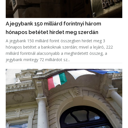
A jegybank 150 milliárd forintnyi három
hónapos betétet hirdet meg szerdán
A jegybank 150 milliárd forint összegben hirdet meg 3
hónapos betétet a bankoknak szerdán; mivel a lejáró, 222
milliárd forintnál alacsonyabb a meghirdetett összeg, a
jegybank mintegy 72 milliárdot sz...