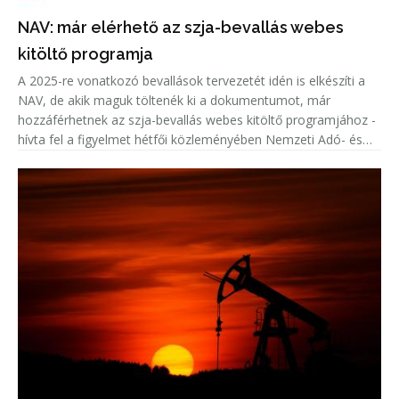
NAV: már elérhető az szja-bevallás webes
kitöltő programja
A 2025-re vonatkozó bevallások tervezetét idén is elkészíti a
NAV, de akik maguk töltenék ki a dokumentumot, már
hozzáférhetnek az szja-bevallás webes kitöltő programjához -
hívta fel a figyelmet hétfői közleményében Nemzeti Adó- és
Vámhivatal (NAV).