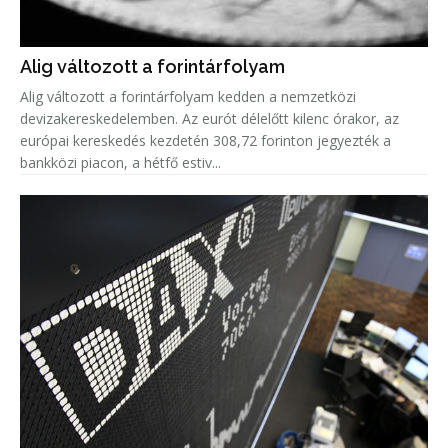
Alig változott a forintárfolyam
Alig változott a forintárfolyam kedden a nemzetközi
devizakereskedelemben. Az eurót délelőtt kilenc órakor, az
európai kereskedés kezdetén 308,72 forinton jegyezték a
bankközi piacon, a hétfő estiv...