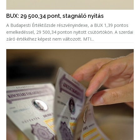
BUX: 29 500,34 pont, stagnáló nyitás
A Budapesti Értéktőzsde részvényindexe, a BUX 1,39 pontos
emelkedéssel, 29 500,34 ponton nyitott csütörtökön. A szerdai
záró értékéhez képest nem változott. MTI...