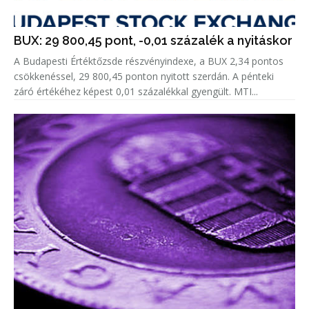
BUX: 29 800,45 pont, -0,01 százalék a nyitáskor
A Budapesti Értéktőzsde részvényindexe, a BUX 2,34 pontos
csökkenéssel, 29 800,45 ponton nyitott szerdán. A pénteki
záró értékéhez képest 0,01 százalékkal gyengült. MTI...