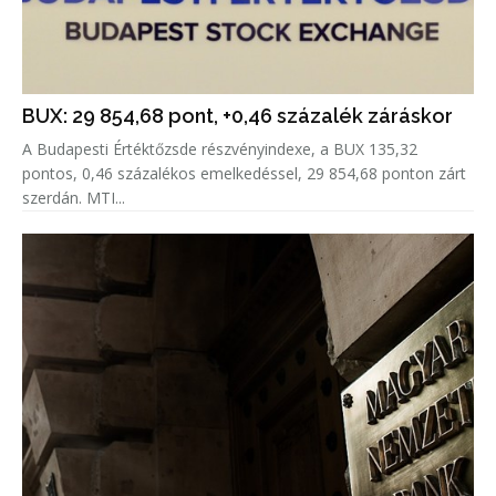
BUX: 29 854,68 pont, +0,46 százalék záráskor
A Budapesti Értéktőzsde részvényindexe, a BUX 135,32
pontos, 0,46 százalékos emelkedéssel, 29 854,68 ponton zárt
szerdán. MTI...