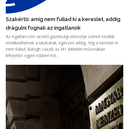
Szakértő: amíg nem fullad ki a kereslet, addig
drágulni fognak az ingatlanok
Az ingatlan.com vezető gazdasági elemzője szerint tovább
emelkedhetnek a lakásárak, egészen addig, míg a kereslet ki
nem fullad. Balogh László az M1 délelőtti műsorában
kifejtette: egyre többen köl...