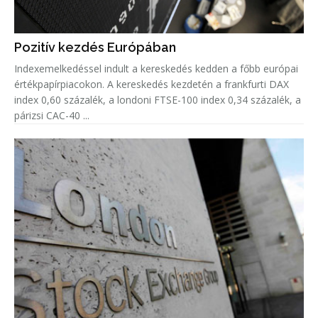
Pozitív kezdés Európában
Indexemelkedéssel indult a kereskedés kedden a főbb európai
értékpapírpiacokon. A kereskedés kezdetén a frankfurti DAX
index 0,60 százalék, a londoni FTSE-100 index 0,34 százalék, a
párizsi CAC-40 ...