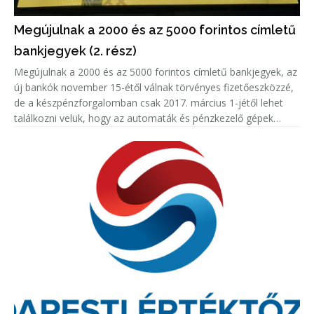
Megújulnak a 2000 és az 5000 forintos címletű
bankjegyek (2. rész)
Megújulnak a 2000 és az 5000 forintos címletű bankjegyek, az
új bankók november 15-étől válnak törvényes fizetőeszközzé,
de a készpénzforgalomban csak 2017. március 1-jétől lehet
találkozni velük, hogy az automaták és pénzkezelő gépek
kezelői felkészülhessenek - jelentette be Gerhardt Ferenc, a
Magy