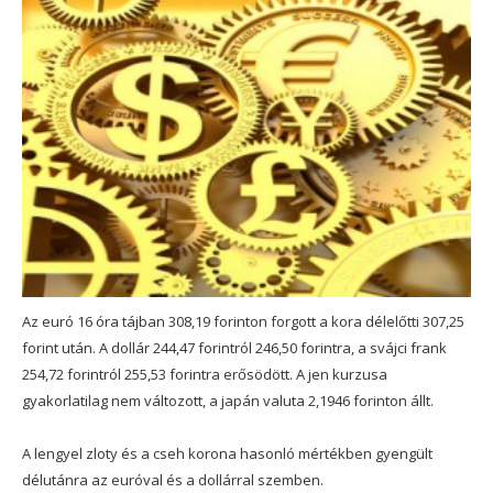
Az euró 16 óra tájban 308,19 forinton forgott a kora délelőtti 307,25
forint után. A dollár 244,47 forintról 246,50 forintra, a svájci frank
254,72 forintról 255,53 forintra erősödött. A jen kurzusa
gyakorlatilag nem változott, a japán valuta 2,1946 forinton állt.
A lengyel zloty és a cseh korona hasonló mértékben gyengült
délutánra az euróval és a dollárral szemben.