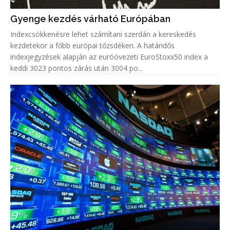
Gyenge kezdés várható Európában
Indexcsökkenésre lehet számítani szerdán a kereskedés
kezdetekor a főbb európai tőzsdéken. A határidős
indexjegyzések alapján az euróövezeti EuroStoxx50 index a
keddi 3023 pontos zárás után 3004 po...