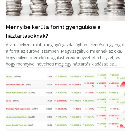
Mennyibe kerül a forint gyengülése a
háztartásoknak?
A vírushelyzet miatt megingó gazdaságban jelentősen gyengült
a forint az euróval szemben. Megvizsgáltuk, mi ennek az oka,
hogy milyen mértékű drágulást eredményezhet a helyzet, és
hogy mennyivel növelheti meg egy háztartás kiadásait az
euróárfolyam emelkedéséből adódó árnövekedés.