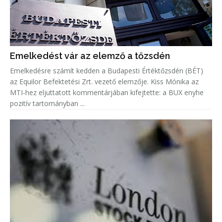
Emelkedést vár az elemző a tőzsdén
Emelkedésre számít kedden a Budapesti Értéktőzsdén (BÉT)
az Equilor Befektetési Zrt. vezető elemzője. Kiss Mónika az
MTI-hez eljuttatott kommentárjában kifejtette: a BUX enyhe
pozitív tartományban ...