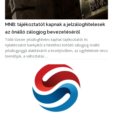
MNB: tájékoztatót kapnak a jelzáloghitelesek
az önálló zálogjog bevezetéséről
Több tízezer jelzáloghiteles kaphat tájékoztatót és
nyilatkozatot bankjától a hiteléhez kötődő zálogjog önálló
jelzálogjoggá alakításáról a közeljövőben, az ügyfeleknek nincs
teendőjük, a változtatás ...