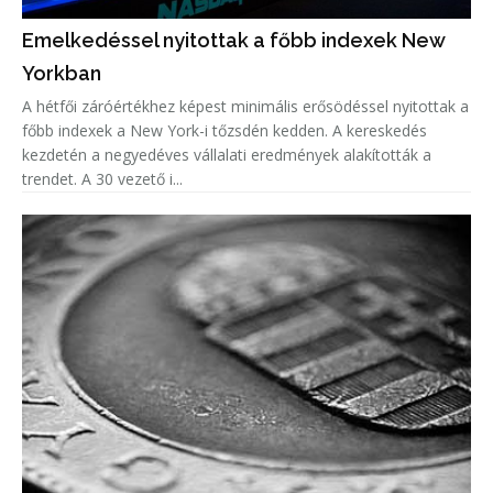
Emelkedéssel nyitottak a főbb indexek New
Yorkban
A hétfői záróértékhez képest minimális erősödéssel nyitottak a
főbb indexek a New York-i tőzsdén kedden. A kereskedés
kezdetén a negyedéves vállalati eredmények alakították a
trendet. A 30 vezető i...