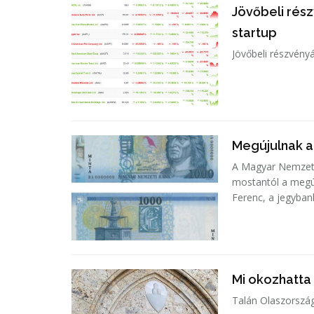
Jövőbeli rés
startup
Jövőbeli részvény
Megújulnak a
A Magyar Nemzeti
mostantól a megúj
Ferenc, a jegyban
Mi okozhatta
Talán Olaszország