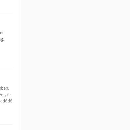
den
eg.
mben.
et, és
l adódó