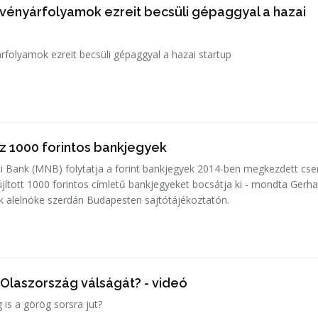
zvényárfolyamok ezreit becsüli gépaggyal a hazai
árfolyamok ezreit becsüli gépaggyal a hazai startup
z 1000 forintos bankjegyek
 Bank (MNB) folytatja a forint bankjegyek 2014-ben megkezdett cser
ított 1000 forintos címletű bankjegyeket bocsátja ki - mondta Gerha
k alelnöke szerdán Budapesten sajtótájékoztatón.
 Olaszország válságát? - videó
 is a görög sorsra jut?