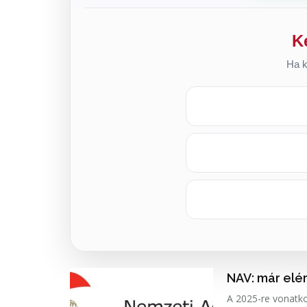
K
Ha k
NAV: már elé
A 2025-re vonatkoz