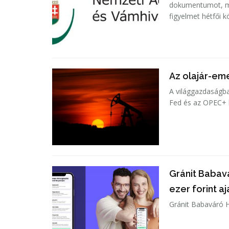
dokumentumot, már
figyelmet hétfői 
Az olajár-eme
A világgazdaságba
Fed és az OPEC+ l
Gránit Babavá
ezer forint a
Gránit Babaváró Hi