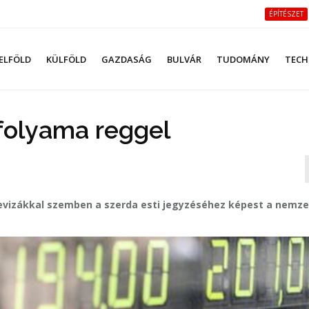
ÉPÍTÉSZET
ELFÖLD
KÜLFÖLD
GAZDASÁG
BULVÁR
TUDOMÁNY
TECH
rfolyama reggel
devizákkal szemben a szerda esti jegyzéséhez képest a nemze