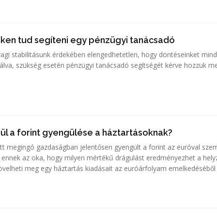
teken tud segíteni egy pénzügyi tanácsadó
agi stabilitásunk érdekében elengedhetetlen, hogy döntéseinket min
álva, szükség esetén pénzügyi tanácsadó segítségét kérve hozzuk m
ül a forint gyengülése a háztartásoknak?
att megingó gazdaságban jelentősen gyengült a forint az euróval sze
 ennek az oka, hogy milyen mértékű drágulást eredményezhet a helyz
övelheti meg egy háztartás kiadásait az euróárfolyam emelkedésébő