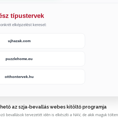
ész típustervek
onkrét elképzelést keresel:
ujhazak.com
puzzlehome.eu
otthontervek.hu
rhető az szja-bevallás webes kitöltő programja
ó bevallások tervezetét idén is elkészíti a NAV, de akik maguk tölten