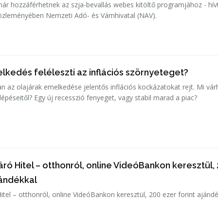
 hozzáférhetnek az szja-bevallás webes kitöltő programjához - hívt
közleményében Nemzeti Adó- és Vámhivatal (NAV).
lkedés feléleszti az inflációs szörnyeteget?
n az olajárak emelkedése jelentős inflációs kockázatokat rejt. Mi vár
épéseitől? Egy új recesszió fenyeget, vagy stabil marad a piac?
ró Hitel – otthonról, online VideóBankon keresztül,
jándékkal
tel – otthonról, online VideóBankon keresztül, 200 ezer forint ajándé