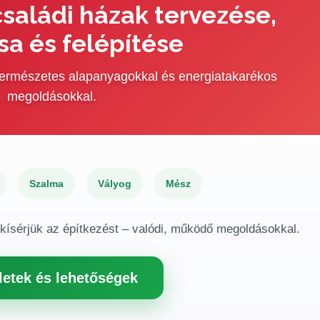
saládi házak tervezése,
sa és felépítése
 természetes alapanyagokkal és energiatakarékos
megoldásokkal.
Szalma
Vályog
Mész
gkísérjük az építkezést – valódi, működő megoldásokkal.
letek és lehetőségek