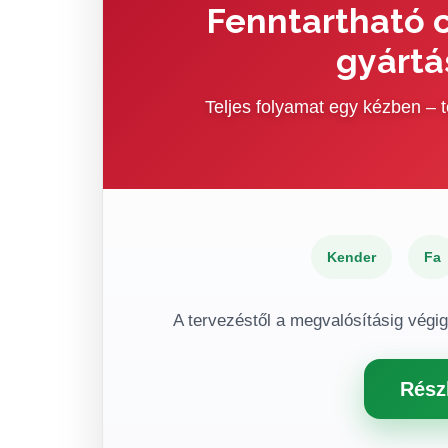
Fenntartható c
gyártá
Teljes folyamat egy kézben –
Kender
Fa
A tervezéstől a megvalósításig végi
Rész