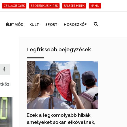
CSILLAGJEGYEK
EZOTERIKUS HÍREK
BALESET HÍREK
KP.HU
ÉLETMÓD
KULT
SPORT
HOROSZKÓP
Legfrissebb bejegyzések
tközi
Ezek a legkomolyabb hibák,
amelyeket sokan elkövetnek,