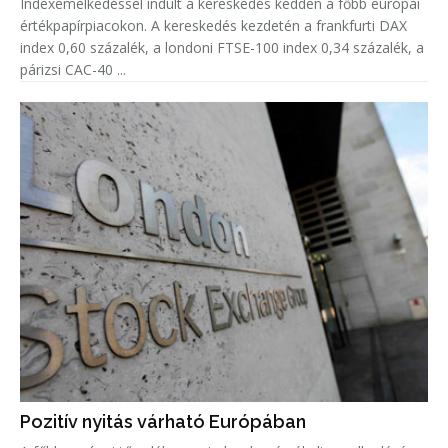
Indexemelkedéssel indult a kereskedés kedden a főbb európai
értékpapírpiacokon. A kereskedés kezdetén a frankfurti DAX
index 0,60 százalék, a londoni FTSE-100 index 0,34 százalék, a
párizsi CAC-40 ...
Pozitív nyitás várható Európában