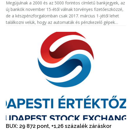
Megújulnak a 2000 és az 5000 forintos címletű bankjegyek, az
új bankók november 15-étől válnak törvényes fizetőeszközzé,
de a készpénzforgalomban csak 2017. március 1-jétől lehet
találkozni velük, hogy az automaták és pénzkezelő gépek
kezelői felkészülhessenek - jelentette be Gerhardt Ferenc, a
Magy
BUX: 29 872 pont, +1,26 százalék záráskor