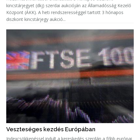
kincstárjegyet (dkj) szerdai aukcióján az Államadósság Kezelő
Központ (ÁKK). A heti rendszerességgel tartott 3 hónapos
diszkont kincstárjegy aukció...
Veszteséges kezdés Európában
Indexcsökkenéssel indult a kereskedés szerdán a főbb európai