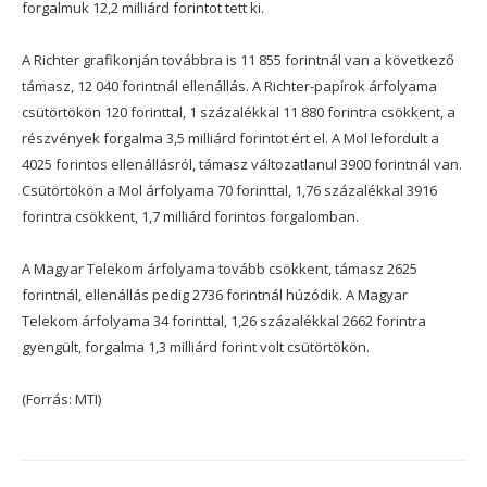
forgalmuk 12,2 milliárd forintot tett ki.
A Richter grafikonján továbbra is 11 855 forintnál van a következő
támasz, 12 040 forintnál ellenállás. A Richter-papírok árfolyama
csütörtökön 120 forinttal, 1 százalékkal 11 880 forintra csökkent, a
részvények forgalma 3,5 milliárd forintot ért el. A Mol lefordult a
4025 forintos ellenállásról, támasz változatlanul 3900 forintnál van.
Csütörtökön a Mol árfolyama 70 forinttal, 1,76 százalékkal 3916
forintra csökkent, 1,7 milliárd forintos forgalomban.
A Magyar Telekom árfolyama tovább csökkent, támasz 2625
forintnál, ellenállás pedig 2736 forintnál húzódik. A Magyar
Telekom árfolyama 34 forinttal, 1,26 százalékkal 2662 forintra
gyengült, forgalma 1,3 milliárd forint volt csütörtökön.
(Forrás: MTI)