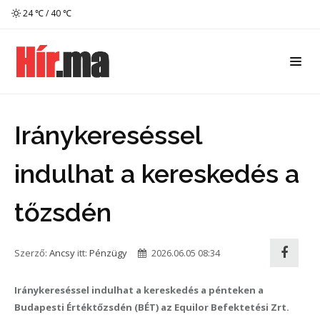
24 ℃ / 40 ℃
Iránykereséssel
indulhat a kereskedés a
tőzsdén
Szerző:
Ancsy
itt:
Pénzügy
2026.06.05 08:34
Iránykereséssel indulhat a kereskedés a pénteken a
Budapesti Értéktőzsdén (BÉT) az Equilor Befektetési Zrt.