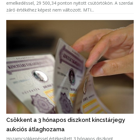
emelkedéssel, 29 500,34 ponton nyitott csütörtökön. A szerdai
záró értékéhez képest nem változott. MTI...
Csökkent a 3 hónapos diszkont kincstárjegy
aukciós átlaghozama
Hozamcsökkenéssel értékesített 3 hónapos diszkont