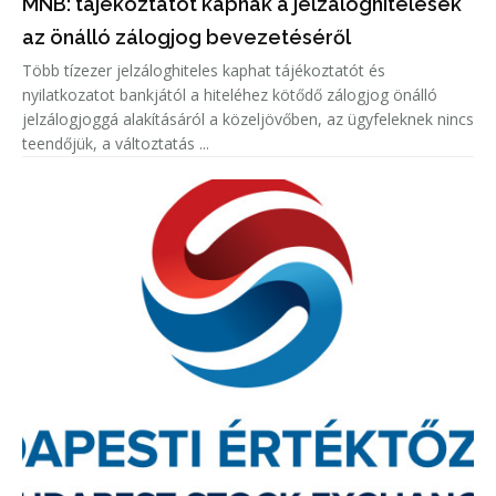
MNB: tájékoztatót kapnak a jelzáloghitelesek
az önálló zálogjog bevezetéséről
Több tízezer jelzáloghiteles kaphat tájékoztatót és
nyilatkozatot bankjától a hiteléhez kötődő zálogjog önálló
jelzálogjoggá alakításáról a közeljövőben, az ügyfeleknek nincs
teendőjük, a változtatás ...