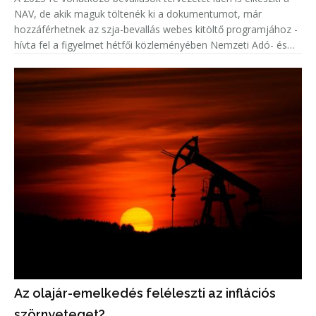
NAV, de akik maguk töltenék ki a dokumentumot, már
hozzáférhetnek az szja-bevallás webes kitöltő programjához -
hívta fel a figyelmet hétfői közleményében Nemzeti Adó- és
Vámhivatal (NAV).
Az olajár-emelkedés feléleszti az inflációs
szörnyeteget?