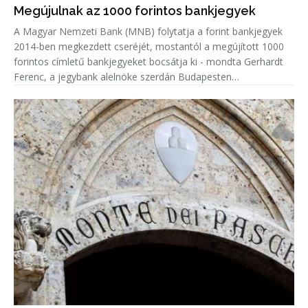
Megújulnak az 1000 forintos bankjegyek
A Magyar Nemzeti Bank (MNB) folytatja a forint bankjegyek
2014-ben megkezdett cseréjét, mostantól a megújított 1000
forintos címletű bankjegyeket bocsátja ki - mondta Gerhardt
Ferenc, a jegybank alelnöke szerdán Budapesten
sajtótájékoztatón.