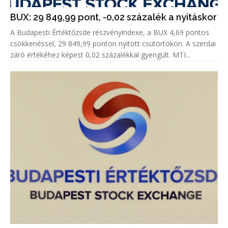
BUX: 29 849,99 pont, -0,02 százalék a nyitáskor
A Budapesti Értéktőzsde részvényindexe, a BUX 4,69 pontos
csökkenéssel, 29 849,99 ponton nyitott csütörtökön. A szerdai
záró értékéhez képest 0,02 százalékkal gyengült. MTI...