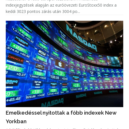
indexjegyzések alapján az euróövezeti EuroStoxx50 index a
keddi 3023 pontos zárás után 3004 po...
Emelkedéssel nyitottak a főbb indexek New
Yorkban