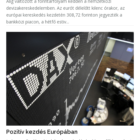
Alig változott a forintárfolyam kedden a nemzetközi
devizakereskedelemben. Az eurót délelőtt kilenc órakor, az
európai kereskedés kezdetén 308,72 forinton jegyezték a
bankközi piacon, a hétfő estiv...
Pozitív kezdés Európában