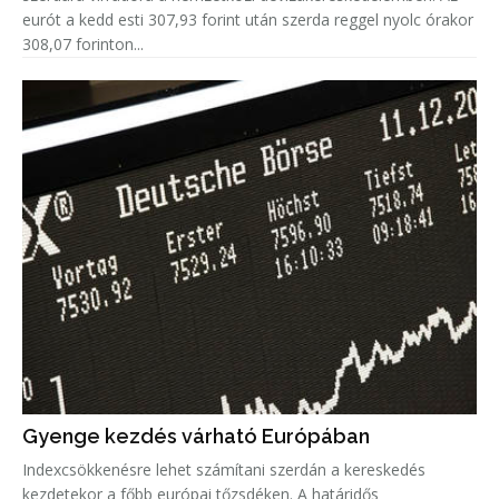
eurót a kedd esti 307,93 forint után szerda reggel nyolc órakor
308,07 forinton...
Gyenge kezdés várható Európában
Indexcsökkenésre lehet számítani szerdán a kereskedés
kezdetekor a főbb európai tőzsdéken. A határidős