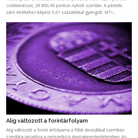
csökkenéssel, 29 800,45 ponton nyitott szerdán. A pénteki
záró értékéhez képest 0,01 százalékkal gyengült. MTI...
Alig változott a forintárfolyam
Alig változott a forint árfolyama a főbb devizákkal szemben
szerdára virradóra a nemzetközi devizakereskedelemben. Az