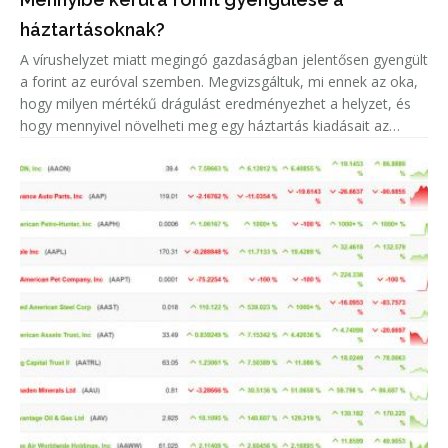
háztartásoknak?
A vírushelyzet miatt megingó gazdaságban jelentősen gyengült
a forint az euróval szemben. Megvizsgáltuk, mi ennek az oka,
hogy milyen mértékű drágulást eredményezhet a helyzet, és
hogy mennyivel növelheti meg egy háztartás kiadásait az
euróárfolyam emelkedéséből adódó árnövekedés.