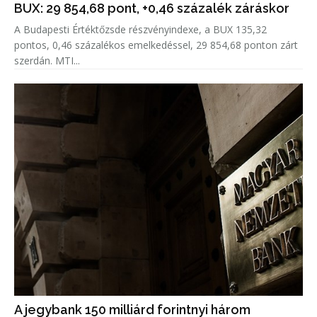
BUX: 29 854,68 pont, +0,46 százalék záráskor
A Budapesti Értéktőzsde részvényindexe, a BUX 135,32
pontos, 0,46 százalékos emelkedéssel, 29 854,68 ponton zárt
szerdán. MTI...
A jegybank 150 milliárd forintnyi három