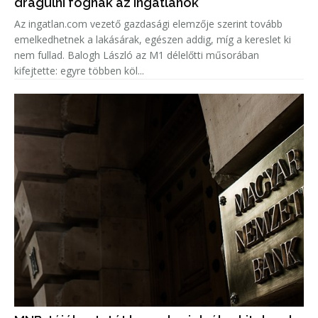
drágulni fognak az ingatlanok
Az ingatlan.com vezető gazdasági elemzője szerint tovább
emelkedhetnek a lakásárak, egészen addig, míg a kereslet ki
nem fullad. Balogh László az M1 délelőtti műsorában
kifejtette: egyre többen köl...