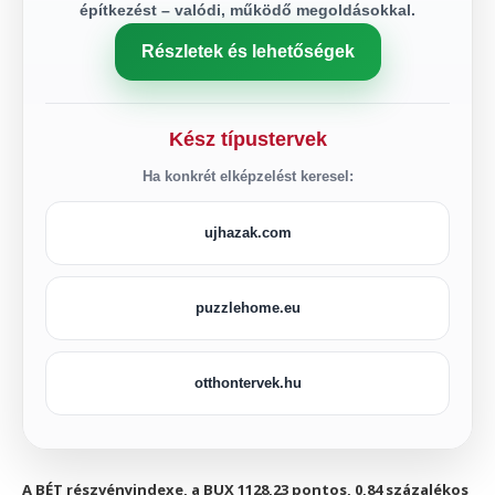
építkezést – valódi, működő megoldásokkal.
Részletek és lehetőségek
Kész típustervek
Ha konkrét elképzelést keresel:
ujhazak.com
puzzlehome.eu
otthontervek.hu
A BÉT részvényindexe, a BUX 1128,23 pontos, 0,84 százalékos