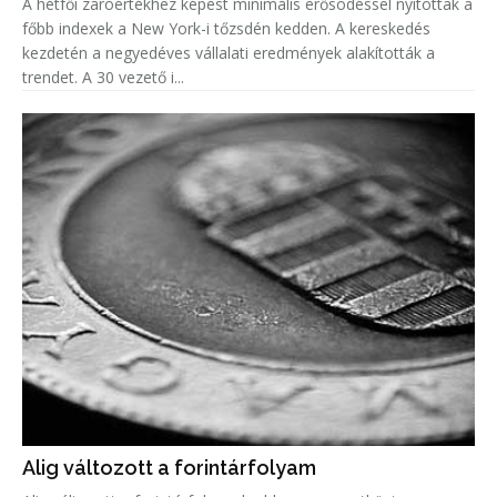
A hétfői záróértékhez képest minimális erősödéssel nyitottak a
főbb indexek a New York-i tőzsdén kedden. A kereskedés
kezdetén a negyedéves vállalati eredmények alakították a
trendet. A 30 vezető i...
Alig változott a forintárfolyam