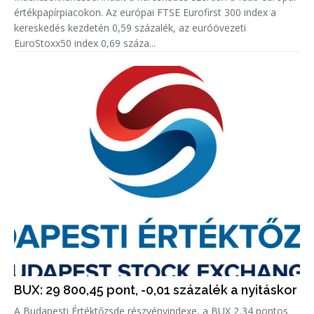
értékpapírpiacokon. Az európai FTSE Eurofirst 300 index a
kereskedés kezdetén 0,59 százalék, az euróövezeti
EuroStoxx50 index 0,69 száza...
BUX: 29 800,45 pont, -0,01 százalék a nyitáskor
A Budapesti Értéktőzsde részvényindexe, a BUX 2,34 pontos