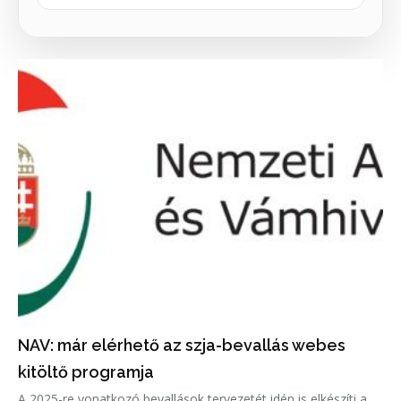
NAV: már elérhető az szja-bevallás webes
kitöltő programja
A 2025-re vonatkozó bevallások tervezetét idén is elkészíti a