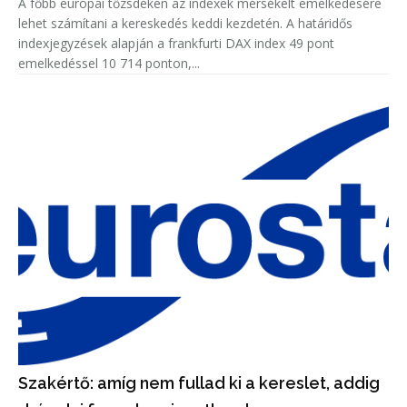
A főbb európai tőzsdéken az indexek mérsékelt emelkedésére
lehet számítani a kereskedés keddi kezdetén. A határidős
indexjegyzések alapján a frankfurti DAX index 49 pont
emelkedéssel 10 714 ponton,...
Szakértő: amíg nem fullad ki a kereslet, addig